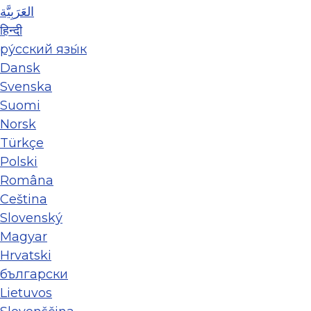
العَرَبِيَّة
हिन्दी
ру́сский язы́к
Dansk
Svenska
Suomi
Norsk
Türkçe
Polski
Româna
Ceština
Slovenský
Magyar
Hrvatski
български
Lietuvos