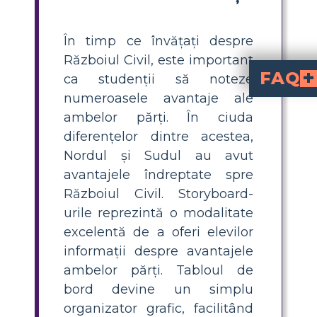
În timp ce învățați despre
Războiul Civil, este important
FAQ
ca studenții să noteze
numeroasele avantaje ale
Nordul a avut o margin
Este adevărat că Nordul avea o populație mai mare, deoarece erau mai mulți muncitori, războinici și 
Cum au impactat strategiile d
Datorită strategiilor sale defensive, care au inclus război de gherilă și 
Cum și-a susținu
Industrializarea Nordului i-a oferit un avantaj economic, permițând fabricarea în masă a armelor, muniției și proviziilor. Capacitat
ambelor părți. În ciuda
diferențelor dintre acestea,
Nordul și Sudul au avut
avantajele îndreptate spre
Războiul Civil. Storyboard-
urile reprezintă o modalitate
excelentă de a oferi elevilor
informații despre avantajele
ambelor părți. Tabloul de
bord devine un simplu
organizator grafic, facilitând