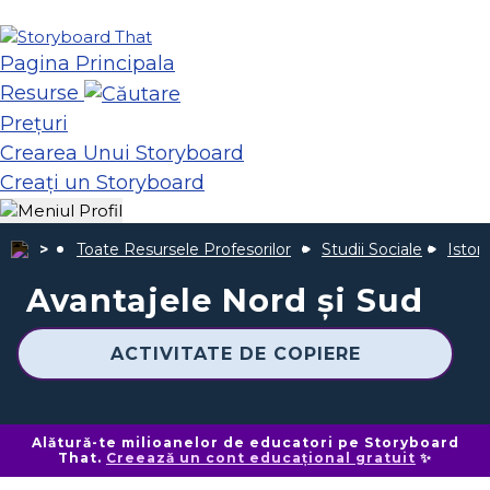
Pagina Principala
Resurse
Prețuri
Crearea Unui Storyboard
Creați un Storyboard
Toate Resursele Profesorilor
Studii Sociale
Istor
Avantajele Nord și Sud
ACTIVITATE DE COPIERE
Alătură-te milioanelor de educatori pe Storyboard
That.
Creează un cont educațional gratuit
✨