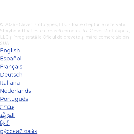
© 2026 - Clever Prototypes, LLC - Toate drepturile rezervate.
StoryboardThat este o marcă comercială a
Clever Prototypes ,
LLC
și înregistrată la Oficiul de brevete și mărci comerciale din
SUA
English
Español
Français
Deutsch
Italiana
Nederlands
Português
עברית
العَرَبِيَّة
हिन्दी
ру́сский язы́к