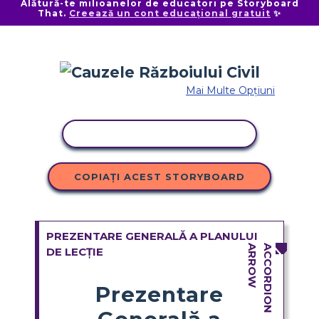
Alătură-te milioanelor de educatori pe Storyboard
That.
Creează un cont educațional gratuit
✨
Mai Multe Opțiuni
ACTIVITATE DE COPIERE
COPIAȚI ACEST STORYBOARD
PREZENTARE GENERALĂ A PLANULUI
DE LECȚIE
Prezentare
Generală a