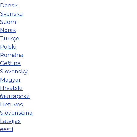
Dansk
Svenska
Suomi
Norsk
Türkçe
Polski
Româna
Ceština
Slovenský
Magyar
Hrvatski
български
Lietuvos
Slovenščina
Latvijas
eesti