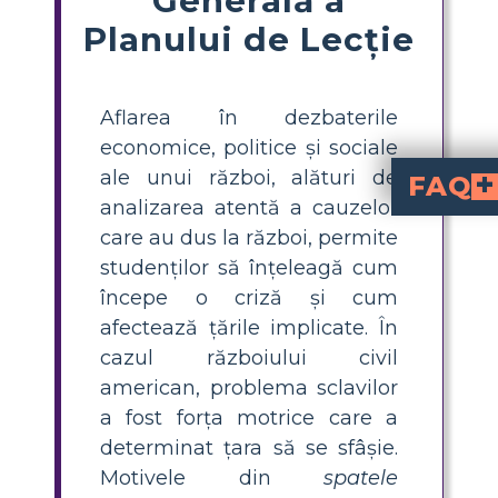
Planului de Lecție
Aflarea în dezbaterile
economice, politice și sociale
ale unui război, alături de
FAQ
analizarea atentă a cauzelor
Războiul civil a fost provocat doar de sclavie?
Deși sclavia a fost un factor care a contribuit major, alte elemente, inclusiv disparitățile economice și tulburăr
Ce rol au jucat disparită
Tensiunile asupra unor subiecte precum tarifele și rolul guvernului în economie au rezultat 
care au dus la război, permite
studenților să înțeleagă cum
începe o criză și cum
afectează țările implicate. În
cazul războiului civil
american, problema sclavilor
a fost forța motrice care a
determinat țara să se sfâșie.
Motivele din
spatele