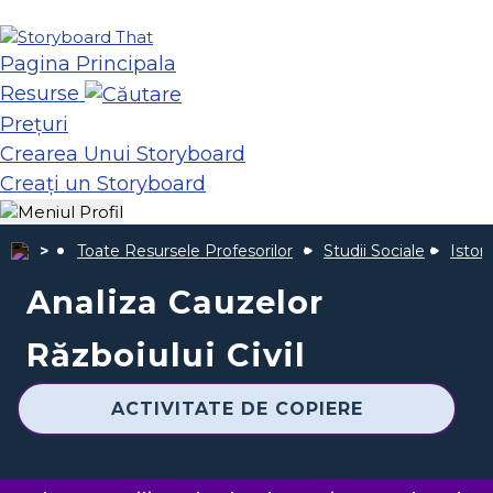
Pagina Principala
Resurse
Prețuri
Crearea Unui Storyboard
Creați un Storyboard
Toate Resursele Profesorilor
Studii Sociale
Istor
Analiza Cauzelor
Războiului Civil
ACTIVITATE DE COPIERE