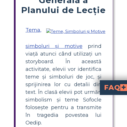
Planului de Lecție
Tema,
simboluri și motive
prind
viață atunci când utilizați un
storyboard. În această
activitate, elevii vor identifica
teme și simboluri de joc, și
sprijinirea lor cu detalii din
FAQ
text. În clasă elevii pot urmări
Cum abordează piesa tema soarta vs liberul arbitru?
Conflictul major din „Oedipus Rex” este soarta vs liberul arbitru. Chiar dacă Oedip depune eforturi pen
Ce fel de simbolism a fost 
Sfinxul, care reprezintă ghicitoarea și incertitudinea din jurul identității și viitorului lui Oedip, este unul dintre cele mai notabile simboluri ale piesei. Mai mult, numele lui Oedi
simbolism și teme Sofocle
folosește pentru a transmite
în tragedia povestea lui
Oedip.