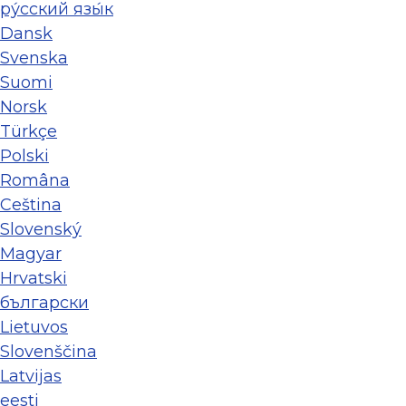
ру́сский язы́к
Dansk
Svenska
Suomi
Norsk
Türkçe
Polski
Româna
Ceština
Slovenský
Magyar
Hrvatski
български
Lietuvos
Slovenščina
Latvijas
eesti