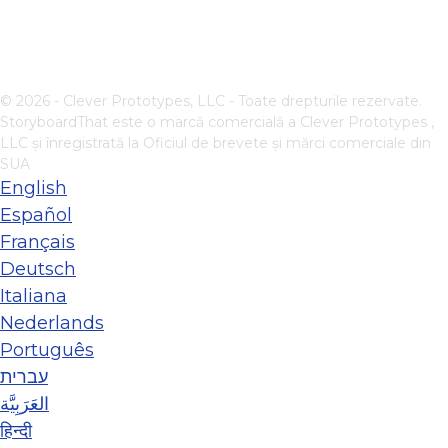
© 2026 - Clever Prototypes, LLC - Toate drepturile rezervate.
StoryboardThat este o marcă comercială a
Clever Prototypes ,
LLC
și înregistrată la Oficiul de brevete și mărci comerciale din
SUA
English
Español
Français
Deutsch
Italiana
Nederlands
Português
עברית
العَرَبِيَّة
हिन्दी