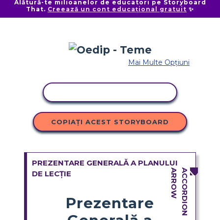
Alătură-te milioanelor de educatori pe Storyboard
That.
Creează un cont educațional gratuit
✨
Mai Multe Opțiuni
ACTIVITATE DE COPIERE
COPIAȚI ACEST STORYBOARD
PREZENTARE GENERALĂ A PLANULUI
DE LECȚIE
Prezentare
Generală a