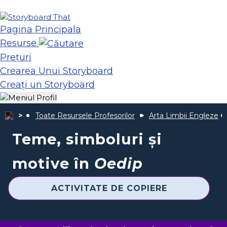
Pagina Principala
Resurse
Prețuri
Crearea Unui Storyboard
Creați un Storyboard
Toate Resursele Profesorilor
Arta Limbii Engleze
Teme, simboluri și
motive în
Oedip
ACTIVITATE DE COPIERE