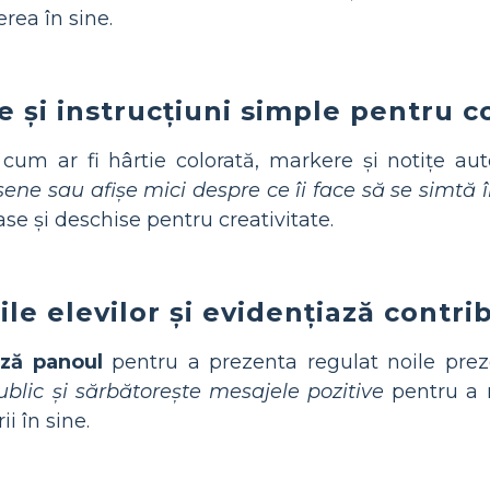
rea în sine.
 și instrucțiuni simple pentru co
 cum ar fi hârtie colorată, markere și notițe au
ene sau afișe mici despre ce îi face să se simtă în
ase și deschise pentru creativitate.
ile elevilor și evidențiază contr
ază panoul
pentru a prezenta regulat noile preze
ublic și sărbătorește mesajele pozitive
pentru a 
i în sine.