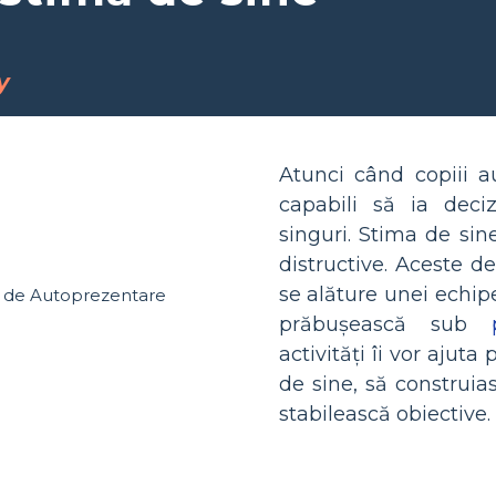
y
Atunci când copiii a
capabili să ia deci
singuri. Stima de sin
distructive. Aceste de
se alăture unei echipe
prăbușească sub
activități îi vor ajuta
de sine, să construia
stabilească obiective.