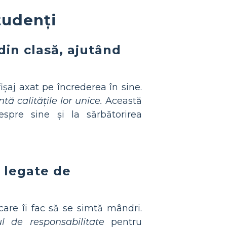
tudenți
din clasă, ajutând
șaj axat pe încrederea în sine.
tă calitățile lor unice.
Această
spre sine și la sărbătorirea
e legate de
care îi fac să se simtă mândri.
l de responsabilitate
pentru