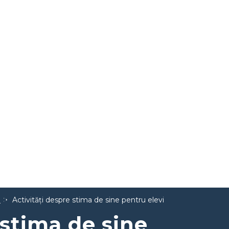
e
Activități despre stima de sine pentru elevi
 stima de sine