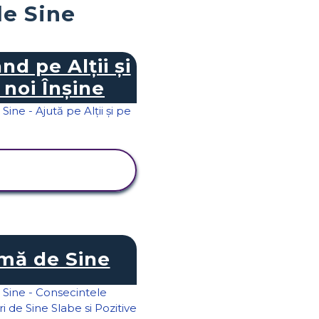
de Sine
nd pe Alții și
 noi Înșine
VIZUALIZAȚI
ACTIVITATEA
mă de Sine