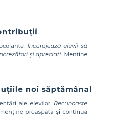
ntribuții
tocolante.
Încurajează elevii să
crezători și apreciați.
Menține
ibuțiile noi săptămânal
ntări ale elevilor.
Recunoaște
menține proaspătă și continuă