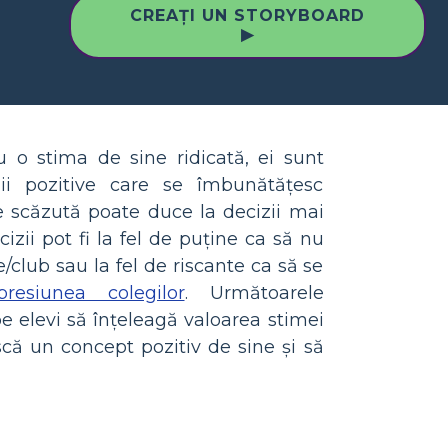
CREAȚI UN STORYBOARD
▶
u o stima de sine ridicată, ei sunt
zii pozitive care se îmbunătățesc
e scăzută poate duce la decizii mai
cizii pot fi la fel de puține ca să nu
/club sau la fel de riscante ca să se
presiunea colegilor
. Următoarele
 pe elevi să înțeleagă valoarea stimei
scă un concept pozitiv de sine și să