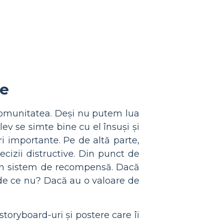
ne
i comunitatea. Deși nu putem lua
ev se simte bine cu el însuși și
i importante. Pe de altă parte,
cizii distructive. Din punct de
t un sistem de recompensă. Dacă
a: de ce nu? Dacă au o valoare de
toryboard-uri și postere care îi