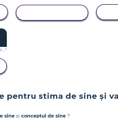
VIZUALIZAȚI
ACTIVITATEA
le pentru stima de sine și v
e sine
și
conceptul de sine
?