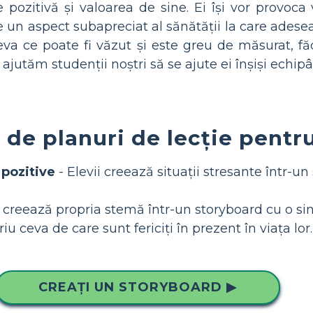
pozitivă și valoarea de sine. Ei își vor provoca
te un aspect subapreciat al sănătății la care ade
eva ce poate fi văzut și este greu de măsurat, f
ă ajutăm studenții noștri să se ajute ei înșiși echi
 de planuri de lecție pentr
 pozitive
- Elevii creează situații stresante într-u
și creează propria stemă într-un storyboard cu o si
iu ceva de care sunt fericiți în prezent în viața lor.
CREAȚI UN STORYBOARD ▶