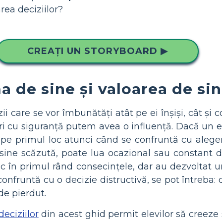
ea deciziilor?
CREAȚI UN STORYBOARD ▶
a de sine și valoarea de si
zii care se vor îmbunătăți atât pe ei înșiși, cât ș
sori cu siguranță putem avea o influență. Dacă un el
pe primul loc atunci când se confruntă cu aleger
sine scăzută, poate lua ocazional sau constant de
desc în primul rând consecințele, dar au dezvolta
e confruntă cu o decizie distructivă, se pot întreb
de pierdut.
deciziilor
din acest ghid permit elevilor să creeze s