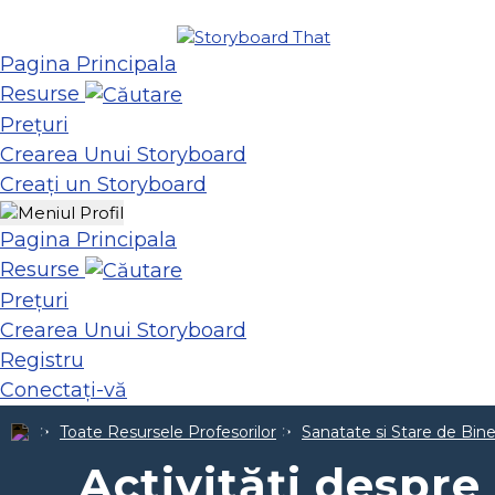
Pagina Principala
Resurse
Prețuri
Crearea Unui Storyboard
Creați un Storyboard
Pagina Principala
Resurse
Prețuri
Crearea Unui Storyboard
Registru
Conectați-vă
Toate Resursele Profesorilor
Sanatate si Stare de Bin
Activități despre