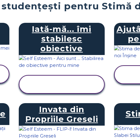
i studențești pentru Stimă 
Iată-mă... îmi
Ajutâ
stabilesc
pe
obiective
VIZUALIZAȚI
ACTIVITATEA
Invata din
ve
Sti
Propriile Greseli