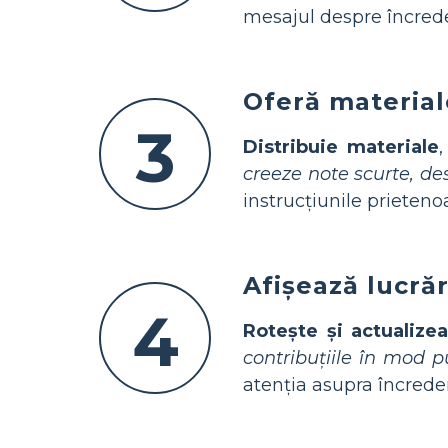
mesajul despre încrede
Oferă materiale
3
Distribuie materiale
,
creeze note scurte, des
instrucțiunile prieteno
Afișează lucrăr
4
Rotește și actualize
contribuțiile în mod p
atenția asupra încrederi