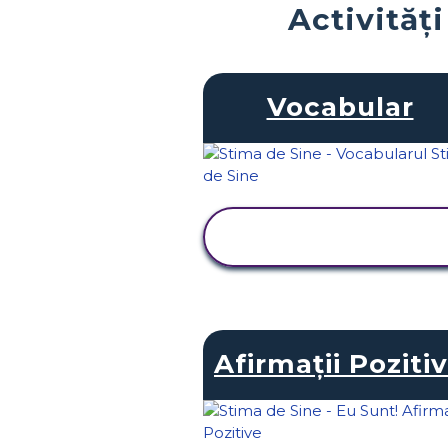
Activităț
Vocabular
VIZUALIZAȚI
ACTIVITATEA
Afirmații Poziti