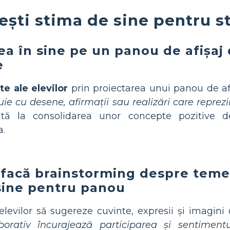
ești stima de sine pentru s
ea în sine pe un panou de afișaj 
e
te ale elevilor
prin proiectarea unui panou de afi
buie cu desene, afirmații sau realizări care reprezin
tă la consolidarea unor concepte pozitive de
a.
să facă brainstorming despre tem
sine pentru panou
levilor să sugereze cuvinte, expresii și imagini 
borativ încurajează participarea și sentimentu