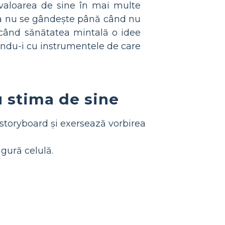
 valoarea de sine în mai multe
sea nu se gândește până când nu
ăcând sănătatea mintală o idee
pându-i cu instrumentele de care
u stima de sine
n storyboard și exersează vorbirea
ngură celulă.