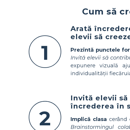
Cum să cr
Arată încreder
elevii să creez
1
Prezintă punctele for
Invită elevii să contri
expunere vizuală aju
individualității fiecărui
Invită elevii 
încrederea în 
2
Implică clasa
cerând e
Brainstormingul cola