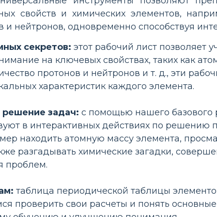
универсальные инструменты позволяют пре
ых свойств и химических элементов, напри
в и нейтронов, одновременно способствуя инт
мных секретов:
этот рабочий лист позволяет у
нимание на ключевых свойствах, таких как ато
ичество протонов и нейтронов и т. д., эти раб
альных характеристик каждого элемента.
 решение задач:
с помощью нашего базового 
вуют в интерактивных действиях по решению п
имер находить атомную массу элемента, просм
акже разгадывать химические загадки, соверше
 проблем.
ам:
таблица периодической таблицы элементов
я проверить свои расчеты и понять основные 