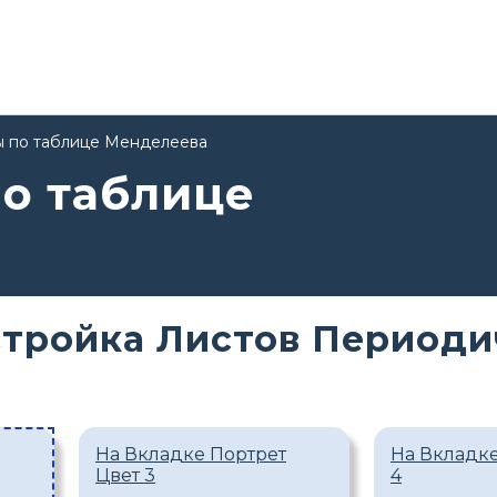
ы по таблице Менделеева
по таблице
тройка Листов Периоди
На Вкладке Портрет
На Вкладке
Цвет 3
4