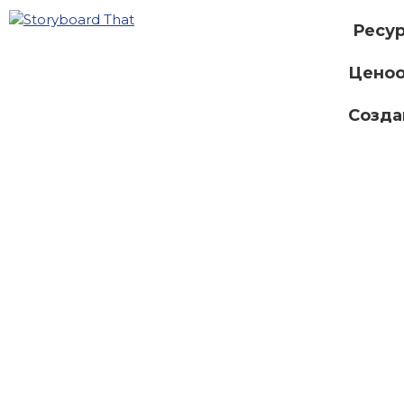
Ресу
Ценоо
Созда