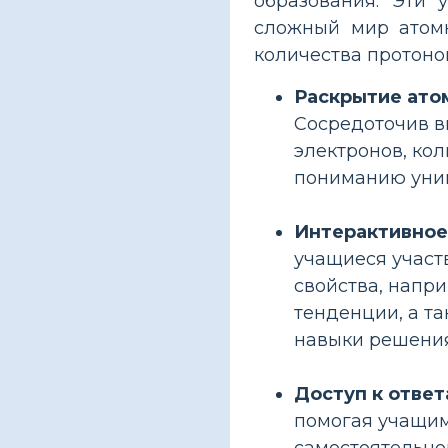
образования. Эти 
сложный мир атомн
количества протоно
Раскрытие ато
Сосредоточив в
электронов, кол
пониманию уник
Интерактивное
учащиеся участ
свойства, напр
тенденции, а т
навыки решения
Доступ к ответ
помогая учащимс