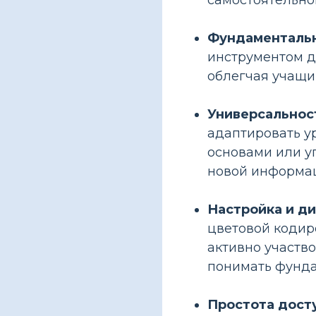
самостоятельно
Фундаментальн
инструментом д
облегчая учащ
Универсальнос
адаптировать ур
основами или у
новой информац
Настройка и ди
цветовой кодир
активно участв
понимать фунд
Простота дост