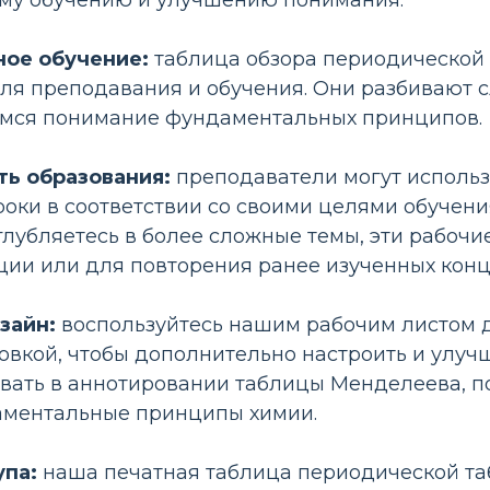
му обучению и улучшению понимания.
ое обучение:
таблица обзора периодической
ля преподавания и обучения. Они разбивают 
имся понимание фундаментальных принципов.
ть образования:
преподаватели могут использо
оки в соответствии со своими целями обучения
глубляетесь в более сложные темы, эти рабоч
ии или для повторения ранее изученных конц
зайн:
воспользуйтесь нашим рабочим листом д
овкой, чтобы дополнительно настроить и улуч
овать в аннотировании таблицы Менделеева, п
аментальные принципы химии.
упа:
наша печатная таблица периодической та