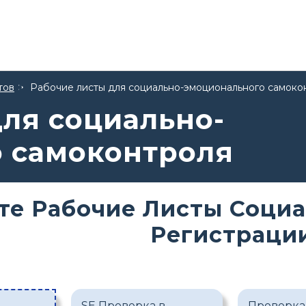
тов
Рабочие листы для социально-эмоционального самоко
для социально-
 самоконтроля
те Рабочие Листы Соци
Регистраци
SE Проверка в
Проверка 