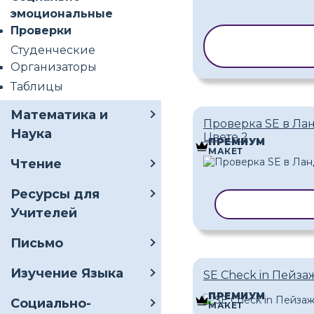
эмоциональные
Проверки
КОПИРОВА
Студенческие
ШАБЛОН
Организаторы
Таблицы
Математика и
Проверка SE в Л
Наука
Цвете 2
ПРЕМИУМ
МАКЕТ
Чтение
Ресурсы для
КОПИРОВАТ
Учителей
Письмо
Изучение Языка
SE Check in Пейза
ПРЕМИУМ
Социально-
МАКЕТ