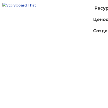
Ресу
Ценоо
Созда