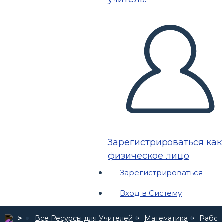
Зарегистрироваться как
физическое лицо
Зарегистрироваться
Вход в Систему
Все Ресурсы для Учителей
Математика
Рабоч