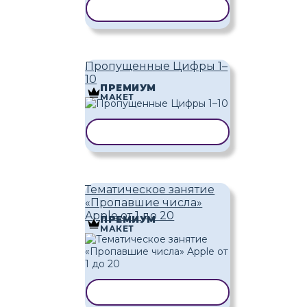
КОПИРОВАТЬ ШАБЛОН
Пропущенные Цифры 1–
10
ПРЕМИУМ
МАКЕТ
КОПИРОВАТЬ ШАБЛОН
Тематическое занятие
«Пропавшие числа»
Apple от 1 до 20
ПРЕМИУМ
МАКЕТ
КОПИРОВАТЬ ШАБЛОН