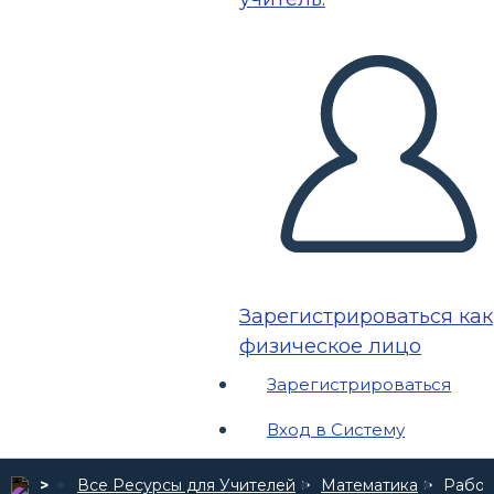
Зарегистрироваться как
физическое лицо
Зарегистрироваться
Вход в Систему
Все Ресурсы для Учителей
Математика
Рабоч