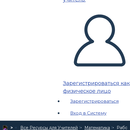
Зарегистрироваться как
физическое лицо
Зарегистрироваться
Вход в Систему
Все Ресурсы для Учителей
Математика
Рабоч