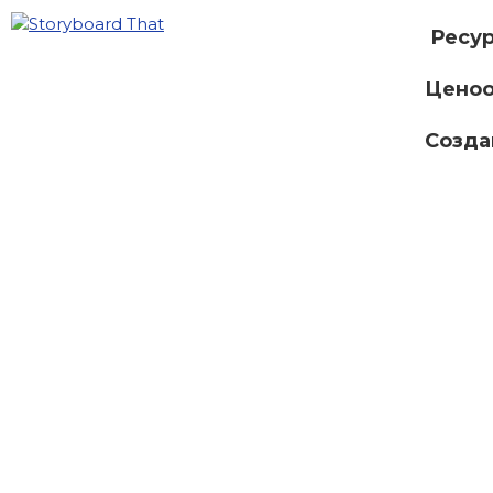
Ресу
Ценоо
Созда