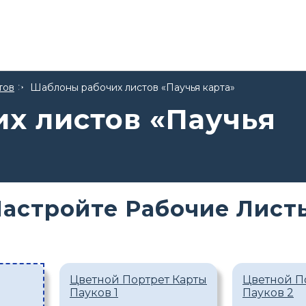
тов
Шаблоны рабочих листов «Паучья карта»
х листов «Паучья
астройте Рабочие Лист
Цветной Портрет Карты
Цветной П
Пауков 1
Пауков 2