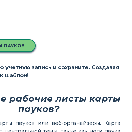
Ы ПАУКОВ
ою учетную запись и сохраните. Создавая
ак шаблон!
ое рабочие листы карты
пауков?
рты пауков или веб-органайзеры. Карта
т центральной темы, такие как ноги паука