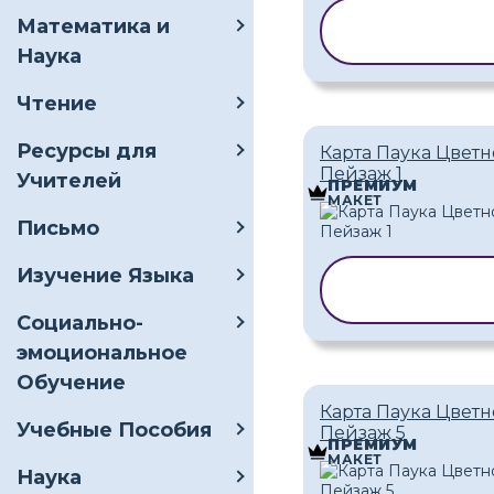
КОПИРОВАТ
Математика и
ШАБЛОН
Наука
Чтение
Ресурсы для
Карта Паука Цвет
Пейзаж 1
Учителей
ПРЕМИУМ
МАКЕТ
Письмо
Изучение Языка
КОПИРОВАТ
ШАБЛОН
Социально-
эмоциональное
Обучение
Карта Паука Цвет
Учебные Пособия
Пейзаж 5
ПРЕМИУМ
МАКЕТ
Наука