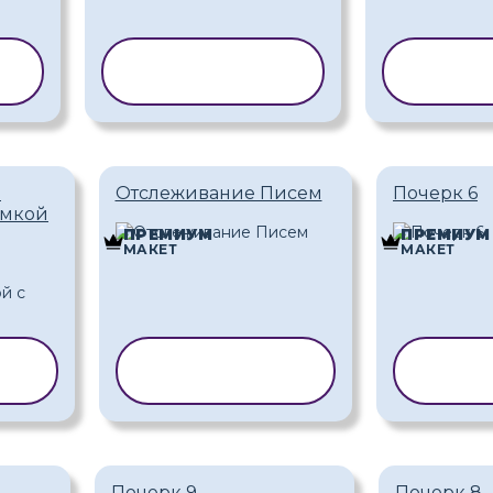
Ь
КОПИРОВАТЬ
КОПИ
ШАБЛОН
ША
-
Отслеживание Писем
Почерк 6
амкой
ПРЕМИУМ
ПРЕМИУМ
МАКЕТ
МАКЕТ
Ь
КОПИРОВАТЬ
КОП
ШАБЛОН
Ш
Почерк 9
Почерк 8