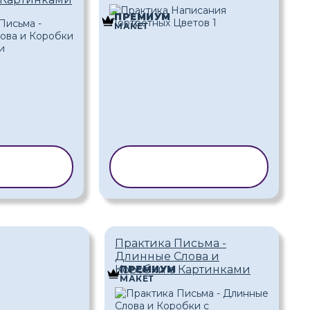
ПРЕМИУМ
МАКЕТ
РОВАТЬ
КОПИРОВАТЬ
БЛОН
ШАБЛОН
Практика Письма -
Длинные Слова и
Коробки с Картинками
ПРЕМИУМ
МАКЕТ