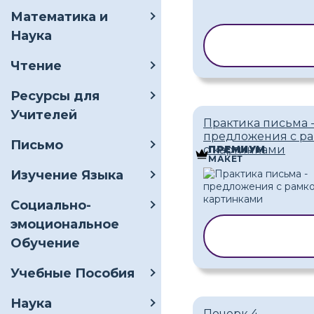
Математика и
Наука
КОПИРОВАТ
ШАБЛОН
Чтение
Ресурсы для
Учителей
Практика письма 
предложения с р
Письмо
с картинками
ПРЕМИУМ
МАКЕТ
Изучение Языка
Социально-
эмоциональное
КОПИРОВАТ
Обучение
ШАБЛОН
Учебные Пособия
Наука
Почерк 4