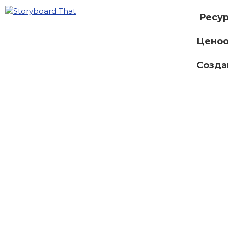
Ресу
Ценоо
Созда