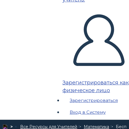
Зарегистрироваться как
физическое лицо
Зарегистрироваться
Вход в Систему
Все Ресурсы для Учителей
Математика
Беспл