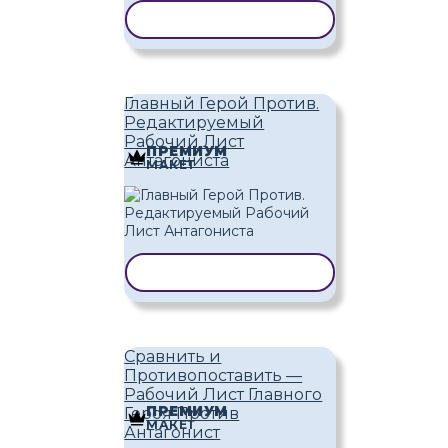
КОПИРОВАТЬ ШАБЛОН
Главный Герой Против.
Редактируемый
Рабочий Лист
ПРЕМИУМ
Антагониста
МАКЕТ
КОПИРОВАТЬ ШАБЛОН
Сравнить и
Противопоставить —
Рабочий Лист Главного
ПРЕМИУМ
Героя Против
МАКЕТ
Антагонист