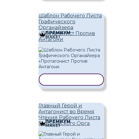
Шаблон Рабочего Листа
Графического
Органайзера
ПРЕМИУМ
«Протагонист Против
МАКЕТ
Антагони
КОПИРОВАТЬ ШАБЛОН
Главный Герой и
Антагонист во Время
Чтения Рабочего Листа
ПРЕМИУМ
Графического Орга
МАКЕТ