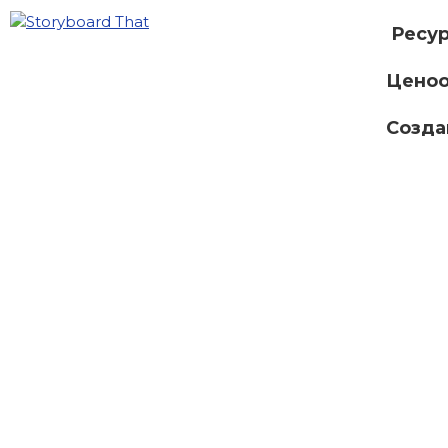
Ресу
Ценоо
Созда