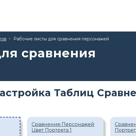
тов
Рабочие листы для сравнения персонажей
для сравнения
астройка Таблиц Сравн
Сравнение Персонажей
Сравне
Цвет Портрета 1
Портрет