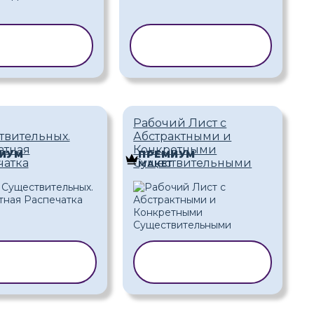
ИРОВАТЬ
КОПИРОВАТЬ
АБЛОН
ШАБЛОН
Рабочий Лист с
твительных.
Абстрактными и
атная
Конкретными
ИУМ
ПРЕМИУМ
чатка
Существительными
Т
МАКЕТ
ОПИРОВАТЬ
КОПИРОВАТЬ
ШАБЛОН
ШАБЛОН