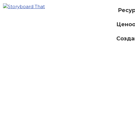
Ресу
Ценоо
Созда