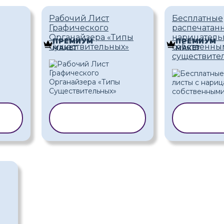
Рабочий Лист
Бесплатные
Графического
распечатанн
Органайзера «Типы
нарицатель
ПРЕМИУМ
ПРЕМИУМ
Существительных»
собственн
МАКЕТ
МАКЕТ
существите
Ь
КОПИРОВАТЬ
КОПИ
ШАБЛОН
ША