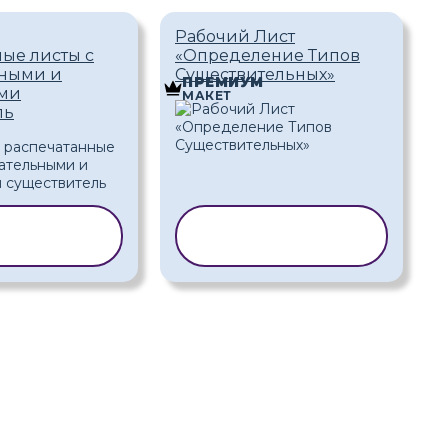
Рабочий Лист
ые листы с
«Определение Типов
ными и
Существительных»
ПРЕМИУМ
ыми
МАКЕТ
ль
РОВАТЬ
КОПИРОВАТЬ
БЛОН
ШАБЛОН