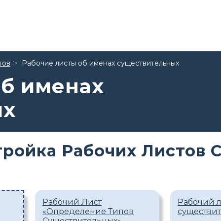
тов
Рабочие листы об именах существительных
об именах
ых
тройка Рабочих Листов 
Рабочий Лист
Рабочий л
«Определение Типов
существи
Существительных»