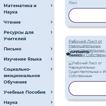
Математика и
Наука
КОПИРОВАТ
ШАБЛОН
Чтение
Ресурсы для
Учителей
Рабочий Лист от
Нарицательных
Письмо
Существительных 
ПРЕМИУМ
Именам Собствен
МАКЕТ
Изучение Языка
Социально-
эмоциональное
Обучение
КОПИРОВА
ШАБЛОН
Учебные Пособия
Наука