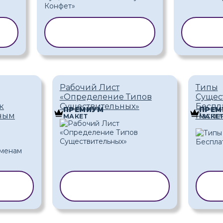
Ь
КОПИРОВАТЬ
КОП
ШАБЛОН
Ш
Рабочий Лист
Типы
«Определение Типов
Сущес
к
Существительных»
Беспл
ПРЕМИУМ
ПРЕМ
ным
Распе
МАКЕТ
МАКЕ
ТЬ
КОПИРОВАТЬ
К
ШАБЛОН