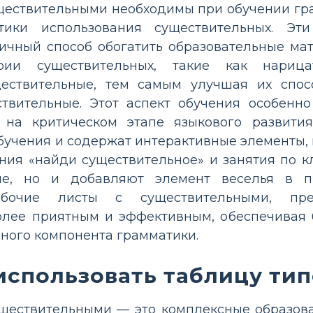
уществительными необходимы при обучении гр
тики использования существительных. Эти
ичный способ обогатить образовательные ма
рии существительных, такие как нарица
ществительные, тем самым улучшая их спос
ствительные. Этот аспект обучения особенн
 на критическом этапе языкового развити
бучения и содержат интерактивные элементы,
ния «найди существительное» и занятия по к
ие, но и добавляют элемент веселья в п
абочие листы с существительными, пре
олее приятным и эффективным, обеспечивая 
ного компонента грамматики.
использовать таблицу ти
уществительными — это комплексные образов