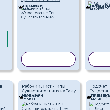
ПРЕМИУМ
ПРЕМИУ
МАКЕТ
МАКЕТ
КОПИРОВАТЬ
КОПИ
ШАБЛОН
ША
 в
Рабочий Лист «Типы
Подсчет
Существительных на Тему
Существи
Конфет»
Листе Пр
ПРЕМИУМ
ПРЕМИУ
МАКЕТ
МАКЕТ