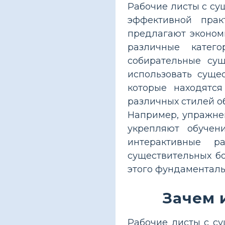
Рабочие листы с с
эффективной прак
предлагают эконом
различные катего
собирательные су
использовать суще
которые находятся
различных стилей о
Например, упражне
укрепляют обучен
интерактивные р
существительных б
этого фундаменталь
Зачем 
Рабочие листы с с