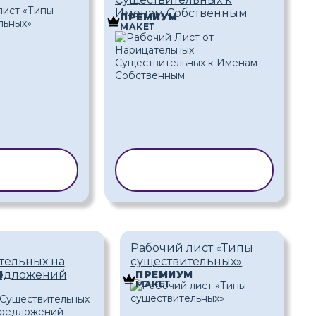
Именам Собственным
М
ПРЕМИУМ
МАКЕТ
РОВАТЬ
КОПИРОВАТЬ
БЛОН
ШАБЛОН
Рабочий лист «Типы
тельных на
существительных»
едложений
М
ПРЕМИУМ
МАКЕТ