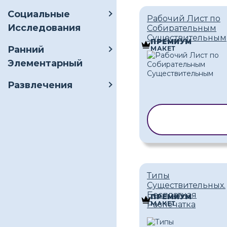
Социальные
Рабочий Лист по
Исследования
Собирательным
Существительным
ПРЕМИУМ
Ранний
МАКЕТ
Элементарный
Развлечения
КОПИРОВАТ
ШАБЛОН
Типы
Существительных.
Бесплатная
ПРЕМИУМ
МАКЕТ
Распечатка