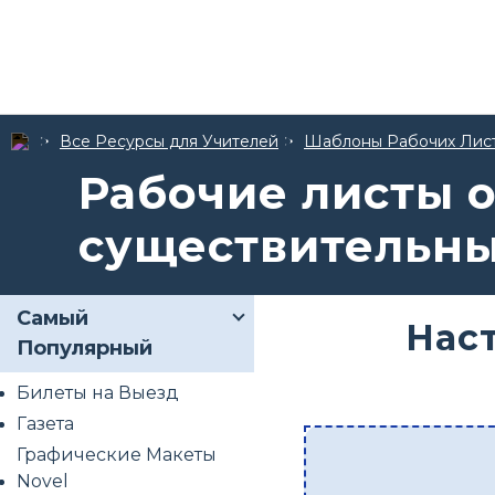
Все Ресурсы для Учителей
Шаблоны Рабочих Лис
Рабочие листы 
существительн
Самый
Нас
Популярный
Билеты на Выезд
Газета
Графические Макеты
Novel