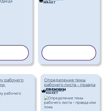
МАКЕТ
ИРОВАТЬ
КОПИРОВАТЬ
АБЛОН
ШАБЛОН
у рабочего
Определение темы
ии.
рабочего листа – правда
или ложь
ПРЕМИУМ
МАКЕТ