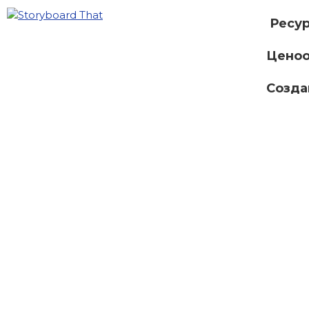
Ресу
Ценоо
Созда