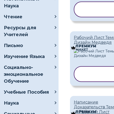
Наука
КОПИРОВАТ
ШАБЛОН
Чтение
Ресурсы для
Учителей
Рабочий Лист Те
Дизайн Медведя
Письмо
ПРЕМИУМ
МАКЕТ
Изучение Языка
Социально-
КОПИРОВА
эмоциональное
ШАБЛОН
Обучение
Учебные Пособия
Написание
Наука
Доказательств Те
— Рабочий Лист
ПРЕМИУМ