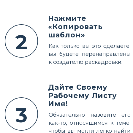
Нажмите
«Копировать
2
шаблон»
Как только вы это сделаете,
вы будете перенаправлены
к создателю раскадровки.
Дайте Своему
Рабочему Листу
Имя!
3
Обязательно назовите его
как-то, относящимся к теме,
чтобы вы могли легко найти