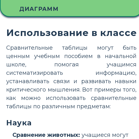
ДИАГРАММ
Использование в классе
Сравнительные таблицы могут быть
ценным учебным пособием в начальной
школе, помогая учащимся
систематизировать информацию,
устанавливать связи и развивать навыки
критического мышления. Вот примеры того,
как можно использовать сравнительные
таблицы по различным предметам:
Наука
Сравнение животных:
учащиеся могут