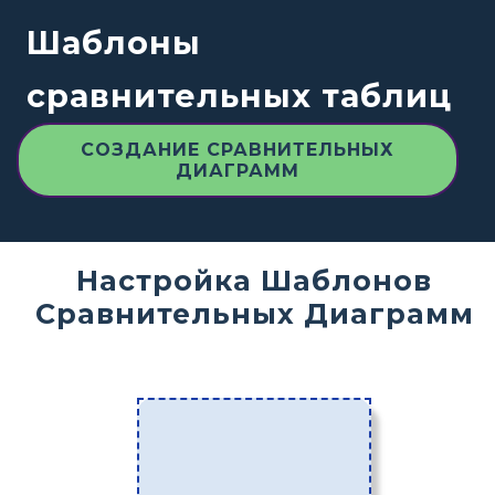
Шаблоны
сравнительных таблиц
СОЗДАНИЕ СРАВНИТЕЛЬНЫХ
ДИАГРАММ
Настройка Шаблонов
Сравнительных Диаграмм