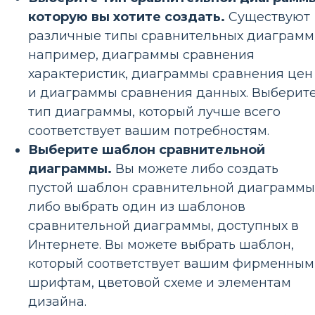
которую вы хотите создать.
Существуют
различные типы сравнительных диаграмм
например, диаграммы сравнения
характеристик, диаграммы сравнения цен
и диаграммы сравнения данных. Выберит
тип диаграммы, который лучше всего
соответствует вашим потребностям.
Выберите шаблон сравнительной
диаграммы.
Вы можете либо создать
пустой шаблон сравнительной диаграммы
либо выбрать один из шаблонов
сравнительной диаграммы, доступных в
Интернете. Вы можете выбрать шаблон,
который соответствует вашим фирменным
шрифтам, цветовой схеме и элементам
дизайна.