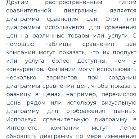
Другим распространенным типом
сравнительной диаграммы является
диаграмма сравнения цен. Этот тип
диаграммы используется для сравнения
цен на различные товары или услуги. С
помощью таблицы сравнения цен
компании могут показать, что их продукт
или услуга более доступны, чем у
конкурентов. Компании могут использовать
несколько вариантов при создании
диаграммы сравнения цен, чтобы показать
разницу в ценах, например, перечисляя
цены рядом или используя визуальную
диаграмму для отображения данных.
Используя сравнительную диаграмму в
Интернете, компании могут легко
обновлять диаграмму по мере изменения