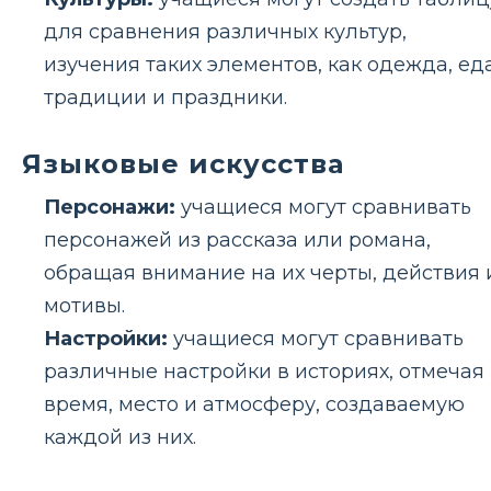
для сравнения различных культур,
изучения таких элементов, как одежда, еда
традиции и праздники.
Языковые искусства
Персонажи:
учащиеся могут сравнивать
персонажей из рассказа или романа,
обращая внимание на их черты, действия 
мотивы.
Настройки:
учащиеся могут сравнивать
различные настройки в историях, отмечая
время, место и атмосферу, создаваемую
каждой из них.