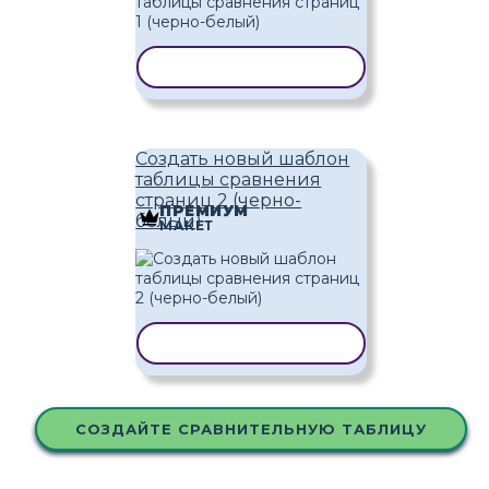
КОПИРОВАТЬ ШАБЛОН
Создать новый шаблон
таблицы сравнения
страниц 2 (черно-
ПРЕМИУМ
белый)
МАКЕТ
КОПИРОВАТЬ ШАБЛОН
СОЗДАЙТЕ СРАВНИТЕЛЬНУЮ ТАБЛИЦУ