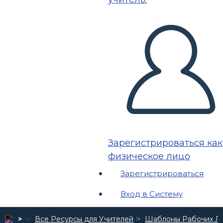
Зарегистрироваться как
физическое лицо
Зарегистрироваться
Вход в Систему
Все Ресурсы для Учителей
Шаблоны Рабочих Л