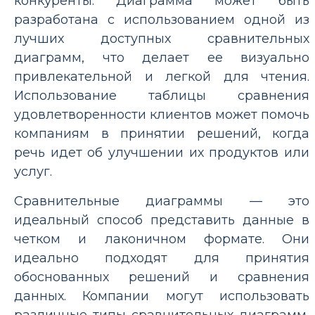
конкуренты. Диаграмма может быть
разработана с использованием одной из
лучших доступных сравнительных
диаграмм, что делает ее визуально
привлекательной и легкой для чтения.
Использование таблицы сравнения
удовлетворенности клиентов может помочь
компаниям в принятии решений, когда
речь идет об улучшении их продуктов или
услуг.
Сравнительные диаграммы — это
идеальный способ представить данные в
четком и лаконичном формате. Они
идеально подходят для принятия
обоснованных решений и сравнения
данных. Компании могут использовать