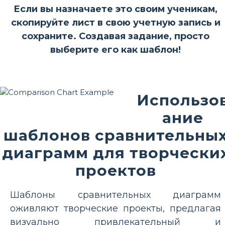
Если вы назначаете это своим ученикам,
скопируйте лист в свою учетную запись и
сохраните. Создавая задание, просто
выберите его как шаблон!
Использо
ание
шаблонов сравнительны
диаграмм для творчески
проектов
Шаблоны сравнительных диаграмм
оживляют творческие проекты, предлагая
визуально привлекательный и