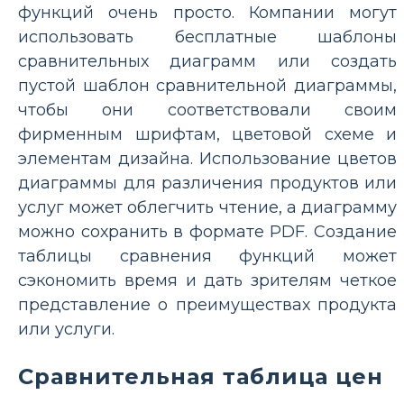
функций очень просто. Компании могут
использовать бесплатные шаблоны
сравнительных диаграмм или создать
пустой шаблон сравнительной диаграммы,
чтобы они соответствовали своим
фирменным шрифтам, цветовой схеме и
элементам дизайна. Использование цветов
диаграммы для различения продуктов или
услуг может облегчить чтение, а диаграмму
можно сохранить в формате PDF. Создание
таблицы сравнения функций может
сэкономить время и дать зрителям четкое
представление о преимуществах продукта
или услуги.
Сравнительная таблица цен