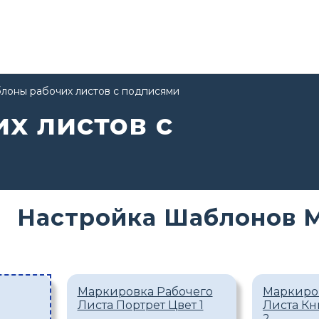
лоны рабочих листов с подписями
х листов с
Настройка Шаблонов 
Маркировка Рабочего
Маркиро
Листа Портрет Цвет 1
Листа Кн
2