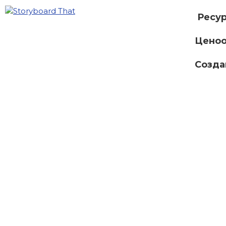
Ресу
Ценоо
Созда