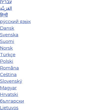
עברית
العَرَبِيَّة
हिन्दी
ру́сский язы́к
Dansk
Svenska
Suomi
Norsk
Türkçe
Polski
Româna
Ceština
Slovenský
Magyar
Hrvatski
български
Lietuvos