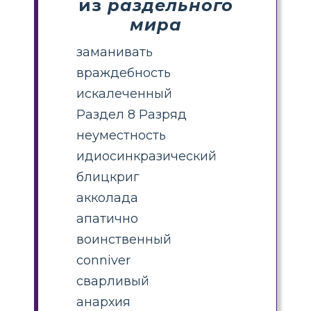
из
раздельного
мира
заманивать
враждебность
искалеченный
Раздел 8 Разряд
неуместность
идиосинкразический
блицкриг
акколада
апатично
воинственный
conniver
сварливый
анархия