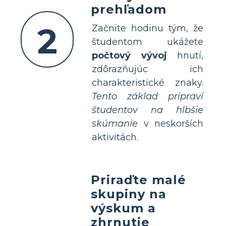
prehľadom
2
Začnite hodinu tým, že
študentom ukážete
počtový vývoj
hnutí,
zdôrazňujúc ich
charakteristické znaky.
Tento základ pripraví
študentov na hlbšie
skúmanie
v neskorších
aktivitách.
Priraďte malé
skupiny na
výskum a
zhrnutie