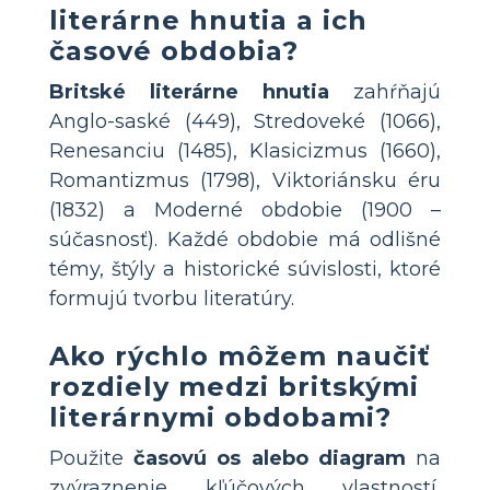
literárne hnutia a ich
časové obdobia?
Britské literárne hnutia
zahŕňajú
Anglo-saské (449), Stredoveké (1066),
Renesanciu (1485), Klasicizmus (1660),
Romantizmus (1798), Viktoriánsku éru
(1832) a Moderné obdobie (1900 –
súčasnosť). Každé obdobie má odlišné
témy, štýly a historické súvislosti, ktoré
formujú tvorbu literatúry.
Ako rýchlo môžem naučiť
rozdiely medzi britskými
literárnymi obdobami?
Použite
časovú os alebo diagram
na
zvýraznenie kľúčových vlastností,