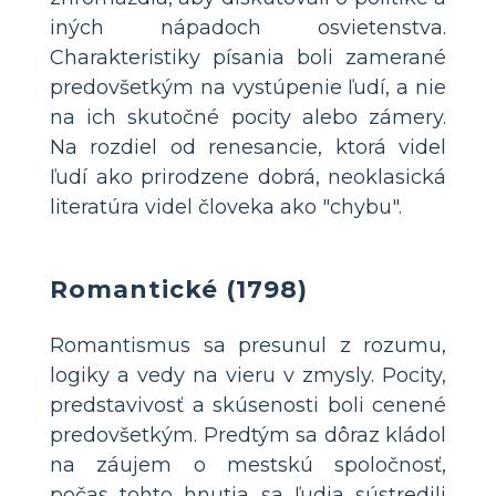
iných nápadoch osvietenstva.
Charakteristiky písania boli zamerané
predovšetkým na vystúpenie ľudí, a nie
na ich skutočné pocity alebo zámery.
Na rozdiel od renesancie, ktorá videl
ľudí ako prirodzene dobrá, neoklasická
literatúra videl človeka ako "chybu".
Romantické (1798)
Romantismus sa presunul z rozumu,
logiky a vedy na vieru v zmysly. Pocity,
predstavivosť a skúsenosti boli cenené
predovšetkým. Predtým sa dôraz kládol
na záujem o mestskú spoločnosť,
počas tohto hnutia sa ľudia sústredili