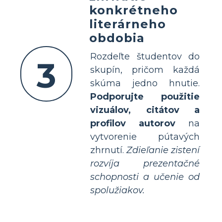
konkrétneho
literárneho
obdobia
Rozdeľte študentov do
3
skupín, pričom každá
skúma jedno hnutie.
Podporujte použitie
vizuálov, citátov a
profilov autorov
na
vytvorenie pútavých
zhrnutí.
Zdieľanie zistení
rozvíja prezentačné
schopnosti a učenie od
spolužiakov.