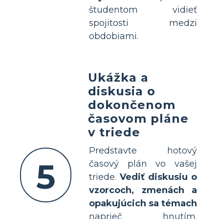
študentom vidieť
spojitosti medzi
obdobiami.
Ukážka a
diskusia o
dokončenom
časovom pláne
v triede
Predstavte hotový
5
časový plán vo vašej
triede.
Vediť diskusiu o
vzorcoch, zmenách a
opakujúcich sa témach
naprieč hnutím.