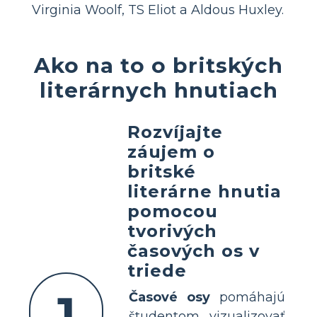
Virginia Woolf, TS Eliot a Aldous Huxley.
Ako na to o britských
literárnych hnutiach
Rozvíjajte
záujem o
britské
literárne hnutia
pomocou
tvorivých
časových os v
triede
1
Časové osy
pomáhajú
študentom vizualizovať