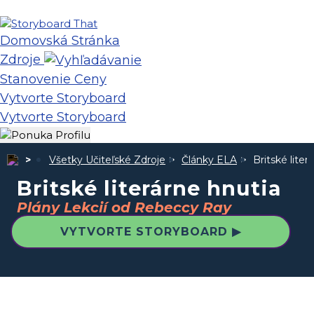
Domovská Stránka
Zdroje
Stanovenie Ceny
Vytvorte Storyboard
Vytvorte Storyboard
Všetky Učiteľské Zdroje
Články ELA
Britské liter
Britské literárne hnutia
Plány Lekcií od Rebeccy Ray
VYTVORTE STORYBOARD ▶