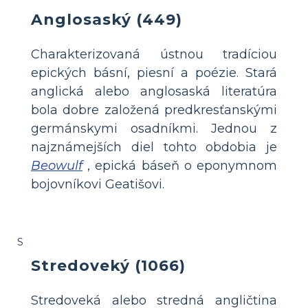
Anglosaský (449)
Charakterizovaná ústnou tradíciou
epických básní, piesní a poézie. Stará
anglická alebo anglosaská literatúra
bola dobre založená predkresťanskými
germánskymi osadníkmi. Jednou z
najznámejších diel tohto obdobia je
Beowulf
, epická báseň o eponymnom
bojovníkovi Geatišovi.
S
Stredoveký (1066)
Stredoveká alebo stredná angličtina