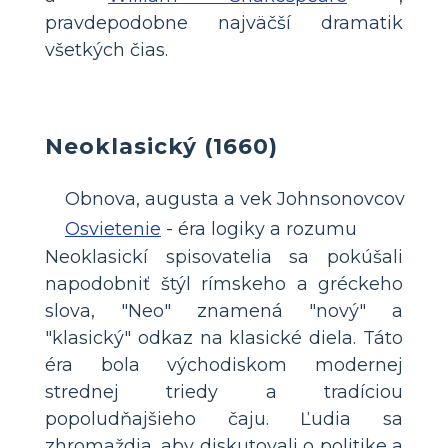
pravdepodobne najväčší dramatik
všetkých čias.
Neoklasický (1660)
Obnova, augusta a vek Johnsonovcov
Osvietenie
- éra logiky a rozumu
Neoklasickí spisovatelia sa pokúšali
napodobniť štýl rímskeho a gréckeho
slova, "Neo" znamená "nový" a
"klasický" odkaz na klasické diela. Táto
éra bola východiskom modernej
strednej triedy a tradíciou
popoludňajšieho čaju. Ľudia sa
zhromaždia, aby diskutovali o politike a