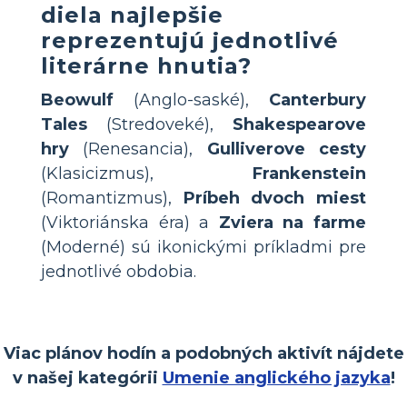
diela najlepšie
reprezentujú jednotlivé
literárne hnutia?
Beowulf
(Anglo-saské),
Canterbury
Tales
(Stredoveké),
Shakespearove
hry
(Renesancia),
Gulliverove cesty
(Klasicizmus),
Frankenstein
(Romantizmus),
Príbeh dvoch miest
(Viktoriánska éra) a
Zviera na farme
(Moderné) sú ikonickými príkladmi pre
jednotlivé obdobia.
Viac plánov hodín a podobných aktivít nájdete
v našej kategórii
Umenie anglického jazyka
!