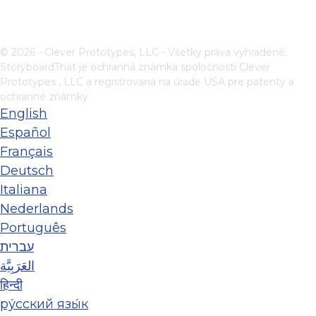
© 2026 - Clever Prototypes, LLC - Všetky práva vyhradené.
StoryboardThat je ochranná známka spoločnosti
Clever
Prototypes , LLC
a registrovaná na úrade USA pre patenty a
ochranné známky
English
Español
Français
Deutsch
Italiana
Nederlands
Português
עברית
العَرَبِيَّة
हिन्दी
ру́сский язы́к