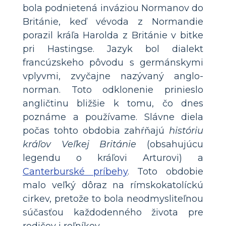
bola podnietená inváziou Normanov do
Británie, keď vévoda z Normandie
porazil kráľa Harolda z Británie v bitke
pri Hastingse. Jazyk bol dialekt
francúzskeho pôvodu s germánskymi
vplyvmi, zvyčajne nazývaný anglo-
norman. Toto odklonenie prinieslo
angličtinu bližšie k tomu, čo dnes
poznáme a používame. Slávne diela
počas tohto obdobia zahŕňajú
históriu
kráľov Veľkej Británie
(obsahujúcu
legendu o kráľovi Arturovi) a
Canterburské príbehy
. Toto obdobie
malo veľký dôraz na rímskokatolíckú
cirkev, pretože to bola neodmysliteľnou
súčasťou každodenného života pre