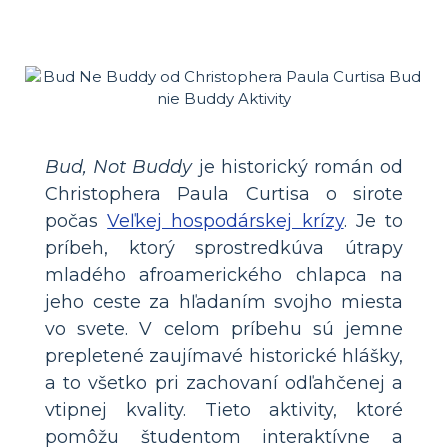
Bud, Not Buddy
je historický román od
Christophera Paula Curtisa o sirote
počas
Veľkej hospodárskej krízy
. Je to
príbeh, ktorý sprostredkúva útrapy
mladého afroamerického chlapca na
jeho ceste za hľadaním svojho miesta
vo svete. V celom príbehu sú jemne
prepletené zaujímavé historické hlášky,
a to všetko pri zachovaní odľahčenej a
vtipnej kvality. Tieto aktivity, ktoré
pomôžu študentom interaktívne a