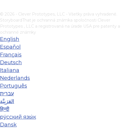
© 2026 - Clever Prototypes, LLC - Všetky práva vyhradené.
StoryboardThat je ochranná známka spoločnosti
Clever
Prototypes , LLC
a registrovaná na úrade USA pre patenty a
ochranné známky
English
Español
Français
Deutsch
Italiana
Nederlands
Português
עברית
العَرَبِيَّة
हिन्दी
ру́сский язы́к
Dansk