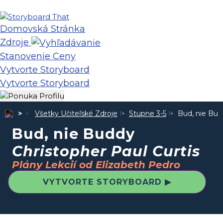
Domovská Stránka
Zdroje
Stanovenie Ceny
Vytvorte Storyboard
Vytvorte Storyboard
Všetky Učiteľské Zdroje
Stupne 3-5
Bud, nie Bu
Bud, nie Buddy
Christopher Paul Curtis
Plány Lekcií od Elizabeth Pedro
VYTVORTE STORYBOARD ▶