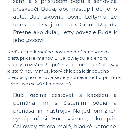
sám, a s prísľubom popu a sendviča
presvedčí Buda, aby nastúpil do jeho
auta. Bud šikovne povie Leftymu, že
utiekol od svojho otca v Grand Rapids.
Presne ako dúfal, Lefty odvezie Buda k
jeho „otcovi“.
Keď sa Bud konečne dostane do Grand Rapids,
pristúpi k Hermanovi E. Callowayovi a členom
kapely a oznámi, že prišiel za otcom. Pán Calloway
je starý, nevrlý muž, ktorý chlapca jednoducho
prepustí, no členovia kapely súhlasia, že ho prijmú k
sebe, kým sa všetko nevyrieši.
Bud začína cestovať s kapelou a
pomáha im s čistením pódia a
prenášaním nástrojov. Na jednom z ich
vystúpení si Bud všimne, ako pán
Calloway zbiera malé, hladké kamene.