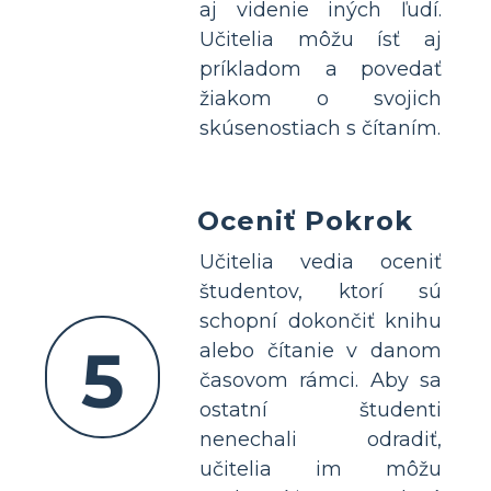
aj videnie iných ľudí.
Učitelia môžu ísť aj
príkladom a povedať
žiakom o svojich
skúsenostiach s čítaním.
Oceniť Pokrok
Učitelia vedia oceniť
študentov, ktorí sú
schopní dokončiť knihu
5
alebo čítanie v danom
časovom rámci. Aby sa
ostatní študenti
nenechali odradiť,
učitelia im môžu