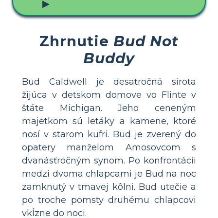
▶
Zhrnutie
Bud Not
Buddy
Bud Caldwell je desaťročná sirota
žijúca v detskom domove vo Flinte v
štáte Michigan. Jeho ceneným
majetkom sú letáky a kamene, ktoré
nosí v starom kufri. Bud je zverený do
opatery manželom Amosovcom s
dvanásťročným synom. Po konfrontácii
medzi dvoma chlapcami je Bud na noc
zamknutý v tmavej kôlni. Bud utečie a
po troche pomsty druhému chlapcovi
vkĺzne do noci.