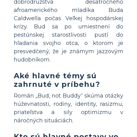
dobrodružstvá desaťročného
afroamerického mladíka Buda
Caldwella počas Veľkej hospodárskej
krízy. Bud sa po umiestnení do
pestúnskej starostlivosti pustí do
hľadania svojho otca, o ktorom je
presvedčený, že je známym jazzovým
hudobníkom.
Aké hlavné témy sú
zahrnuté v príbehu?
Román „Bud, not Buddy“ skúma otázky
húževnatosti, rodiny, identity, rasizmu,
priateľstva a sily optimizmu v
náročných situáciách.
Kto sú hlavné postavy vo