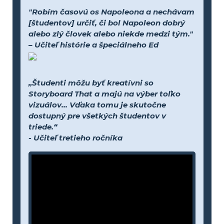
"Robím časovú os Napoleona a nechávam
[študentov] určiť, či bol Napoleon dobrý
alebo zlý človek alebo niekde medzi tým."
– Učiteľ histórie a špeciálneho Ed
„Študenti môžu byť kreatívni so
Storyboard That a majú na výber toľko
vizuálov... Vďaka tomu je skutočne
dostupný pre všetkých študentov v
triede.“
- Učiteľ tretieho ročníka