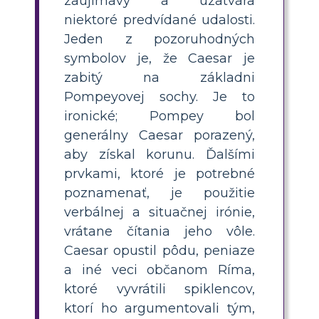
zaujímavý a uzatvára
niektoré predvídané udalosti.
Jeden z pozoruhodných
symbolov je, že Caesar je
zabitý na základni
Pompeyovej sochy. Je to
ironické; Pompey bol
generálny Caesar porazený,
aby získal korunu. Ďalšími
prvkami, ktoré je potrebné
poznamenať, je použitie
verbálnej a situačnej irónie,
vrátane čítania jeho vôle.
Caesar opustil pôdu, peniaze
a iné veci občanom Ríma,
ktoré vyvrátili spiklencov,
ktorí ho argumentovali tým,