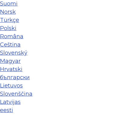
Suomi
Norsk
Türkçe
Polski
Româna
Ceština
Slovenský
Magyar
Hrvatski
български
Lietuvos
Slovenščina
Latvijas
eesti