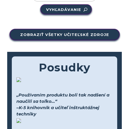
VYHĽADÁVANIE
ZOBRAZIŤ VŠETKY UČITEĽSKÉ ZDROJE
Posudky
„Používaním produktu boli tak nadšení a
naučili sa toľko...“
–K-5 knihovník a učiteľ inštruktážnej
techniky