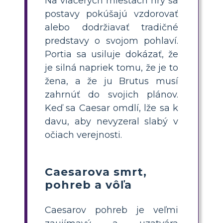
Na viacerých miestach hry sa
postavy pokúšajú vzdorovať
alebo dodržiavať tradičné
predstavy o svojom pohlaví.
Portia sa usiluje dokázať, že
je silná napriek tomu, že je to
žena, a že ju Brutus musí
zahrnúť do svojich plánov.
Keď sa Caesar omdlí, lže sa k
davu, aby nevyzeral slabý v
očiach verejnosti.
Caesarova smrt,
pohreb a vôľa
Caesarov pohreb je veľmi