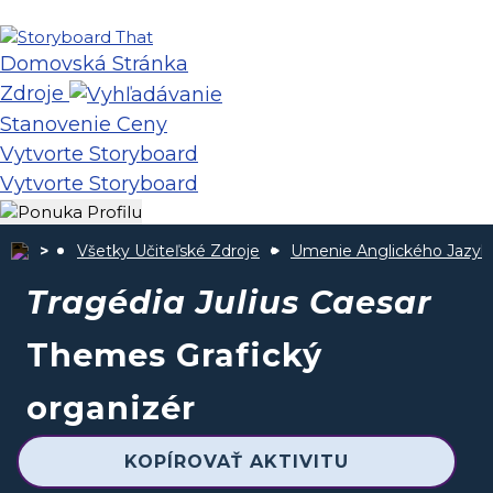
Domovská Stránka
Zdroje
Stanovenie Ceny
Vytvorte Storyboard
Vytvorte Storyboard
Všetky Učiteľské Zdroje
Umenie Anglického Jazyk
Tragédia Julius Caesar
Themes Grafický
organizér
KOPÍROVAŤ AKTIVITU