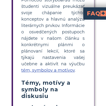
Pomocou storyboardu môžu
študenti vizuálne preukázať
FAQ
svoje chápanie týchto
konceptov a hlavnú analýzu
Ako sa koncept zrady podieľa na 
Hlavnou témou románu je zrada, ako ju možno vidieť pri atentátoch na Caesara jednotlivcami ako Brutus a Cassius.
Prostredníctvom priateľstva medzi Brutom a Caesarom sa skúma téma priateľstva. Brutus a Caesar 
Postavy ako Cassius a Antony sú zobrazené ako manipulatívne. Vynikajúca ukážka manipulácie, Antonyho pohrebný prejav presvedčil rímsky ľud, aby sa obrátil proti sprisahancom. Cass
literárnych prvkov. Informácie
o osvedčených postupoch
nájdete v našom článku s
konkrétnymi plánmi o
plánovaní lekcií, ktoré sa
týkajú nastavenia vašej
učebne a aktivít na výučbu
tém, symbolov a motívov
.
Témy, motívy a
symboly na
diskusiu