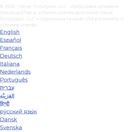
© 2026 - Clever Prototypes, LLC - Všetky práva vyhradené.
StoryboardThat je ochranná známka spoločnosti
Clever
Prototypes , LLC
a registrovaná na úrade USA pre patenty a
ochranné známky
English
Español
Français
Deutsch
Italiana
Nederlands
Português
עברית
العَرَبِيَّة
हिन्दी
ру́сский язы́к
Dansk
Svenska