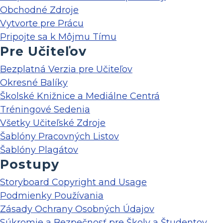
Obchodné Zdroje
Vytvorte pre Prácu
Pripojte sa k Môjmu Tímu
Pre Učiteľov
Bezplatná Verzia pre Učiteľov
Okresné Balíky
Školské Knižnice a Mediálne Centrá
Tréningové Sedenia
Všetky Učiteľské Zdroje
Šablóny Pracovných Listov
Šablóny Plagátov
Postupy
Storyboard Copyright and Usage
Podmienky Používania
Zásady Ochrany Osobných Údajov
Súkromie a Bezpečnosť pre Školy a Študentov