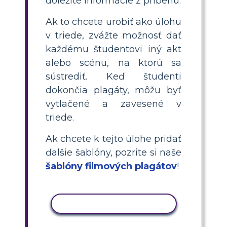
dôležité informácie z príbehu.
Ak to chcete urobiť ako úlohu
v triede, zvážte možnosť dať
každému študentovi iný akt
alebo scénu, na ktorú sa
sústrediť. Keď študenti
dokončia plagáty, môžu byť
vytlačené a zavesené v
triede.
Ak chcete k tejto úlohe pridať
ďalšie šablóny, pozrite si naše
šablóny filmových plagátov
!
KOPÍROVAŤ AKTIVITU