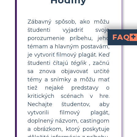
Zábavný spôsob, ako môžu
študenti vyjadriť svoje
FAQ
porozumenie príbehu, jeho
témam a hlavným postavám,
Môžu študenti z
Áno, používanie symbolov súvisiacich s hrou môže dať plagátu väčšiu hĺbku a význam. Študenti môžu tieto scény ilustrovať pomocou symboliky, ako je samotný téglik, a symboly súvisiace s čarodejnicami, ako sú „klobúky“, „kotly“ alebo „lektvary“. Pre zrelší plagát môžu študenti zahrnúť obrázky zo skutočných skúšok v Saleme alebo položky s nimi spojené.
Aké detaily môžu študent
Filmový plagát k filmu „The Crucible“ by mal predstavovať významných ľudí ako John Proctor, Abigail Williams a ďalšie významné osobnosti. Okrem toho by mala obsahovať znázornenie oblasti Salem, predmety, ktoré predstavujú hony na čarodejnice, a možno aj krucifix alebo iné vhodné symboly. Študenti by však mali mať úplnú tvorivú slobodu a pridávať prvky podľa svojich zvolených tém.
je vytvoriť filmový plagát. Keď
študenti čítajú
téglik
, začnú
sa znova objavovať určité
témy a snímky a môžu mať
tiež nejaké predstavy o
kritických scénach v hre.
Nechajte študentov, aby
vytvorili filmový plagát,
doplnený názvom, castingom
a obrázkom, ktorý poskytuje