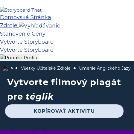
Domovská Stránka
Zdroje
Stanovenie Ceny
Vytvorte Storyboard
Vytvorte Storyboard
Všetky Učiteľské Zdroje
Umenie Anglického Jazyk
Vytvorte filmový plagát
pre
téglik
KOPÍROVAŤ AKTIVITU