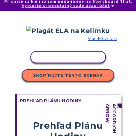
Pridajte sa k miliónom pedagógov na Storyboard That.
Vytvorte si bezplatný vzdelávací účet
✨
Viac Možností
KOPÍROVAŤ AKTIVITU
SKOPÍRUJTE TENTO SCENÁR
PREHĽAD PLÁNU HODINY
Prehľad Plánu
Hodiny