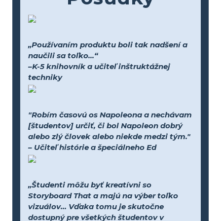
„Používaním produktu boli tak nadšení a
naučili sa toľko...“
–K-5 knihovník a učiteľ inštruktážnej
techniky
"Robím časovú os Napoleona a nechávam
[študentov] určiť, či bol Napoleon dobrý
alebo zlý človek alebo niekde medzi tým."
– Učiteľ histórie a špeciálneho Ed
„Študenti môžu byť kreatívni so
Storyboard That a majú na výber toľko
vizuálov... Vďaka tomu je skutočne
dostupný pre všetkých študentov v