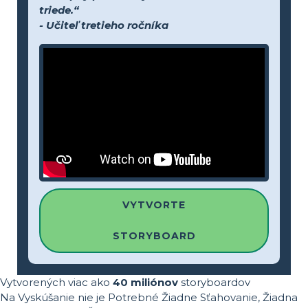
triede.“
- Učiteľ tretieho ročníka
VYTVORTE
STORYBOARD
Vytvorených viac ako
40 miliónov
storyboardov
Na Vyskúšanie nie je Potrebné Žiadne Sťahovanie, Žiadna