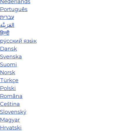
Nederlands
Português
עברית
العَرَبِيَّة
हिन्दी
ру́сский язы́к
Dansk
Svenska
Suomi
Norsk
Türkçe
Polski
Româna
Ceština
Slovenský
Magyar
Hrvatski