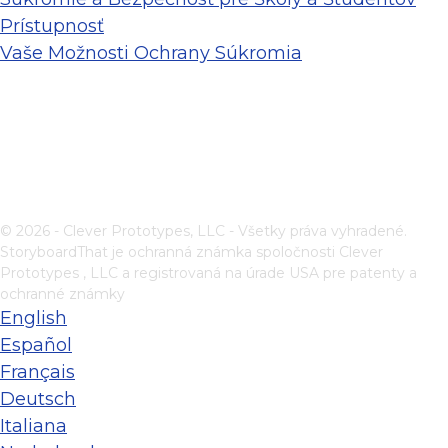
Prístupnosť
Vaše Možnosti Ochrany Súkromia
© 2026 - Clever Prototypes, LLC - Všetky práva vyhradené.
StoryboardThat je ochranná známka spoločnosti
Clever
Prototypes , LLC
a registrovaná na úrade USA pre patenty a
ochranné známky
English
Español
Français
Deutsch
Italiana