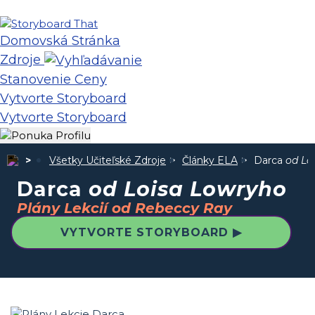
Domovská Stránka
Zdroje
Stanovenie Ceny
Vytvorte Storyboard
Vytvorte Storyboard
Všetky Učiteľské Zdroje
Články ELA
Darca
od Lo
Darca
od Loisa Lowryho
Plány Lekcií od Rebeccy Ray
VYTVORTE STORYBOARD ▶