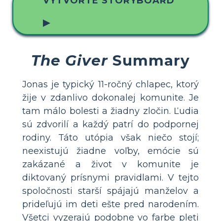
VYTVORTE STORYBOARD
▶
The Giver
Summary
Jonas je typický 11-ročný chlapec, ktorý
žije v zdanlivo dokonalej komunite. Je
tam málo bolesti a žiadny zločin. Ľudia
sú zdvorilí a každý patrí do podpornej
rodiny. Táto utópia však niečo stojí;
neexistujú žiadne voľby, emócie sú
zakázané a život v komunite je
diktovaný prísnymi pravidlami. V tejto
spoločnosti starší spájajú manželov a
prideľujú im deti ešte pred narodením.
Všetci vyzerajú podobne vo farbe pleti