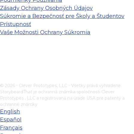
Zásady Ochrany Osobných Údajov
Súkromie a Bezpečnosť pre Školy a Študentov
Prístupnosť
Vaše Možnosti Ochrany Súkromia
© 2026 - Clever Prototypes, LLC - Všetky práva vyhradené.
StoryboardThat je ochranná známka spoločnosti
Clever
Prototypes , LLC
a registrovaná na úrade USA pre patenty a
ochranné známky
English
Español
Français