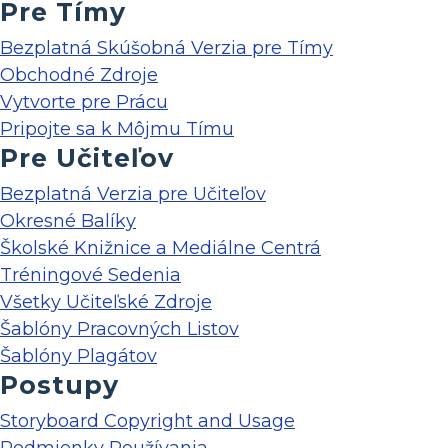
Pre Tímy
Bezplatná Skúšobná Verzia pre Tímy
Obchodné Zdroje
Vytvorte pre Prácu
Pripojte sa k Môjmu Tímu
Pre Učiteľov
Bezplatná Verzia pre Učiteľov
Okresné Balíky
Školské Knižnice a Mediálne Centrá
Tréningové Sedenia
Všetky Učiteľské Zdroje
Šablóny Pracovných Listov
Šablóny Plagátov
Postupy
Storyboard Copyright and Usage
Podmienky Používania