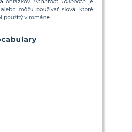
a obrázkov.
Phantom Tollbooth
je
alebo môžu používať slová, ktoré
ol použitý v románe.
cabulary