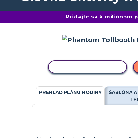
Pridajte sa k miliónom
KOPÍROVAŤ AKTIVITU
PREHĽAD PLÁNU HODINY
ŠABLÓNA A
TR