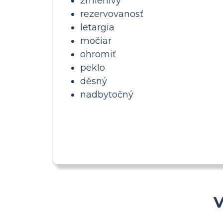
zmierlivý
rezervovanosť
letargia
močiar
ohromiť
peklo
děsný
nadbytočný
V