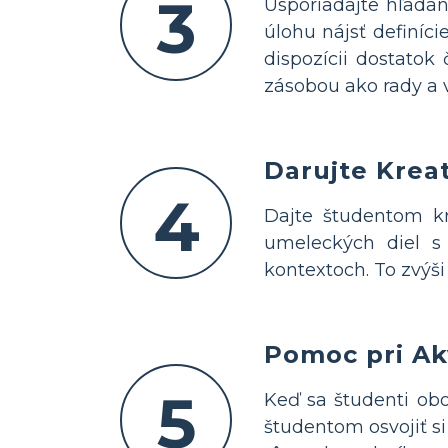
3
Usporiadajte hľadan
úlohu nájsť definíc
dispozícii dostatok
zásobou ako rady a 
Darujte Krea
4
Dajte študentom kr
umeleckých diel s 
kontextoch. To zvýši 
Pomoc pri Akv
5
Keď sa študenti obo
študentom osvojiť s