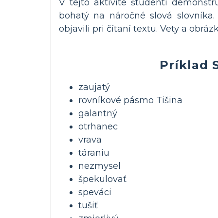
V tejto aktivite študenti demonšt
bohatý na náročné slová slovníka
objavili pri čítaní textu. Vety a obr
Príklad 
zaujatý
rovníkové pásmo Tišina
galantný
otrhanec
vrava
táraniu
nezmysel
špekulovať
speváci
tušiť