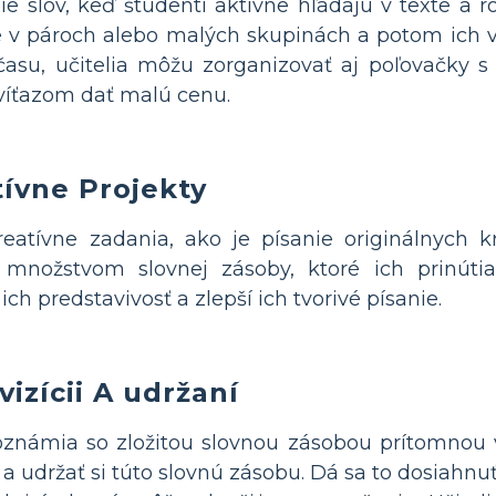
ie slov, keď študenti aktívne hľadajú v texte a r
ie v pároch alebo malých skupinách a potom ich v
 času, učitelia môžu zorganizovať aj poľovačky s
víťazom dať malú cenu.
tívne Projekty
eatívne zadania, ako je písanie originálnych k
množstvom slovnej zásoby, ktoré ich prinútia
ich predstavivosť a zlepší ich tvorivé písanie.
izícii A udržaní
známia so zložitou slovnou zásobou prítomnou v
i a udržať si túto slovnú zásobu. Dá sa to dosiah