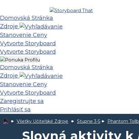
Domovská Stránka
Zdroje
Stanovenie Ceny
Vytvorte Storyboard
Vytvorte Storyboard
Domovská Stránka
Zdroje
Stanovenie Ceny
Vytvorte Storyboard
Zaregistrujte sa
Prihlásiť sa
Všetky Učiteľské Zdroje
Stupne 3-5
Phantom Toll
Slovná aktivity k