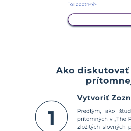
ZOBRAZIŤ AKTIVIT
Ako diskutovať
prítomne
Vytvoriť Zoz
1
Predtým, ako štud
prítomných v „The P
zložitých slovných 