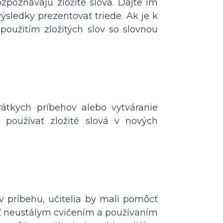
ozpoznávajú zložité slová. Dajte im
ýsledky prezentovať triede. Ak je k
 použitím zložitých slov so slovnou
rátkych príbehov alebo vytváranie
 používať zložité slová v nových
 príbehu, učitelia by mali pomôcť
nuť neustálym cvičením a používaním