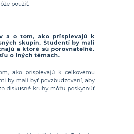
ôže použiť.
 a o tom, ako prispievajú k
ných skupín. Študenti by mali
znajú a ktoré sú porovnateľné.
siu o iných témach.
om, ako prispievajú k celkovému
ti by mali byť povzbudzovaní, aby
ieto diskusné kruhy môžu poskytnúť