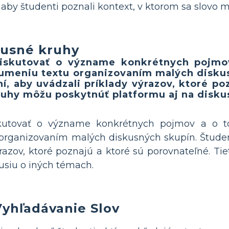
, aby študenti poznali kontext, v ktorom sa slovo m
kusné kruhy
iskutovať o význame konkrétnych pojmov
meniu textu organizovaním malých diskus
, aby uvádzali príklady výrazov, ktoré po
ruhy môžu poskytnúť platformu aj na disku
kutovať o význame konkrétnych pojmov a o t
organizovaním malých diskusných skupín. Študen
ýrazov, ktoré poznajú a ktoré sú porovnateľné. T
usiu o iných témach.
Vyhľadávanie Slov