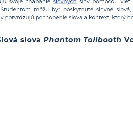
rujú svoje chápanie
slovných
slov pomocou viet 
. Študentom môžu byť poskytnuté slovné slová, 
ázky potvrdzujú pochopenie slova a kontext, ktorý b
Slová slova
Phantom Tollbooth
Vo