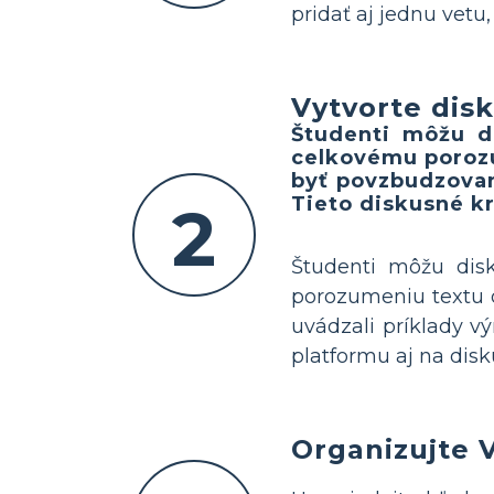
pridať aj jednu vetu
Vytvorte dis
Študenti môžu d
celkovému porozu
byť povzbudzovaní
Tieto diskusné k
2
Študenti môžu dis
porozumeniu textu 
uvádzali príklady v
platformu aj na disk
Organizujte 