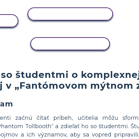
ZOBRAZIŤ AKTIVITU
U
KOPÍROVAŤ AKTIVITU
 so študentmi o komplexnej
j v „Fantómovom mýtnom z
nam
enti začnú čítať príbeh, učitelia môžu sform
hantom Tollbooth“ a zdieľať ho so študentmi. Št
pojmov a ich významov, aby sa vopred pripravil