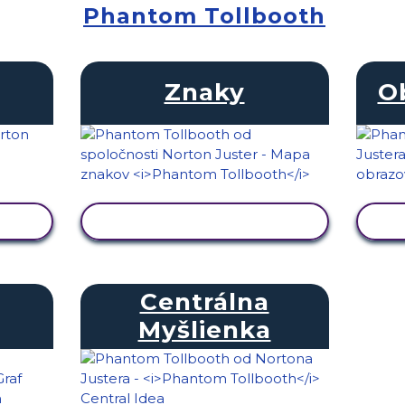
Phantom Tollbooth
Znaky
O
U
ZOBRAZIŤ AKTIVITU
Centrálna
Myšlienka