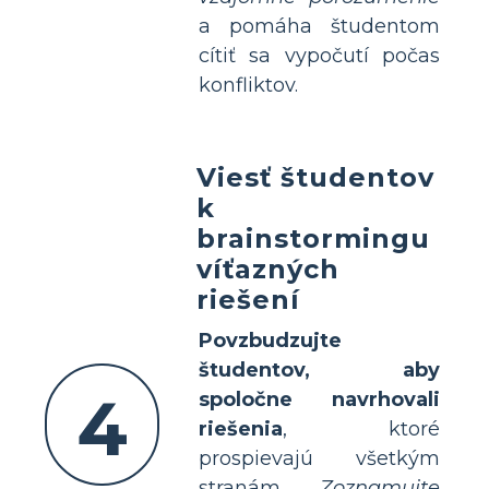
a pomáha študentom
cítiť sa vypočutí počas
konfliktov.
Viesť študentov
k
brainstormingu
víťazných
riešení
Povzbudzujte
študentov, aby
4
spoločne navrhovali
riešenia
, ktoré
prospievajú všetkým
stranám.
Zoznamujte