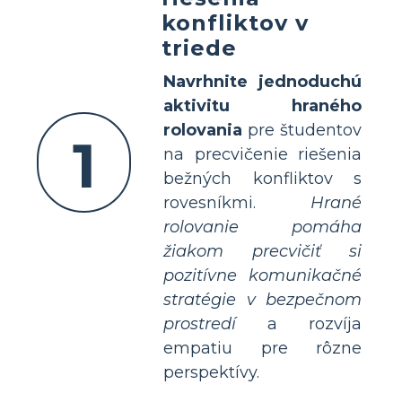
konfliktov v
triede
Navrhnite jednoduchú
aktivitu hraného
rolovania
pre študentov
1
na precvičenie riešenia
bežných konfliktov s
rovesníkmi.
Hrané
rolovanie pomáha
žiakom precvičiť si
pozitívne komunikačné
stratégie v bezpečnom
prostredí
a rozvíja
empatiu pre rôzne
perspektívy.