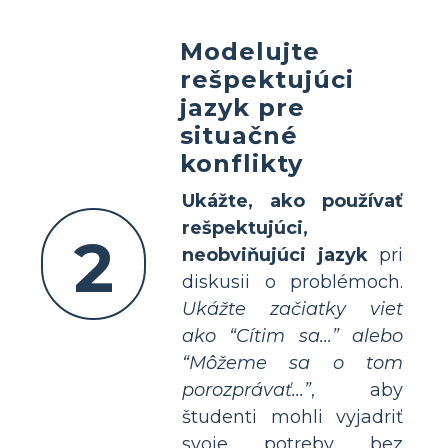
Modelujte
rešpektujúci
jazyk pre
situačné
konflikty
Ukážte, ako používať
rešpektujúci,
2
neobviňujúci jazyk
pri
diskusii o problémoch.
Ukážte začiatky viet
ako “Cítim sa...” alebo
“Môžeme sa o tom
porozprávať...”
, aby
študenti mohli vyjadriť
svoje potreby bez