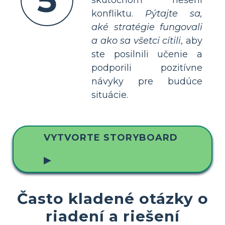
5
skutočnom riešení
konfliktu.
Pýtajte sa,
aké stratégie fungovali
a ako sa všetci cítili
, aby
ste posilnili učenie a
podporili pozitívne
návyky pre budúce
situácie.
VYTVORTE STORYBOARD
▶
Často kladené otázky o
riadení a riešení