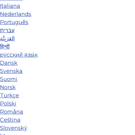
Italiana
Nederlands
Português
עברית
العَرَبِيَّة
हिन्दी
ру́сский язы́к
Dansk
Svenska
Suomi
Norsk
Türkçe
Polski
Româna
Ceština
Slovenský