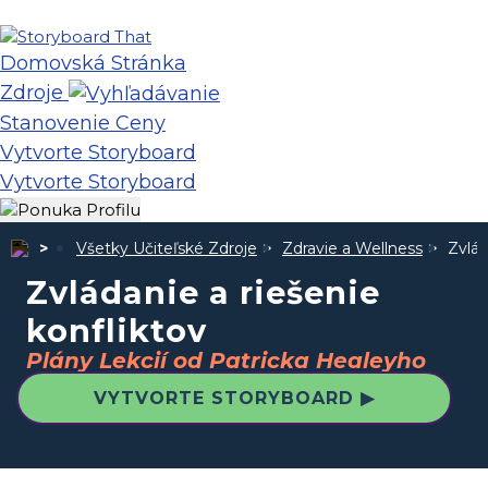
Domovská Stránka
Zdroje
Stanovenie Ceny
Vytvorte Storyboard
Vytvorte Storyboard
Všetky Učiteľské Zdroje
Zdravie a Wellness
Zvlád
Zvládanie a riešenie
konfliktov
Plány Lekcií od Patricka Healeyho
VYTVORTE STORYBOARD ▶