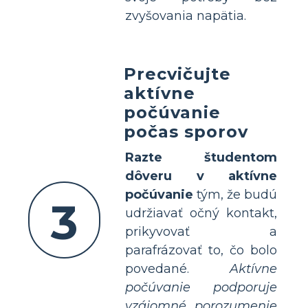
zvyšovania napätia.
Precvičujte
aktívne
počúvanie
počas sporov
Razte študentom
dôveru v aktívne
počúvanie
tým, že budú
3
udržiavať očný kontakt,
prikyvovať a
parafrázovať to, čo bolo
povedané.
Aktívne
počúvanie podporuje
vzájomné porozumenie