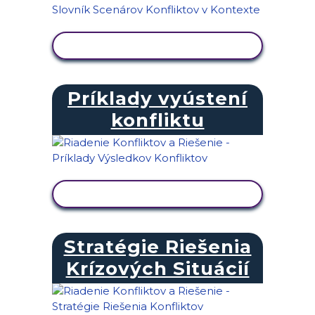
ZOBRAZIŤ AKTIVITU
Príklady vyústení
konfliktu
ZOBRAZIŤ AKTIVITU
Stratégie Riešenia
Krízových Situácií