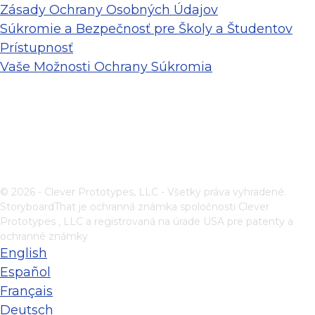
Zásady Ochrany Osobných Údajov
Súkromie a Bezpečnosť pre Školy a Študentov
Prístupnosť
Vaše Možnosti Ochrany Súkromia
© 2026 - Clever Prototypes, LLC - Všetky práva vyhradené.
StoryboardThat je ochranná známka spoločnosti
Clever
Prototypes , LLC
a registrovaná na úrade USA pre patenty a
ochranné známky
English
Español
Français
Deutsch