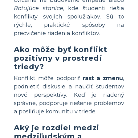
cvičenia na budovanie empatie alebo
Rotujúce stanice
, kde študenti riešia
konflikty svojich spolužiakov. Sú to
rýchle, praktické spôsoby na
precvičenie riadenia konfliktov.
Ako môže byť konflikt
pozitívny v prostredí
triedy?
Konflikt môže podporiť
rast a zmenu
,
podnietiť diskusie a naučiť študentov
nové perspektívy. Keď je riadený
správne, podporuje riešenie problémov
a posilňuje komunitu v triede.
Aký je rozdiel medzi
medziľudským a