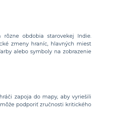
rôzne obdobia starovekej Indie.
orické zmeny hraníc, hlavných miest
ť farby alebo symboly na zobrazenie
hráči zapoja do mapy, aby vyriešili
a môže podporiť zručnosti kritického