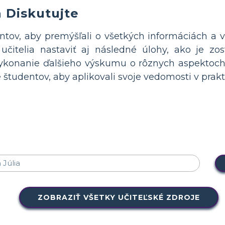
a Diskutujte
tov, aby premýšľali o všetkých informáciách a ve
itelia nastaviť aj následné úlohy, ako je zos
ykonanie ďalšieho výskumu o rôznych aspektoch.
 študentov, aby aplikovali svoje vedomosti v prak
ZOBRAZIŤ VŠETKY UČITEĽSKÉ ZDROJE