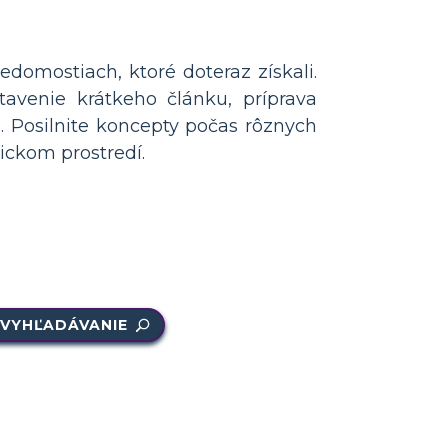
domostiach, ktoré doteraz získali.
tavenie krátkeho článku, príprava
 Posilnite koncepty počas rôznych
tickom prostredí.
VYHĽADÁVANIE