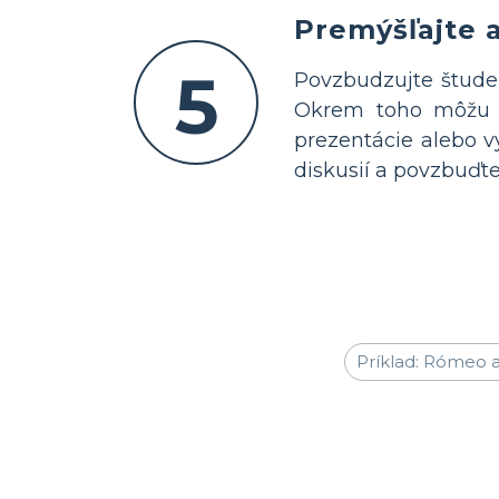
Premýšľajte 
5
Povzbudzujte študen
Okrem toho môžu uč
prezentácie alebo v
diskusií a povzbuďte