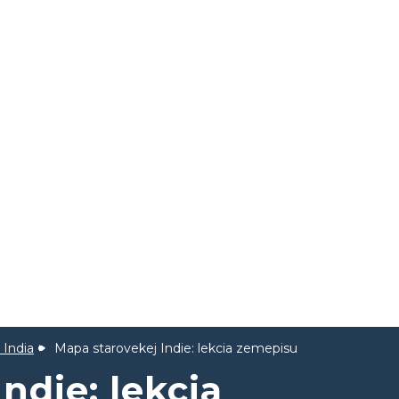
 India
Mapa starovekej Indie: lekcia zemepisu
ndie: lekcia