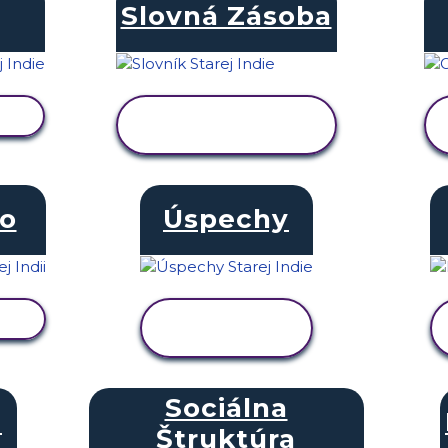
Slovná Zásoba
U
ZOBRAZIŤ
AKTIVITU
o
Úspechy
U
ZOBRAZIŤ
AKTIVITU
Sociálna
a
Štruktúra