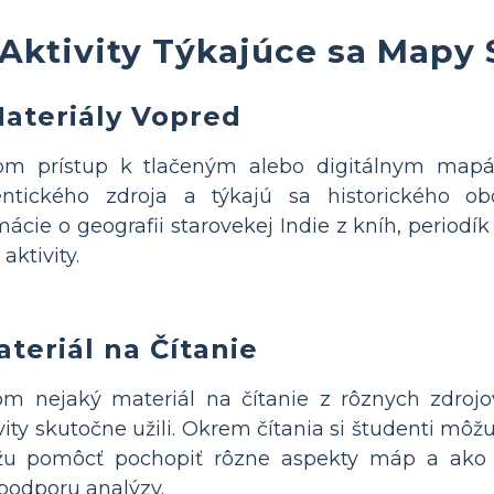
Aktivity Týkajúce sa Mapy 
Materiály Vopred
om prístup k tlačeným alebo digitálnym mapám 
ntického zdroja a týkajú sa historického obd
cie o geografii starovekej Indie z kníh, periodík
aktivity.
teriál na Čítanie
m nejaký materiál na čítanie z rôznych zdrojo
tivity skutočne užili. Okrem čítania si študenti mô
ôžu pomôcť pochopiť rôzne aspekty máp a ako
podporu analýzy.