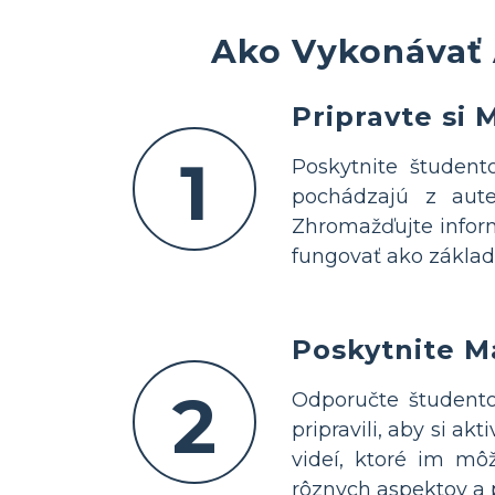
Ako Vykonávať 
Pripravte si 
1
Poskytnite študent
pochádzajú z aute
Zhromažďujte informá
fungovať ako základ 
Poskytnite Ma
2
Odporučte študento
pripravili, aby si ak
videí, ktoré im m
rôznych aspektov a 