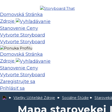
Domovská Stránka
Zdroje
Stanovenie Ceny
Vytvorte Storyboard
Vytvorte Storyboard
Domovská Stránka
Zdroje
Stanovenie Ceny
Vytvorte Storyboard
Zaregistrujte sa
Prihlásiť sa
Všetky Učiteľské Zdroje
Sociálne Štúdie
Staroveká
Mapa starovekej I