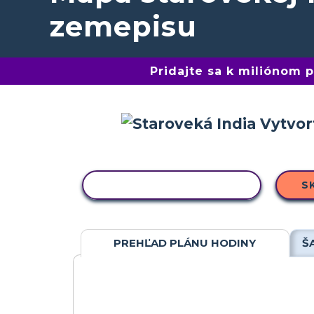
zemepisu
Pridajte sa k miliónom
KOPÍROVAŤ AKTIVITU
S
PREHĽAD PLÁNU HODINY
Š