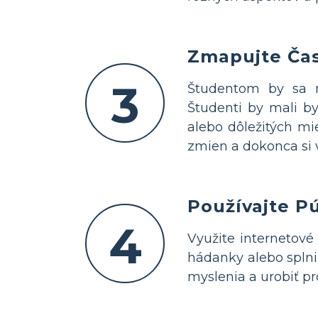
Zmapujte Ča
3
Študentom by sa m
Študenti by mali by
alebo dôležitých mi
zmien a dokonca si v
Používajte 
4
Využite internetové 
hádanky alebo splnil
myslenia a urobiť p