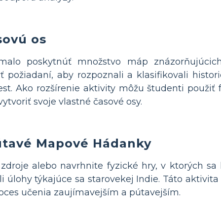
sovú os
alo poskytnúť množstvo máp znázorňujúcich 
ť požiadaní, aby rozpoznali a klasifikovali hist
est. Ako rozšírenie aktivity môžu študenti použi
ytvoriť svoje vlastné časové osy.
Pútavé Mapové Hádanky
zdroje alebo navrhnite fyzické hry, v ktorých sa 
i úlohy týkajúce sa starovekej Indie. Táto aktivit
roces učenia zaujímavejším a pútavejším.