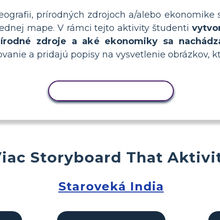
ografii, prírodných zdrojoch a/alebo ekonomike s
jednej mape. V rámci tejto aktivity študenti
vytvo
prírodné zdroje a aké ekonomiky sa nachádza
vanie a pridajú popisy na vysvetlenie obrázkov, kto
KOPÍROVAŤ AKTIVITU
iac Storyboard That Aktivi
Staroveká India