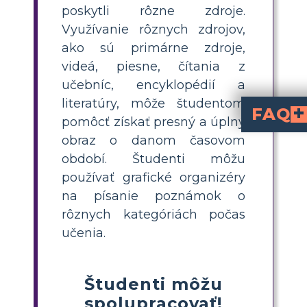
poskytli rôzne zdroje.
Využívanie rôznych zdrojov,
ako sú primárne zdroje,
videá, piesne, čítania z
učebníc, encyklopédií a
literatúry, môže študentom
FAQ
pomôcť získať presný a úplný
Ktoré kľúčové pokro
Staroveká mezopotámska civilizácia urobila veľa dôležitých príspevkov v o
Ako ovplyvnil mezopot
Vedenie záznamov, komunikácia a udržiavanie týchto záznamov bolo možné vďaka klinovému písmu. Slúžil tiež ako stavebný kameň pre budúcnosť a mnoho ďa
Aké pozoruhodné úspechy dosiahla staroveká Mezopot
Mestské štáty so sofistikovaným urb
Aký technický pokr
Koleso, použitie bronzu a zlo
obraz o danom časovom
období. Študenti môžu
používať grafické organizéry
na písanie poznámok o
rôznych kategóriách počas
učenia.
Študenti môžu
spolupracovať!