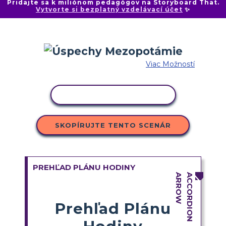
Pridajte sa k miliónom pedagógov na Storyboard That.
Vytvorte si bezplatný vzdelávací účet
✨
Viac Možností
KOPÍROVAŤ AKTIVITU
SKOPÍRUJTE TENTO SCENÁR
PREHĽAD PLÁNU HODINY
Prehľad Plánu
Hodiny