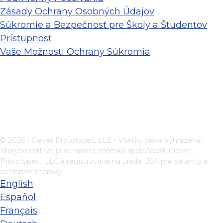
Zásady Ochrany Osobných Údajov
Súkromie a Bezpečnosť pre Školy a Študentov
Prístupnosť
Vaše Možnosti Ochrany Súkromia
© 2026 - Clever Prototypes, LLC - Všetky práva vyhradené.
StoryboardThat je ochranná známka spoločnosti
Clever
Prototypes , LLC
a registrovaná na úrade USA pre patenty a
ochranné známky
English
Español
Français