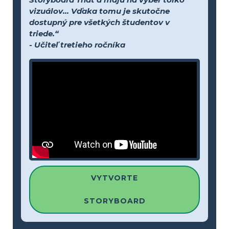
vizuálov... Vďaka tomu je skutočne
dostupný pre všetkých študentov v
triede.“
- Učiteľ tretieho ročníka
VYTVORTE
STORYBOARD