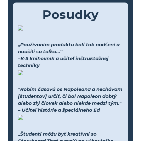
Posudky
„Používaním produktu boli tak nadšení a
naučili sa toľko...“
–K-5 knihovník a učiteľ inštruktážnej
techniky
"Robím časovú os Napoleona a nechávam
[študentov] určiť, či bol Napoleon dobrý
alebo zlý človek alebo niekde medzi tým."
– Učiteľ histórie a špeciálneho Ed
„Študenti môžu byť kreatívni so
Storyboard That a majú na výber toľko