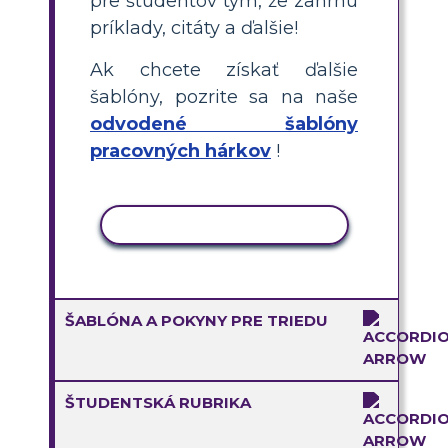
pre študentov tým, že zahrnú
príklady, citáty a ďalšie!
Ak chcete získať ďalšie
šablóny, pozrite sa na naše
odvodené šablóny
pracovných hárkov
!
KOPÍROVAŤ AKTIVITU
ŠABLÓNA A POKYNY PRE TRIEDU
ŠTUDENTSKÁ RUBRIKA