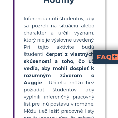
Inferencia núti študentov, aby
sa pozreli na situáciu alebo
charakter a určili význam,
ktorý nie je výslovne uvedený.
Pri tejto aktivite budú
študenti
čerpať z vlastných
FAQ
skúseností a toho, čo už
Inferencia je informácia, ktorú sa študent naučí štúdiom situácie v texte a aplikáciou vlastných vedomostí. Vyvo
Ako vstupuje do hry osobná skúsenosť 
Ak má študent širokú škálu osobných skúseností, bude lepšie 
vedia, aby mohli dospieť k
rozumným záverom o
Auggie
. Učitelia môžu tiež
požiadať študentov, aby
vyplnili inferenčný pracovný
list pre inú postavu v románe.
Môžu tiež lešiť pracovné listy