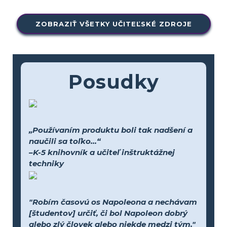
ZOBRAZIŤ VŠETKY UČITEĽSKÉ ZDROJE
Posudky
„Používaním produktu boli tak nadšení a
naučili sa toľko...“
–K-5 knihovník a učiteľ inštruktážnej
techniky
"Robím časovú os Napoleona a nechávam
[študentov] určiť, či bol Napoleon dobrý
alebo zlý človek alebo niekde medzi tým."