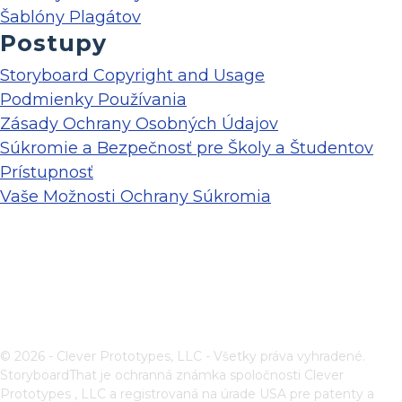
Šablóny Plagátov
Postupy
Storyboard Copyright and Usage
Podmienky Používania
Zásady Ochrany Osobných Údajov
Súkromie a Bezpečnosť pre Školy a Študentov
Prístupnosť
Vaše Možnosti Ochrany Súkromia
© 2026 - Clever Prototypes, LLC - Všetky práva vyhradené.
StoryboardThat je ochranná známka spoločnosti
Clever
Prototypes , LLC
a registrovaná na úrade USA pre patenty a