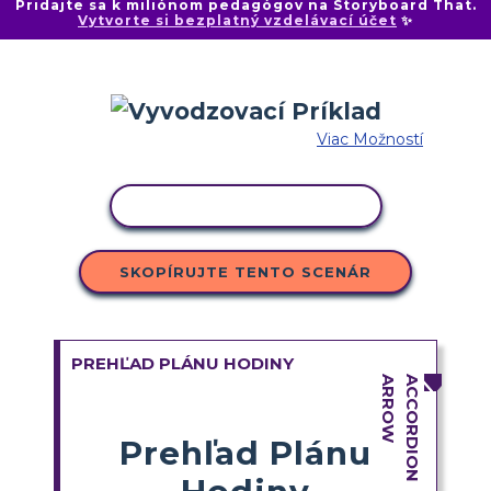
Pridajte sa k miliónom pedagógov na Storyboard That.
Vytvorte si bezplatný vzdelávací účet
✨
Viac Možností
KOPÍROVAŤ AKTIVITU
SKOPÍRUJTE TENTO SCENÁR
PREHĽAD PLÁNU HODINY
Prehľad Plánu
Hodiny