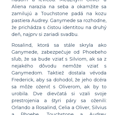
Aliena narazia na seba a okamžite sa
zamilujú a Touchstone padá na kozu
pastiera Audrey. Ganymede sa rozhodne,
že prichádza s čistou identitou na druhý
deň, najprv si zariadi svadbu.
Rosalind, ktorá sa stále skryla ako
Ganymede, zabezpečuje od Phoebeho
sľub, že sa bude vziať s Silviom, ak sa z
nejakého dôvodu nemôže vziať s
Ganymedom. Taktiež dostala vévoda
Frederick, aby sa dohodol, že jeho dcéra
sa môže oženiť s Oliverom, ak by to
urobila. Dve dievčatá si vzali svoje
prestrojenia a štyri páry sa oženili:
Orlando a Rosalind, Celia a Oliver, Silvius
a Phoebe, Touchstone a Audrey.