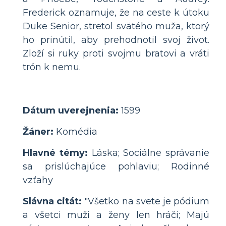
Frederick oznamuje, že na ceste k útoku
Duke Senior, stretol svätého muža, ktorý
ho prinútil, aby prehodnotil svoj život.
Zloží si ruky proti svojmu bratovi a vráti
trón k nemu.
Dátum uverejnenia:
1599
Žáner:
Komédia
Hlavné témy:
Láska; Sociálne správanie
sa prislúchajúce pohlaviu; Rodinné
vzťahy
Slávna citát:
"Všetko na svete je pódium
a všetci muži a ženy len hráči; Majú