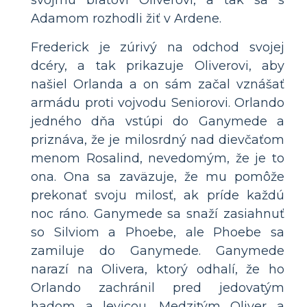
Adamom rozhodli žiť v Ardene.
Frederick je zúrivý na odchod svojej
dcéry, a tak prikazuje Oliverovi, aby
našiel Orlanda a on sám začal vznášať
armádu proti vojvodu Seniorovi. Orlando
jedného dňa vstúpi do Ganymede a
priznáva, že je milosrdný nad dievčaťom
menom Rosalind, nevedomým, že je to
ona. Ona sa zaväzuje, že mu pomôže
prekonať svoju milosť, ak príde každú
noc ráno. Ganymede sa snaží zasiahnuť
so Silviom a Phoebe, ale Phoebe sa
zamiluje do Ganymede. Ganymede
narazí na Olivera, ktorý odhalí, že ho
Orlando zachránil pred jedovatým
hadom a levicou. Medzitým Oliver a