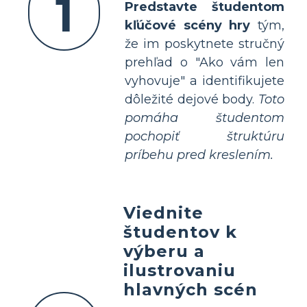
1
Predstavte študentom
kľúčové scény hry
tým,
že im poskytnete stručný
prehľad o "Ako vám len
vyhovuje" a identifikujete
dôležité dejové body.
Toto
pomáha študentom
pochopiť štruktúru
príbehu pred kreslením.
Viednite
študentov k
výberu a
ilustrovaniu
hlavných scén