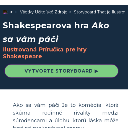
Všetky Učiteľské Zdroje
Storyboard That je Ilustro
Shakespearova hra
Ako
sa vám páči
Ilustrovaná Príručka pre hry
Shakespeare
VYTVORTE STORYBOARD ▶
Ako sa vám páči Je to komédia, ktorá
skúma rodinné rivality medzi
súrodencami a úlohu, ktorú láska môže