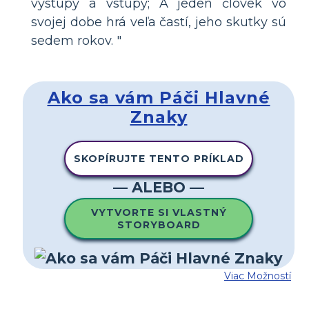
výstupy a vstupy; A jeden človek vo
svojej dobe hrá veľa častí, jeho skutky sú
sedem rokov. "
Ako sa vám Páči Hlavné
Znaky
SKOPÍRUJTE TENTO PRÍKLAD
— ALEBO —
VYTVORTE SI VLASTNÝ
STORYBOARD
Viac Možností