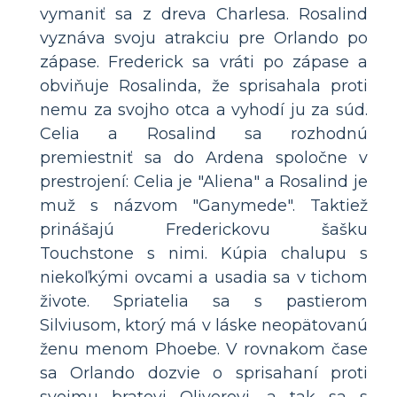
vymaniť sa z dreva Charlesa. Rosalind
vyznáva svoju atrakciu pre Orlando po
zápase. Frederick sa vráti po zápase a
obviňuje Rosalinda, že sprisahala proti
nemu za svojho otca a vyhodí ju za súd.
Celia a Rosalind sa rozhodnú
premiestniť sa do Ardena spoločne v
prestrojení: Celia je "Aliena" a Rosalind je
muž s názvom "Ganymede". Taktiež
prinášajú Frederickovu šašku
Touchstone s nimi. Kúpia chalupu s
niekoľkými ovcami a usadia sa v tichom
živote. Spriatelia sa s pastierom
Silviusom, ktorý má v láske neopätovanú
ženu menom Phoebe. V rovnakom čase
sa Orlando dozvie o sprisahaní proti
svojmu bratovi Oliverovi, a tak sa s