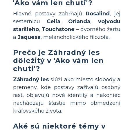
'Ako vám len chuti'?
Hlavné postavy zahŕňajú
Rosalind
, jej
sesternicu
Celia
,
Orlanda
,
vojvodu
staršieho
,
Touchstone
– dvorného žartu
a
Jaquesa
, melancholického filozofa.
Prečo je Záhradný les
dôležitý v 'Ako vám len
chuti'?
Záhradný les
slúži ako miesto slobody a
premeny, kde postavy zažívajú osobný
rast, objavujú nové identity a nakoniec
nachádzajú šťastie mimo obmedzení
kráľovského života.
Aké sú niektoré témy v