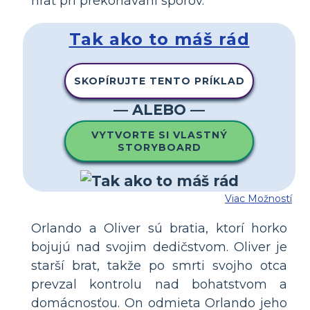
hrať pri prekonávaní sporov.
Tak ako to máš rád
SKOPÍRUJTE TENTO PRÍKLAD
— ALEBO —
VYTVORTE SI VLASTNÝ
STORYBOARD
Viac Možností
Orlando a Oliver sú bratia, ktorí horko
bojujú nad svojim dedičstvom. Oliver je
starší brat, takže po smrti svojho otca
prevzal kontrolu nad bohatstvom a
domácnosťou. On odmieta Orlando jeho