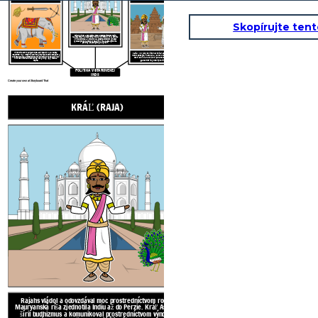
Skopírujte ten
Rajahs vládol a odovzdával moc prostredníctvom rodín.
Mauryanská ríša zjednotila Indiu až do Perzie. Kráľ Ashoka
šíril budhizmus a komunikoval prostredníctvom výnosov
vytesaných do kameňov v celej ríši. Ríša Gupta vytvorila
pokojný čas prezývaný „zlatý vek“.
Vládcovia ako Mauryan (322-187 pred n. L.) A Gupta
Zatiaľ čo vlády boli monarchie, rady sa skladali z
(320-550 n. L.) Impériá rozširovali svoje územia dobytím a
náboženských učencov a členov kráľovskej rodiny,
vojenskou silou. Domestikované indické slony sa používali
ktorí slúžili ako kráľovi poradcovia. Kráľovskí
v bitkách rovnako ako jazda, vozy, luky, šípy, meče a
guvernéri by vládli provinciám.
kopije.
POLITIKA V STAROVEKEJ
INDII
Create your own at Storyboard That
KRÁĽ (RAJA)
KRÁĽOVS
Rajahs vládol a odovzdával moc prostredníctvom rodín.
Mauryanská ríša zjednotila Indiu až do Perzie. Kráľ Ashoka
šíril budhizmus a komunikoval prostredníctvom výnosov