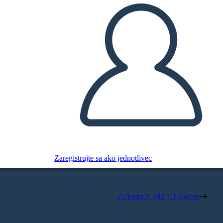
Zaregistrujte sa ako jednotlivec
Zobraziť Plán Lekcie