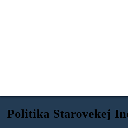
Politika Starovekej In
KRÁĽ (RAJA)
VOJENSKÁ
KRÁĽOVSKÁ RADA