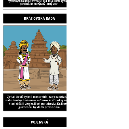
vytesaných do kameňov v celej ríši. Ríša Gupta vytvorila
pokojný čas prezývaný „zlatý vek“.
KRÁĽOVSKÁ RADA
Zatiaľ čo vlády boli monar
náboženských učencov a čl
ktorí slúžili ako kráľovi
guvernéri by vlád
POLITIKA V STAROVEKEJ
INDII
KRÁĽ (
Zatiaľ čo vlády boli monarchie, rady sa skladali z
náboženských učencov a členov kráľovskej rodiny,
ktorí slúžili ako kráľovi poradcovia. Kráľovskí
guvernéri by vládli provinciám.
VOJENSKÁ