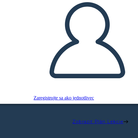
Zaregistrujte sa ako jednotlivec
Zobraziť Plán Lekcie