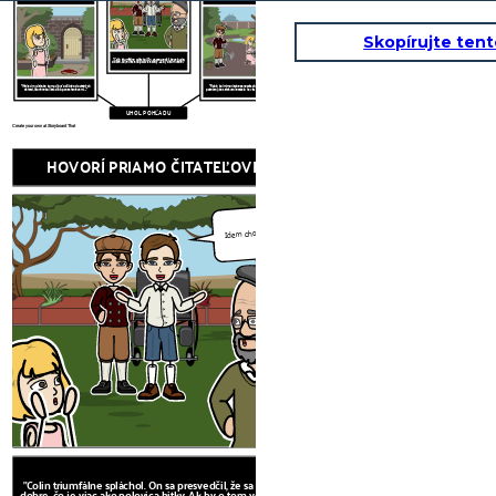
Skopírujte ten
"Colin triumfálne spláchol. On sa presvedčil, že sa bude
dobre, čo je viac ako polovica bitky. Ak by o tom vedel. "
"Mária si myslela, že to musí byť odlišné od ostatných
"Robin bol mimoriadne zaneprázdnený. Bol veľmi
záhrad, ktoré neboli tak dlho ponechané sami ..."
potešený, že zahrávanie začalo na vlastnom pozemku. "
UHOL POHĽADU
Create your own at Storyboard That
HOVORÍ PRIAMO ČITATEĽOVI
Idem chodiť!
POCITY 
"Colin triumfálne spláchol. On sa presvedčil, že sa bude
dobre, čo je viac ako polovica bitky. Ak by o tom vedel. "