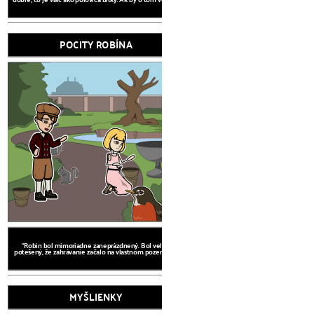
POCITY ROBÍNA
"Robin bol mimoriadne za
potešený, že zahrávanie zača
UHOL POHĽADU
HOVORÍ PRIAM
"Robin bol mimoriadne zaneprázdnený. Bol veľmi
potešený, že zahrávanie začalo na vlastnom pozemku. "
MYŠLIENKY