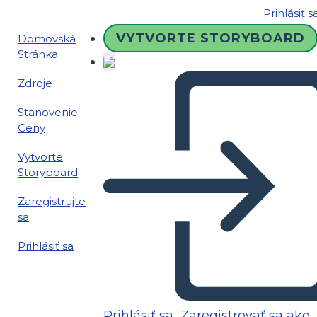
Prihlásiť s
VYTVORTE STORYBOARD
Domovská
Stránka
Zdroje
Stanovenie
Ceny
Vytvorte
Storyboard
Zaregistrujte
sa
Prihlásiť sa
Prihlásiť sa
Zaregistrovať sa ako