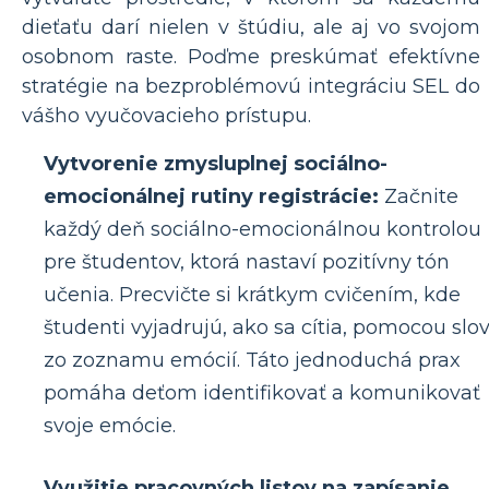
dieťaťu darí nielen v štúdiu, ale aj vo svojom
osobnom raste. Poďme preskúmať efektívne
stratégie na bezproblémovú integráciu SEL do
vášho vyučovacieho prístupu.
Vytvorenie zmysluplnej sociálno-
emocionálnej rutiny registrácie:
Začnite
každý deň sociálno-emocionálnou kontrolou
pre študentov, ktorá nastaví pozitívny tón
učenia. Precvičte si krátkym cvičením, kde
študenti vyjadrujú, ako sa cítia, pomocou slo
zo zoznamu emócií. Táto jednoduchá prax
pomáha deťom identifikovať a komunikovať
svoje emócie.
Využitie pracovných listov na zapísanie