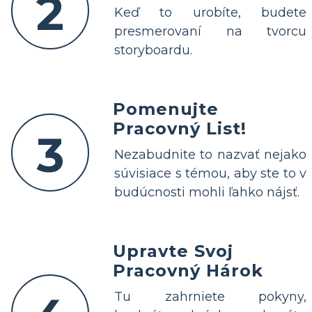
2
Keď to urobíte, budete
presmerovaní na tvorcu
storyboardu.
Pomenujte
Pracovný List!
3
Nezabudnite to nazvať nejako
súvisiace s témou, aby ste to v
budúcnosti mohli ľahko nájsť.
Upravte Svoj
Pracovný Hárok
Tu zahrniete pokyny,