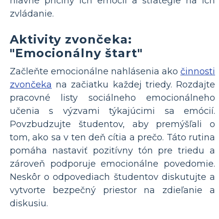
hlavné príčiny ich emócií a stratégie na ich
zvládanie.
Aktivity zvončeka:
"Emocionálny štart"
Začleňte emocionálne nahlásenia ako
činnosti
zvončeka
na začiatku každej triedy. Rozdajte
pracovné listy sociálneho emocionálneho
učenia s výzvami týkajúcimi sa emócií.
Povzbudzujte študentov, aby premýšľali o
tom, ako sa v ten deň cítia a prečo. Táto rutina
pomáha nastaviť pozitívny tón pre triedu a
zároveň podporuje emocionálne povedomie.
Neskôr o odpovediach študentov diskutujte a
vytvorte bezpečný priestor na zdieľanie a
diskusiu.