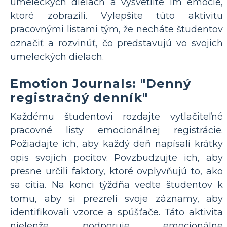
umeleckých dielach a vysvetlite im emócie,
ktoré zobrazili. Vylepšite túto aktivitu
pracovnými listami tým, že necháte študentov
označiť a rozvinúť, čo predstavujú vo svojich
umeleckých dielach.
Emotion Journals: "Denný
registračný denník"
Každému študentovi rozdajte vytlačiteľné
pracovné listy emocionálnej registrácie.
Požiadajte ich, aby každý deň napísali krátky
opis svojich pocitov. Povzbudzujte ich, aby
presne určili faktory, ktoré ovplyvňujú to, ako
sa cítia. Na konci týždňa veďte študentov k
tomu, aby si prezreli svoje záznamy, aby
identifikovali vzorce a spúšťače. Táto aktivita
nielenže podporuje emocionálne