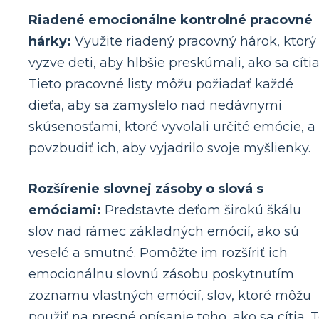
Riadené emocionálne kontrolné pracovné
hárky:
Využite riadený pracovný hárok, ktorý
vyzve deti, aby hlbšie preskúmali, ako sa cítia
Tieto pracovné listy môžu požiadať každé
dieťa, aby sa zamyslelo nad nedávnymi
skúsenosťami, ktoré vyvolali určité emócie, a
povzbudiť ich, aby vyjadrilo svoje myšlienky.
Rozšírenie slovnej zásoby o slová s
emóciami:
Predstavte deťom širokú škálu
slov nad rámec základných emócií, ako sú
veselé a smutné. Pomôžte im rozšíriť ich
emocionálnu slovnú zásobu poskytnutím
zoznamu vlastných emócií, slov, ktoré môžu
použiť na presné opísanie toho, ako sa cítia. 