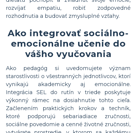
dieťaťu pochopiť a zvládnuť svoje emócie,
rozvíjať empatiu, robiť zodpovedné
rozhodnutia a budovať zmysluplné vzťahy.
Ako integrovať sociálno-
emocionálne učenie do
vášho vyučovania
Ako pedagóg si uvedomujete význam
starostlivosti o všestranných jednotlivcov, ktorí
vynikajú akademicky aj emocionálne.
Integrácia SEL do rutín v triede poskytuje
výkonný rámec na dosiahnutie tohto cieľa.
Začlenením praktických krokov a techník,
ktoré podporujú sebariadiace zručnosti,
sociálne povedomie a cenné životné zručnosti,
vytvárate prostredie, v ktorom sa každému