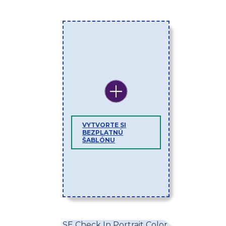
VYTVORTE SI
BEZPLATNÚ
ŠABLÓNU
SE Check In Portrait Color