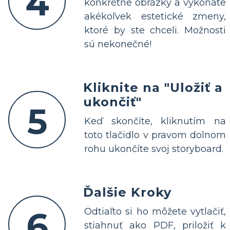
4
konkrétne obrázky a vykonáte
akékoľvek estetické zmeny,
ktoré by ste chceli. Možnosti
sú nekonečné!
Kliknite na "Uložiť a
ukončiť"
5
Keď skončíte, kliknutím na
toto tlačidlo v pravom dolnom
rohu ukončíte svoj storyboard.
Ďalšie Kroky
6
Odtiaľto si ho môžete vytlačiť,
stiahnuť ako PDF, priložiť k