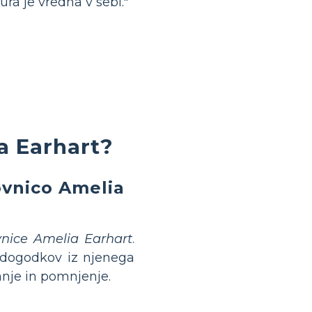
ura je vredna v sebi."
ia Earhart?
ovnico Amelia
vnice Amelia Earhart
.
 dogodkov iz njenega
anje in pomnjenje.