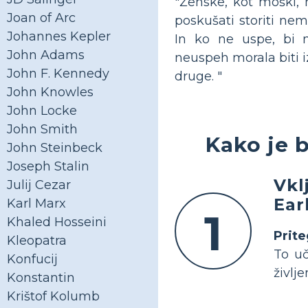
"Ženske, kot moški,
Joan of Arc
poskušati storiti ne
Johannes Kepler
In ko ne uspe, bi n
John Adams
neuspeh morala biti i
John F. Kennedy
druge. "
John Knowles
John Locke
John Smith
Kako je b
John Steinbeck
Joseph Stalin
Vkl
Julij Cezar
Ear
Karl Marx
1
Khaled Hosseini
Prit
Kleopatra
To u
Konfucij
življ
Konstantin
Krištof Kolumb