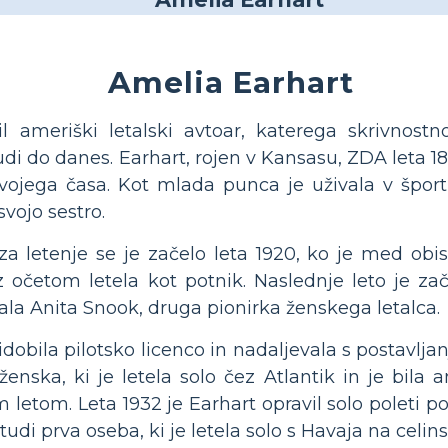
Amelia Earhart
l ameriški letalski avtoar, katerega skrivnostn
 ljudi do danes. Earhart, rojen v Kansasu, ZDA leta 18
svojega časa. Kot mlada punca je uživala v šport
vojo sestro.
a letenje se je začelo leta 1920, ko je med obi
z očetom letela kot potnik. Naslednje leto je zač
dala Anita Snook, druga pionirka ženskega letalca.
ridobila pilotsko licenco in nadaljevala s postavlja
ženska, ki je letela solo čez Atlantik in je bil
 letom. Leta 1932 je Earhart opravil solo poleti po
 tudi prva oseba, ki je letela solo s Havaja na celi