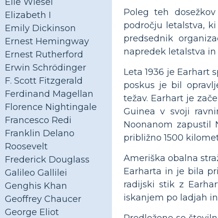
Elie Wiesel
Poleg teh dosežkov 
Elizabeth I
področju letalstva, k
Emily Dickinson
predsednik organizac
Ernest Hemingway
napredek letalstva in
Ernest Rutherford
Erwin Schrödinger
Leta 1936 je Earhart 
F. Scott Fitzgerald
poskus je bil opravl
Ferdinand Magellan
težav. Earhart je za
Florence Nightingale
Guinea v svoji ravni
Francesco Redi
Noonanom zapustil N
Franklin Delano
približno 1500 kilomet
Roosevelt
Ameriška obalna straž
Frederick Douglass
Earharta in je bila p
Galileo Gallilei
radijski stik z Earh
Genghis Khan
iskanjem po ladjah in 
Geoffrey Chaucer
George Eliot
Predložene so številn