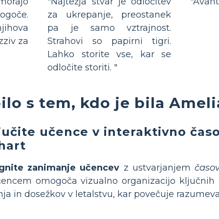
 morajo
"Najtežja stvar je odločitev
"Avant
mogoče.
za ukrepanje, preostanek
jihova
pa je samo vztrajnost.
zziv za
Strahovi so papirni tigri.
Lahko storite vse, kar se
odločite storiti. "
ilo s tem, kdo je bila Amel
jučite učence v interaktivno čas
hart
egnite zanimanje učencev
z ustvarjanjem
časo
čencem omogoča vizualno organizacijo ključnih
enja in dosežkov v letalstvu, kar povečuje razumev