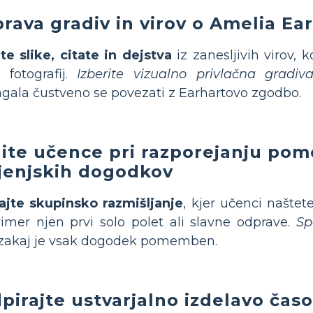
prava gradiv in virov o Amelia Ea
te slike, citate in dejstva
iz zanesljivih virov, 
i fotografij.
Izberite vizualno privlačna gradiv
ala čustveno se povezati z Earhartovo zgodbo.
ite učence pri razporejanju po
ljenjskih dogodkov
ajte skupinsko razmišljanje
, kjer učenci naštet
imer njen prvi solo polet ali slavne odprave.
Sp
 zakaj je vsak dogodek pomemben.
pirajte ustvarjalno izdelavo čas