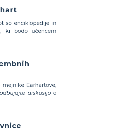
rhart
kot so enciklopedije in
a
, ki bodo učencem
membnih
e mejnike Earhartove,
odbujajte diskusijo
o
ovnice