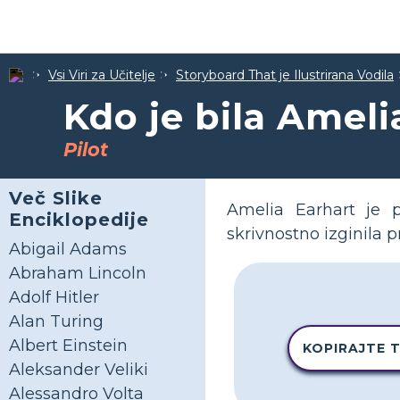
Vsi Viri za Učitelje
Storyboard That je Ilustrirana Vodila
Kdo je bila Ameli
Pilot
Več Slike
Amelia Earhart je pr
Enciklopedije
skrivnostno izginila 
Abigail Adams
Abraham Lincoln
Adolf Hitler
Alan Turing
Albert Einstein
KOPIRAJTE 
Aleksander Veliki
Alessandro Volta