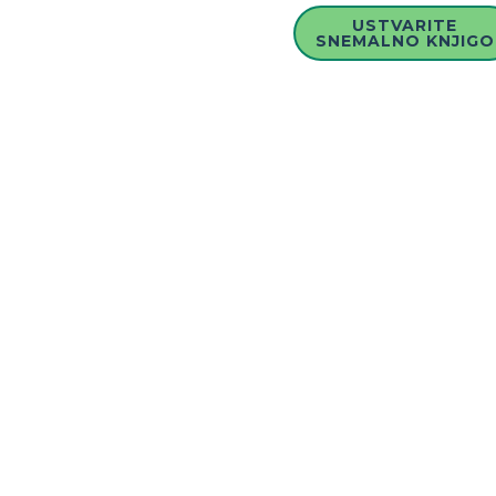
USTVARITE
SNEMALNO KNJIGO