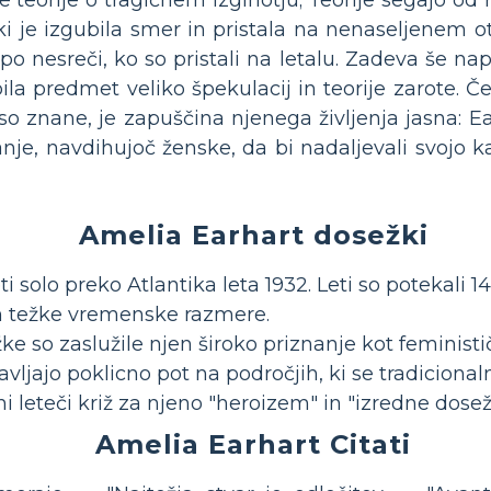
 ki je izgubila smer in pristala na nenaseljenem o
o nesreči, ko so pristali na letalu. Zadeva še napr
ila predmet veliko špekulacij in teorije zarote. Č
so znane, je zapuščina njenega življenja jasna: Ea
anje, navdihujoč ženske, da bi nadaljevali svojo ka
Amelia Earhart dosežki
ti solo preko Atlantika leta 1932. Leti so potekali 1
n težke vremenske razmere.
e so zaslužile njen široko priznanje kot feministi
vljajo poklicno pot na področjih, ki se tradicional
i leteči križ za njeno "heroizem" in "izredne dosež
Amelia Earhart Citati