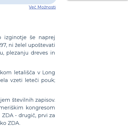
Več Možnosti
o izginotje še naprej
97, ni želel upoštevati
u, plezanju dreves in
skom letališča v Long
ela vzeti leteči pouk;
njem številnih zapisov.
a ameriškim kongresom
 ZDA - drugič, prvi za
nsko ZDA.