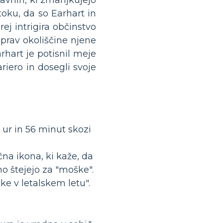
toku, da so Earhart in
ej intrigira občinstvo
eprav okoliščine njene
rhart je potisnil meje
riero in dosegli svoje
4 ur in 56 minut skozi
čna ikona, ki kaže, da
no štejejo za "moške".
ke v letalskem letu".