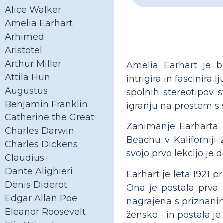
Alice Walker
Amelia Earhart
Arhimed
Aristotel
Arthur Miller
Amelia Earhart je bi
Attila Hun
intrigira in fascinira
Augustus
spolnih stereotipov 
Benjamin Franklin
igranju na prostem s s
Catherine the Great
Zanimanje Earharta z
Charles Darwin
Beachu v Kaliforniji 
Charles Dickens
svojo prvo lekcijo je 
Claudius
Dante Alighieri
Earhart je leta 1921 p
Denis Diderot
Ona je postala prva 
Edgar Allan Poe
nagrajena s priznanim
Eleanor Roosevelt
žensko - in postala je