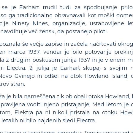
se je Earhart trudil tudi za spodbujanje pril
i so ga tradicionalno obravnavali kot moški dome
ije Ninety Nines, organizacije, ustanovljene l
 navdihuje več žensk, da postanejo piloti.
spoznala še večje zapise in začela načrtovati okrog
jen marca 1937, vendar je bilo potovanje prekin
čela z drugim poskusom junija 1937 in je v enem 
ni Electra. 2. julija je Earhart skupaj s svoji
ovo Gvinejo in odšel na otok Howland Island,
rov stran.
a je bila nameščena tik ob obali otoka Howland, k
ripravljena voditi njeno pristajanje. Med letom je 
artom, Elektra pa ni nikoli pristala na otoku Ho
letalih ni bilo najdenih sledi Electra.
e teorije o tragičnem izginotju; Teorije segajo od 