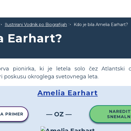
Ilustrirani Vodnik po Biografijah
Kdo je bila Amelia Earhart?
a Earhart?
va pionirka, ki je letela solo čez Atlantski o
pri poskusu okroglega svetovnega leta.
Amelia Earhart
NAREDIT
— OZ —
TA PRIMER
SNEMALN