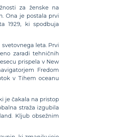
ožnosti za ženske na
n. Ona je postala prvi
eta 1929, ki spodbuja
 svetovnega leta. Prvi
jeno zaradi tehničnih
mesecu prispela v New
m navigatorjem Fredom
 otok v Tihem oceanu
i je čakala na pristop
obalna straža izgubila
wland. Kljub obsežnim
ravnin, ki zmanjkujejo