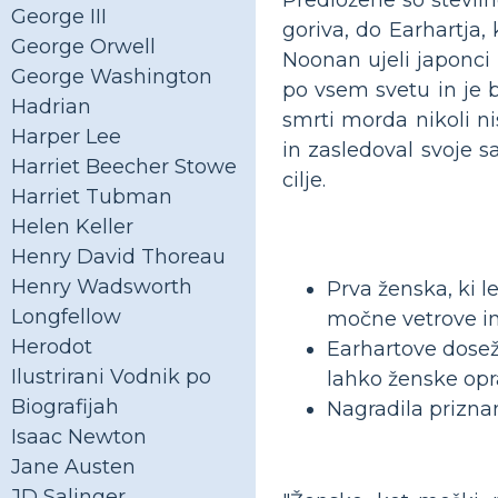
George III
goriva, do Earhartja,
George Orwell
Noonan ujeli japonci p
George Washington
po vsem svetu in je b
Hadrian
smrti morda nikoli ni
Harper Lee
in zasledoval svoje s
Harriet Beecher Stowe
cilje.
Harriet Tubman
Helen Keller
Henry David Thoreau
Henry Wadsworth
Prva ženska, ki le
Longfellow
močne vetrove i
Herodot
Earhartove dosežk
Ilustrirani Vodnik po
lahko ženske opra
Biografijah
Nagradila priznan
Isaac Newton
Jane Austen
JD Salinger