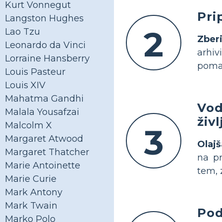
Kurt Vonnegut
Pri
Langston Hughes
2
Lao Tzu
Zberi
Leonardo da Vinci
arhiv
Lorraine Hansberry
pomag
Louis Pasteur
Louis XIV
Mahatma Gandhi
Vod
Malala Yousafzai
živ
Malcolm X
3
Margaret Atwood
Olajš
Margaret Thatcher
na pr
Marie Antoinette
tem,
Marie Curie
Mark Antony
Mark Twain
Pod
Marko Polo