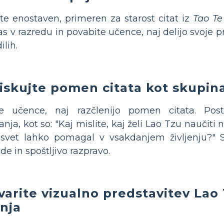
ite enostaven, primeren za starost citat iz
Tao Te
as v razredu in povabite učence, naj delijo svoje p
ilih.
iskujte pomen citata kot skupin
te učence, naj razčlenijo pomen citata. Post
anja, kot so: "Kaj mislite, kaj želi Lao Tzu naučiti
svet lahko pomagal v vsakdanjem življenju?" S
de in spoštljivo razpravo.
varite vizualno predstavitev Lao
nja