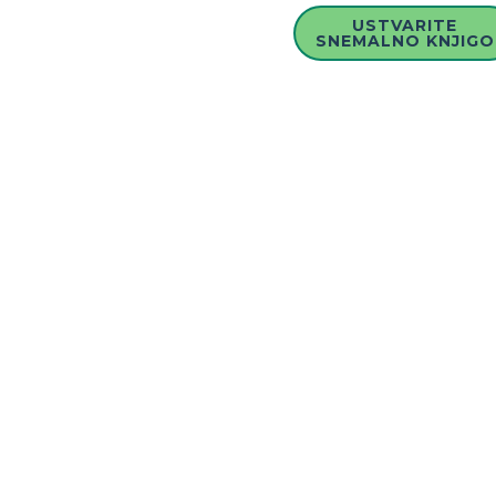
USTVARITE
SNEMALNO KNJIGO