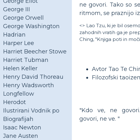
George Eliot
ne govori. Tako so se
George III
ritmom, se praznijo iz
George Orwell
<> Lao Tzu, ki je bil osem
George Washington
zahodnih vratih ga je prep
Hadrian
Ching, "Knjiga poti in moči
Harper Lee
Harriet Beecher Stowe
Harriet Tubman
Helen Keller
Avtor Tao Te Chi
Henry David Thoreau
Filozofski taoize
Henry Wadsworth
Longfellow
Herodot
"Kdo ve, ne govori
Ilustrirani Vodnik po
govori, ne ve. "
Biografijah
Isaac Newton
Jane Austen