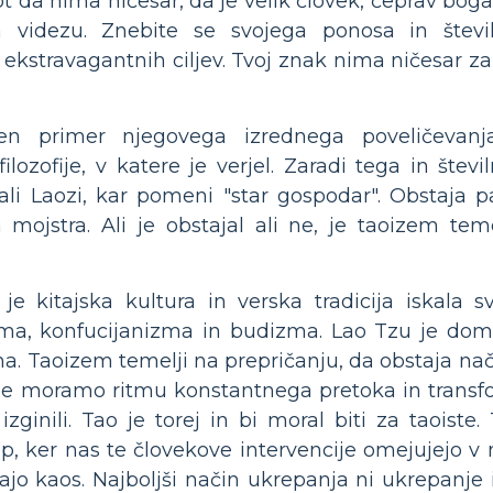
ot da nima ničesar, da je velik človek, čeprav boga
n videzu. Znebite se svojega ponosa in števi
 ekstravagantnih ciljev. Tvoj znak nima ničesar za
čen primer njegovega izrednega poveličevan
ilozofije, v katere je verjel. Zaradi tega in števi
ali Laozi, kar pomeni "star gospodar". Obstaja p
mojstra. Ali je obstajal ali ne, je taoizem teme
e kitajska kultura in verska tradicija iskala s
izma, konfucijanizma in budizma. Lao Tzu je do
. Taoizem temelji na prepričanju, da obstaja nači
i se moramo ritmu konstantnega pretoka in transf
ginili. Tao je torej in bi moral biti za taoiste
p, ker nas te človekove intervencije omejujejo v
ajo kaos. Najboljši način ukrepanja ni ukrepanje i