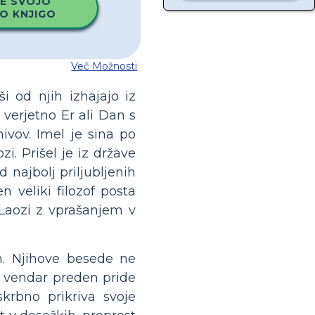
E SVOJO
O KNJIGO
Več Možnosti
i od njih izhajajo iz
 verjetno Er ali Dan s
ivov. Imel je sina po
i. Prišel je iz države
 najbolj priljubljenih
n veliki filozof posta
Laozi z vprašanjem v
ah. Njihove besede ne
; vendar preden pride
skrbno prikriva svoje