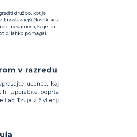
graditi družbo, kot je
 Enostavnejši človek, ki iz
manj nevarnosti, ko je na
kot bi lahko pomagal.
orom v razredu
prašajte učence, kaj
cih. Uporabite odprta
 Lao Tzuja z življenji
uja