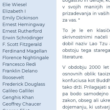
bogastvo in deluje, k
Elie Wiesel
v svojih manirjih i
Elizabeth I
prizadevanja in vaših
Emily Dickinson
za vas. "
Ernest Hemingway
To je le en klasi
Ernest Rutherford
skrivnostnimi načeli f
Erwin Schrödinger
dobil naziv Lao Tzu 
F. Scott Fitzgerald
obstoju tega starega 
Ferdinand Magellan
literature.
Florence Nightingale
Francesco Redi
V obdobju 2000 let j
Franklin Delano
osnovnih oblik: tao
Roosevelt
konfuciusa kot Buddha
Frederick Douglass
tako drži. Prilagajat
Galileo Gallilei
pa bodo samodejno iz
Genghis Khan
zakon, obseg ali ukre
Geoffrey Chaucer
dojemanju, ki ustvarj