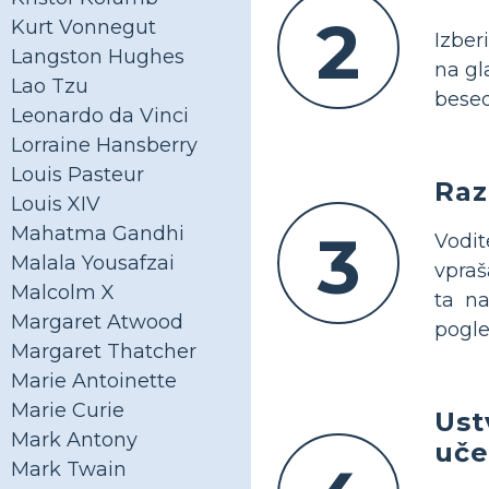
2
Kurt Vonnegut
Izber
Langston Hughes
na gl
Lao Tzu
besed
Leonardo da Vinci
Lorraine Hansberry
Louis Pasteur
Raz
Louis XIV
Mahatma Gandhi
3
Vodi
Malala Yousafzai
vpraš
Malcolm X
ta na
Margaret Atwood
pogle
Margaret Thatcher
Marie Antoinette
Marie Curie
Ust
Mark Antony
uče
Mark Twain