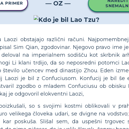
NAREDIT
— OZ —
TA PRIMER
SNEMALN
 Laozi obstajajo različni računi. Najpomembnejš
napisal Sim Qian, zgodovinar. Njegovo pravo ime je
e deloval na imperialnem sodišču kot skrbnik arh
i Li klani trdijo, da so neposredni potomci Laoz
ko število učencev med dinastijo Zhou. Eden izmed
j Laozi je bil z Confuciusom. Konfucij je bil še e
ustvaril zgodbo o mladem Confuciusu ob obisku 
aj je odgovoril elokventni Laozi,
e poizkušali, so s svojimi kostmi oblikovali v pr
 uro velikega človeka udari, se dvigne na vodstvo
, kar poskuša. Slišal sem, da uspešni trgovec 