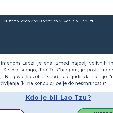
Ilustrirani Vodnik po Biografijah
Kdo je bil Lao Tzu?
imenom Laozi, je ena izmed najbolj vplivnih in 
m. S svojo knjigo, Tao Te Chingom, je postal nepr
). Njegova filozofija spodbuja ljudi, da sledijo 
ivljenja (ki na koncu pripelje do nesmrtnosti)".
Kdo je bil Lao Tzu?