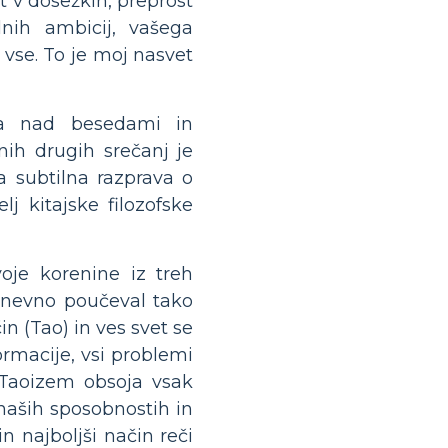
t v dosežkih, preprost
lnih ambicij, vašega
 vse. To je moj nasvet
ja nad besedami in
lnih drugih srečanj je
a subtilna razprava o
lj kitajske filozofske
voje korenine iz treh
mnevno poučeval tako
n (Tao) in ves svet se
ormacije, vsi problemi
. Taoizem obsoja vsak
 naših sposobnostih in
n najboljši način reči