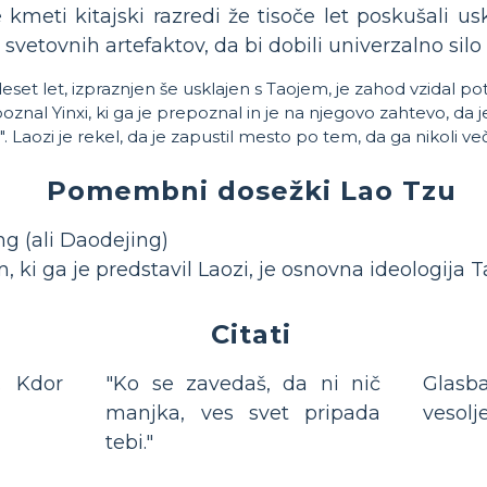
 kmeti kitajski razredi že tisoče let poskušali us
 svetovnih artefaktov, da bi dobili univerzalno silo
deset let, izpraznjen še usklajen s Taojem, je zahod vzidal po
oznal Yinxi, ki ga je prepoznal in je na njegovo zahtevo, da j
". Laozi je rekel, da je zapustil mesto po tem, da ga nikoli več 
Pomembni dosežki Lao Tzu
ng (ali Daodejing)
m, ki ga je predstavil Laozi, je osnovna ideologija 
Citati
. Kdor
"Ko se zavedaš, da ni nič
Glasb
manjka, ves svet pripada
vesolje
tebi."