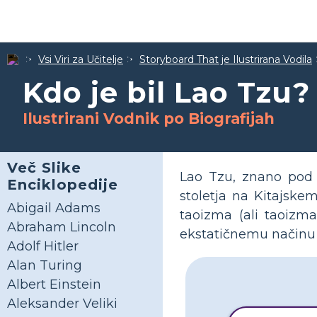
Vsi Viri za Učitelje
Storyboard That je Ilustrirana Vodila
Kdo je bil Lao Tzu?
Ilustrirani Vodnik po Biografijah
Več Slike
Lao Tzu, znano pod 
Enciklopedije
stoletja na Kitajske
Abigail Adams
taoizma (ali taoizma
Abraham Lincoln
ekstatičnemu načinu ž
Adolf Hitler
Alan Turing
Albert Einstein
Aleksander Veliki