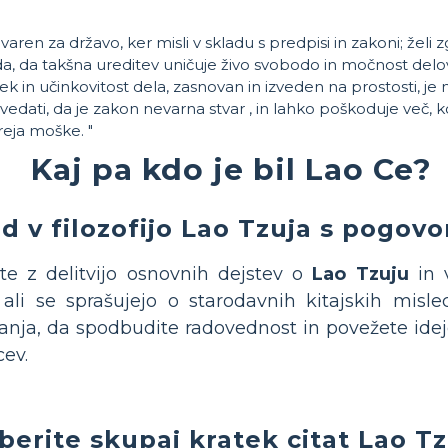
varen za državo, ker misli v skladu s predpisi in zakoni; želi z
a, da takšna ureditev uničuje živo svobodo in močnost delov.
ek in učinkovitost dela, zasnovan in izveden na prostosti, je 
ovedati, da je zakon nevarna stvar , in lahko poškoduje več, 
eja moške. "
Kaj pa kdo je bil Lao Ce?
d v filozofijo Lao Tzuja s pogov
te z delitvijo osnovnih dejstev o
Lao Tzuju
in v
ali se sprašujejo o starodavnih kitajskih misle
anja, da spodbudite radovednost in povežete ideje
ev.
berite skupaj kratek citat Lao Tz