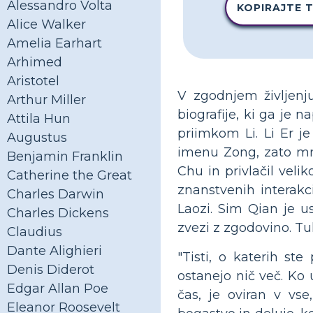
Alessandro Volta
KOPIRAJTE 
Alice Walker
Amelia Earhart
Arhimed
Aristotel
V zgodnjem življenju
Arthur Miller
biografije, ki ga je 
Attila Hun
priimkom Li. Li Er j
Augustus
imenu Zong, zato mnog
Benjamin Franklin
Chu in privlačil veli
Catherine the Great
znanstvenih interakci
Charles Darwin
Laozi. Sim Qian je 
Charles Dickens
zvezi z zgodovino. Tuk
Claudius
Dante Alighieri
"Tisti, o katerih st
Denis Diderot
ostanejo nič več. Ko
Edgar Allan Poe
čas, je oviran v vse
Eleanor Roosevelt