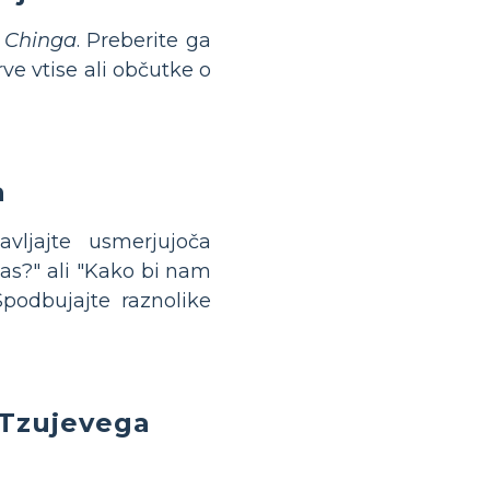
 Chinga
. Preberite ga
rve vtise ali občutke o
a
avljajte usmerjujoča
 nas?" ali "Kako bi nam
podbujajte raznolike
 Tzujevega