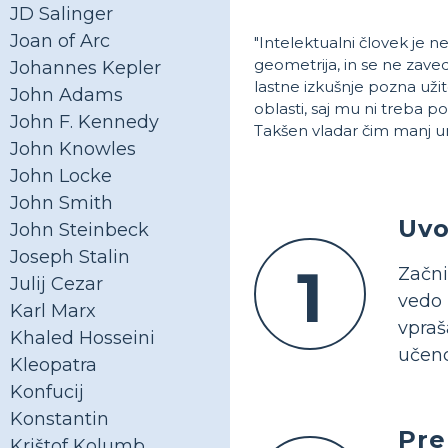
JD Salinger
Joan of Arc
"Intelektualni človek je ne
geometrija, in se ne zaved
Johannes Kepler
lastne izkušnje pozna užit
John Adams
oblasti, saj mu ni treba p
John F. Kennedy
Takšen vladar čim manj ur
John Knowles
John Locke
John Smith
Uvo
John Steinbeck
Joseph Stalin
1
Začni
Julij Cezar
vedo 
Karl Marx
vpraš
Khaled Hosseini
učenc
Kleopatra
Konfucij
Konstantin
Pre
Krištof Kolumb