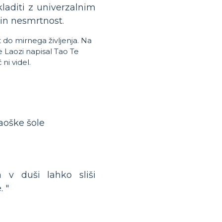
kladiti z univerzalnim
 in nesmrtnost.
t do mirnega življenja. Na
e Laozi napisal Tao Te
ni videl.
Taoške šole
a v duši lahko sliši
. "