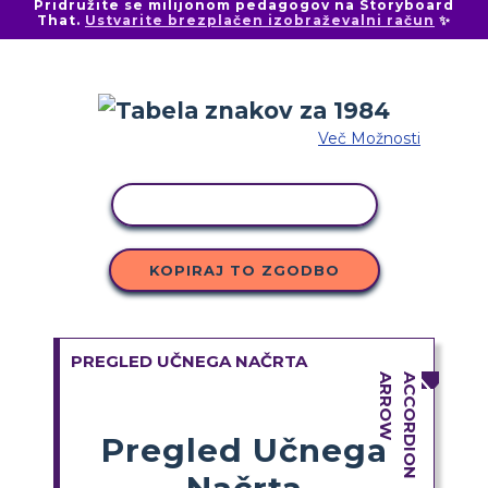
Pridružite se milijonom pedagogov na Storyboard
That.
Ustvarite brezplačen izobraževalni račun
✨
Več Možnosti
KOPIRAJ DEJAVNOST
KOPIRAJ TO ZGODBO
PREGLED UČNEGA NAČRTA
Pregled Učnega
Načrta