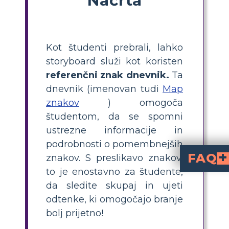
Kot študenti prebrali, lahko
storyboard služi kot koristen
referenčni znak dnevnik.
Ta
dnevnik (imenovan tudi
Map
znakov
) omogoča
študentom, da se spomni
ustrezne informacije in
podrobnosti o pomembnejših
FAQ
znakov. S preslikavo znakov,
to je enostavno za študente,
Kaj je karta karta za 
je vizualni organizator, ki pomaga učencem slediti fizičnim lastnostim, notranjim značilnostim in ključnim citatom gla
identificirajte glavne like, izberite slike ali simbole, ki ji
Kakšne lastnosti lika
fizične lastnosti (npr. starost in zdravje), njegove notran
Zakaj je uporaba k
pomagajo srednješolcem organizirati ključne podrobnosti, razumeti
Kakšni so hitri na
Spodbujajte učence, naj uporabljajo neposredne citate, izberejo značilne lastnosti in pomenljive vizualne elemente za vsakega lika. Spomnite jih, naj razmišljajo o tem, kako dejanji vsakega lika odražata njihove lastnosti in vlogo v zgodbi, za bolj poglobljen zemljevid.
da sledite skupaj in ujeti
odtenke, ki omogočajo branje
bolj prijetno!