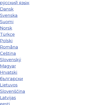
ру́сский язы́к
Dansk
Svenska
Suomi
Norsk
Türkçe
Polski
Româna
Ceština
Slovenský
Magyar
Hrvatski
български
Lietuvos
Slovenščina
Latvijas
eesti