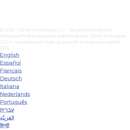
© 2026 - Clever Prototypes, LLC - Vse pravice pridržane.
StoryboardThat je blagovna znamka družbe
Clever Prototypes ,
LLC
in registrirana pri Uradu za patente in blagovne znamke
ZDA
English
Español
Français
Deutsch
Italiana
Nederlands
Português
עברית
العَرَبِيَّة
हिन्दी