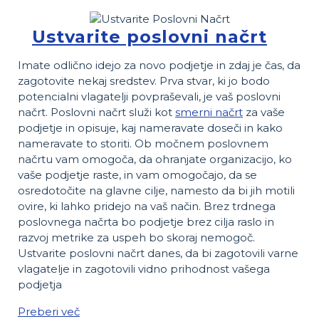
Ustvarite poslovni načrt
Imate odlično idejo za novo podjetje in zdaj je čas, da
zagotovite nekaj sredstev. Prva stvar, ki jo bodo
potencialni vlagatelji povpraševali, je vaš poslovni
načrt. Poslovni načrt služi kot
smerni načrt
za vaše
podjetje in opisuje, kaj nameravate doseči in kako
nameravate to storiti. Ob močnem poslovnem
načrtu vam omogoča, da ohranjate organizacijo, ko
vaše podjetje raste, in vam omogočajo, da se
osredotočite na glavne cilje, namesto da bi jih motili
ovire, ki lahko pridejo na vaš način. Brez trdnega
poslovnega načrta bo podjetje brez cilja raslo in
razvoj metrike za uspeh bo skoraj nemogoč.
Ustvarite poslovni načrt danes, da bi zagotovili varne
vlagatelje in zagotovili vidno prihodnost vašega
podjetja
Preberi več