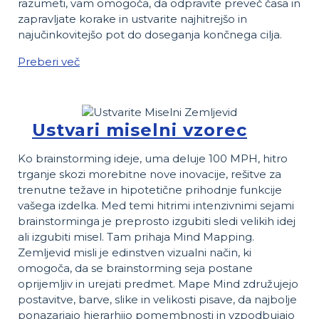
razumeti, vam omogoča, da odpravite preveč časa in
zapravljate korake in ustvarite najhitrejšo in
najučinkovitejšo pot do doseganja končnega cilja.
Preberi več
Ustvari miselni vzorec
Ko brainstorming ideje, uma deluje 100 MPH, hitro
trganje skozi morebitne nove inovacije, rešitve za
trenutne težave in hipotetične prihodnje funkcije
vašega izdelka. Med temi hitrimi intenzivnimi sejami
brainstorminga je preprosto izgubiti sledi velikih idej
ali izgubiti misel. Tam prihaja Mind Mapping.
Zemljevid misli je edinstven vizualni način, ki
omogoča, da se brainstorming seja postane
oprijemljiv in urejati predmet. Mape Mind združujejo
postavitve, barve, slike in velikosti pisave, da najbolje
ponazarjajo hierarhijo pomembnosti in vzpodbujajo