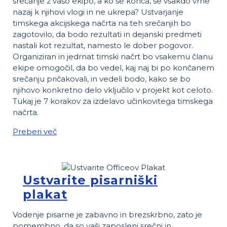
srečanje z vašo ekipo, a ko se konča, se vsakdo vrne
nazaj k njihovi vlogi in ne ukrepa? Ustvarjanje
timskega akcijskega načrta na teh srečanjih bo
zagotovilo, da bodo rezultati in dejanski predmeti
nastali kot rezultat, namesto le dober pogovor.
Organiziran in jedrnat timski načrt bo vsakemu članu
ekipe omogočil, da bo vedel, kaj naj bi po končanem
srečanju pričakovali, in vedeli bodo, kako se bo
njihovo konkretno delo vključilo v projekt kot celoto.
Tukaj je 7 korakov za izdelavo učinkovitega timskega
načrta.
Preberi več
Ustvarite pisarniški
plakat
Vodenje pisarne je zabavno in brezskrbno, zato je
pomembno, da so vaši zaposleni srečni in