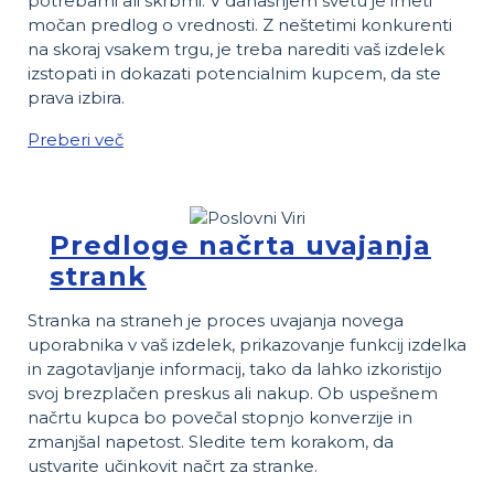
potrebami ali skrbmi. V današnjem svetu je imeti
močan predlog o vrednosti. Z neštetimi konkurenti
na skoraj vsakem trgu, je treba narediti vaš izdelek
izstopati in dokazati potencialnim kupcem, da ste
prava izbira.
Preberi več
Predloge načrta uvajanja
strank
Stranka na straneh je proces uvajanja novega
uporabnika v vaš izdelek, prikazovanje funkcij izdelka
in zagotavljanje informacij, tako da lahko izkoristijo
svoj brezplačen preskus ali nakup. Ob uspešnem
načrtu kupca bo povečal stopnjo konverzije in
zmanjšal napetost. Sledite tem korakom, da
ustvarite učinkovit načrt za stranke.