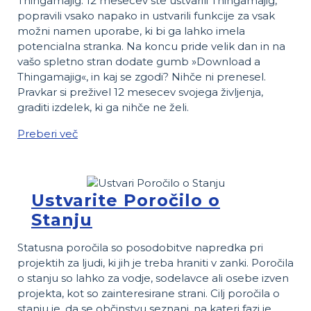
Thingamajig. 12 mesecev ste ustvarili Thingamajig,
popravili vsako napako in ustvarili funkcije za vsak
možni namen uporabe, ki bi ga lahko imela
potencialna stranka. Na koncu pride velik dan in na
vašo spletno stran dodate gumb »Download a
Thingamajig«, in kaj se zgodi? Nihče ni prenesel.
Pravkar si preživel 12 mesecev svojega življenja,
graditi izdelek, ki ga nihče ne želi.
Preberi več
Ustvarite Poročilo o
Stanju
Statusna poročila so posodobitve napredka pri
projektih za ljudi, ki jih je treba hraniti v zanki. Poročila
o stanju so lahko za vodje, sodelavce ali osebe izven
projekta, kot so zainteresirane strani. Cilj poročila o
stanju je, da se občinstvu seznani, na kateri fazi je