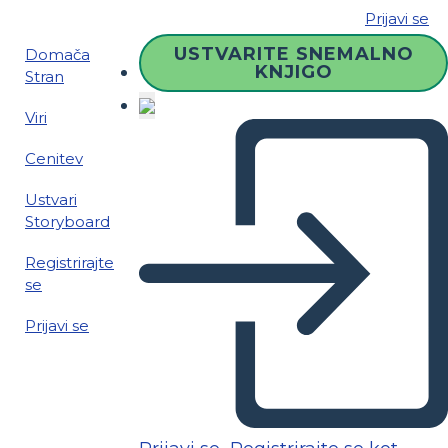
Prijavi se
USTVARITE SNEMALNO
Domača
KNJIGO
Stran
Viri
Cenitev
Ustvari
Storyboard
Registrirajte
se
Prijavi se