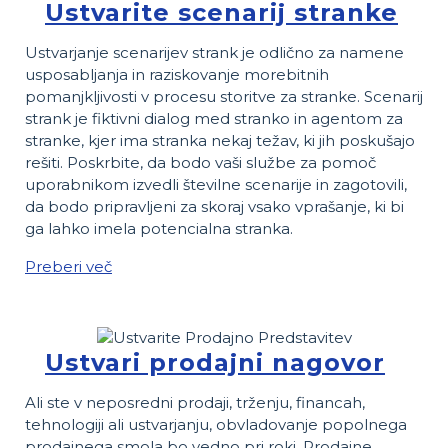
Ustvarite scenarij stranke
Ustvarjanje scenarijev strank je odlično za namene
usposabljanja in raziskovanje morebitnih
pomanjkljivosti v procesu storitve za stranke. Scenarij
strank je fiktivni dialog med stranko in agentom za
stranke, kjer ima stranka nekaj težav, ki jih poskušajo
rešiti. Poskrbite, da bodo vaši službe za pomoč
uporabnikom izvedli številne scenarije in zagotovili,
da bodo pripravljeni za skoraj vsako vprašanje, ki bi
ga lahko imela potencialna stranka.
Preberi več
Ustvari prodajni nagovor
Ali ste v neposredni prodaji, trženju, financah,
tehnologiji ali ustvarjanju, obvladovanje popolnega
prodajnega smola bo vedno pri roki. Prodajne