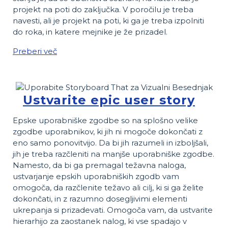
projekt na poti do zaključka. V poročilu je treba
navesti, ali je projekt na poti, ki ga je treba izpolniti
do roka, in katere mejnike je že prizadel.
Preberi več
Ustvarite epic user story
Epske uporabniške zgodbe so na splošno velike
zgodbe uporabnikov, ki jih ni mogoče dokončati z
eno samo ponovitvijo. Da bi jih razumeli in izboljšali,
jih je treba razčleniti na manjše uporabniške zgodbe.
Namesto, da bi ga premagal težavna naloga,
ustvarjanje epskih uporabniških zgodb vam
omogoča, da razčlenite težavo ali cilj, ki si ga želite
dokončati, in z razumno dosegljivimi elementi
ukrepanja si prizadevati. Omogoča vam, da ustvarite
hierarhijo za zaostanek nalog, ki vse spadajo v