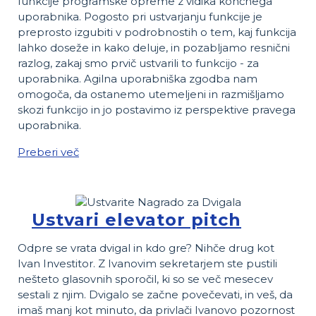
funkcije programske opreme z vidika končnega
uporabnika. Pogosto pri ustvarjanju funkcije je
preprosto izgubiti v podrobnostih o tem, kaj funkcija
lahko doseže in kako deluje, in pozabljamo resnični
razlog, zakaj smo prvič ustvarili to funkcijo - za
uporabnika. Agilna uporabniška zgodba nam
omogoča, da ostanemo utemeljeni in razmišljamo
skozi funkcijo in jo postavimo iz perspektive pravega
uporabnika.
Preberi več
Ustvari elevator pitch
Odpre se vrata dvigal in kdo gre? Nihče drug kot
Ivan Investitor. Z Ivanovim sekretarjem ste pustili
nešteto glasovnih sporočil, ki so se več mesecev
sestali z njim. Dvigalo se začne povečevati, in veš, da
imaš manj kot minuto, da privlači Ivanovo pozornost