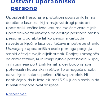
Ustvari uporabniško
persono
Uporabnik Persona je prototipni uporabnik, ki ima
določene lastnosti, ki jih imajo vsi drugi podobni
uporabniki. Večina izdelkov ima različne vrste ciljnih
uporabnikov, za vsakega pa obstaja poseben osebni
persona. Uporabite lahko persona karto, da
navedete ključne lastnosti, težave in potrebe strank.
Ustvarjanje uporabniških oseb pomaga podjetju
stopiti v čevlje svojih ciljnih strank. Podjetju omogoča,
da doživi težave, ki jih imajo njihovi potencialni kupci,
in jih usmerja po tržnih kanalih, kjer bodo njihovi
potencialni kupci iskali rešitve. To omogoča družbi,
da ve, kje in kako uspešno tržiti svoj izdelek. Ni
neobičajno, da bi izdelek imel 3-5 ključnih oseb in da
bi vsak drugodeloval drugače.
Preberi več