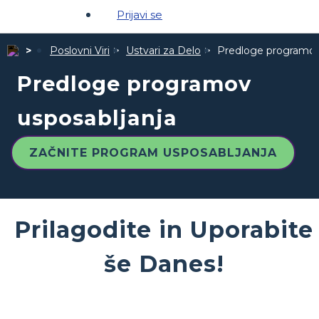
Prijavi se
Poslovni Viri
Ustvari za Delo
Predloge programov
Predloge programov
usposabljanja
ZAČNITE PROGRAM USPOSABLJANJA
Prilagodite in Uporabite
še Danes!