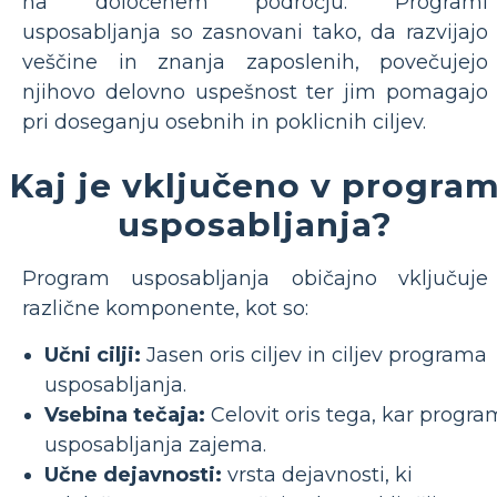
na določenem področju. Programi
usposabljanja so zasnovani tako, da razvijajo
veščine in znanja zaposlenih, povečujejo
njihovo delovno uspešnost ter jim pomagajo
pri doseganju osebnih in poklicnih ciljev.
Kaj je vključeno v progra
usposabljanja?
Program usposabljanja običajno vključuje
različne komponente, kot so:
Učni cilji:
Jasen oris ciljev in ciljev programa
usposabljanja.
Vsebina tečaja:
Celovit oris tega, kar progra
usposabljanja zajema.
Učne dejavnosti:
vrsta dejavnosti, ki