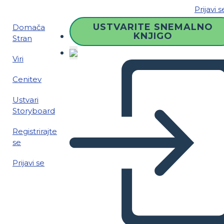
Prijavi s
USTVARITE SNEMALNO
Domača
KNJIGO
Stran
Viri
Cenitev
Ustvari
Storyboard
Registrirajte
se
Prijavi se