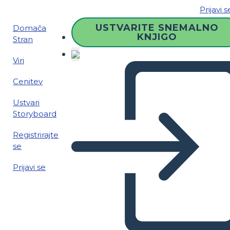
Prijavi s
USTVARITE SNEMALNO
Domača
KNJIGO
Stran
Viri
Cenitev
Ustvari
Storyboard
Registrirajte
se
Prijavi se