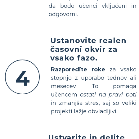
da bodo učenci vključeni in
odgovorni.
Ustanovite realen
časovni okvir za
vsako fazo.
4
Razporedite roke
za vsako
stopnjo z uporabo tednov ali
mesecev. To pomaga
učencem
ostati na pravi poti
in zmanjša stres, saj so veliki
projekti lažje obvladljivi.
Ustvarite in delite