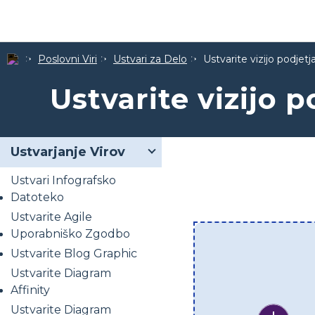
Poslovni Viri
Ustvari za Delo
Ustvarite vizijo podjetj
Ustvarite vizijo p
Ustvarjanje Virov
Ustvari Infografsko
Datoteko
Ustvarite Agile
Uporabniško Zgodbo
Ustvarite Blog Graphic
Ustvarite Diagram
Affinity
Ustvarite Diagram