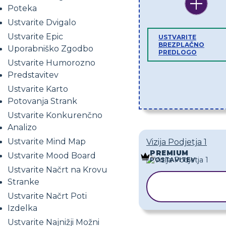
Poteka
Ustvarite Dvigalo
Ustvarite Epic
USTVARITE
BREZPLAČNO
Uporabniško Zgodbo
PREDLOGO
Ustvarite Humorozno
Predstavitev
Ustvarite Karto
Potovanja Strank
Ustvarite Konkurenčno
Analizo
Ustvarite Mind Map
Vizija Podjetja 1
PREMIUM
Ustvarite Mood Board
POSTAVITEV
Ustvarite Načrt na Krovu
Stranke
KOPIRAJ
PREDLOGO
Ustvarite Načrt Poti
Izdelka
Ustvarite Najnižji Možni