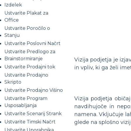
Izdelek
Ustvarite Plakat za
Office
Ustvarite Poročilo o
Stanju
Ustvarite Poslovni Načrt
Ustvarite Predlogo za
Brainstormiranje
Vizija podjetja je izja
Ustvarite Prodajni tok
in vpliv, ki ga želi im
Ustvarite Prodajno
Skripto
Ustvarite Prodajno Višino
Vizija podjetja običa
Ustvarite Program
Usposabljanja
navdihujoče in nepo
Ustvarite Scenarij Strank
namena. Vključuje lah
Ustvarite Timski Načrt
glede na splošno vizij
Ustvarite Uporabnika