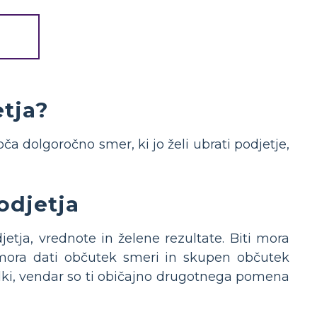
etja?
loča dolgoročno smer, ki jo želi ubrati podjetje,
odjetja
jetja, vrednote in želene rezultate. Biti mora
mora dati občutek smeri in skupen občutek
hodki, vendar so ti običajno drugotnega pomena