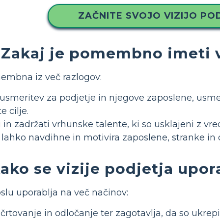
ZAČNITE SVOJO VIZIJO PO
Zakaj je pomembno imeti v
membna iz več razlogov:
usmeritev za podjetje in njegove zaposlene, usmerj
e cilje.
 in zadržati vrhunske talente, ki so usklajeni z 
ja lahko navdihne in motivira zaposlene, stranke in
ako se vizije podjetja upor
oslu uporablja na več načinov:
črtovanje in odločanje ter zagotavlja, da so ukrepi 