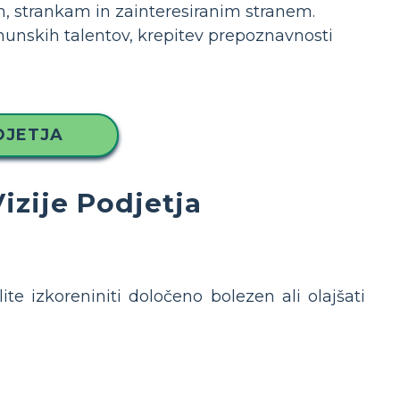
, strankam in zainteresiranim stranem.
rhunskih talentov, krepitev prepoznavnosti
DJETJA
izije Podjetja
želite izkoreniniti določeno bolezen ali olajšati