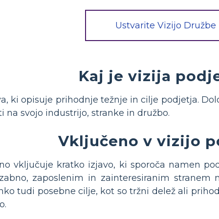
Ustvarite Vizijo Družbe
Kaj je vizija podj
va, ki opisuje prihodnje težnje in cilje podjetja. Do
eti na svojo industrijo, stranke in družbo.
Vključeno v vizijo p
jno vključuje kratko izjavo, ki sporoča namen pod
zabno, zaposlenim in zainteresiranim stranem 
ko tudi posebne cilje, kot so tržni delež ali pri
o.