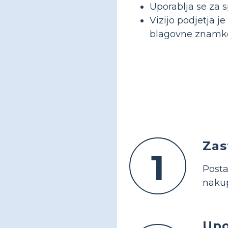
Uporablja se za 
Vizijo podjetja j
blagovne znamke 
Zast
1
Posta
nakup
Upo