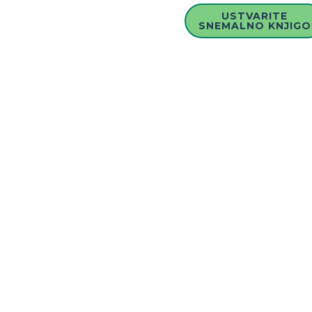
USTVARITE
SNEMALNO KNJIGO