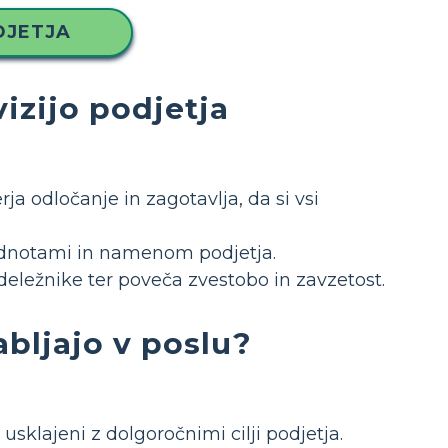
DJETJA
izijo podjetja
a odločanje in zagotavlja, da si vsi
vrednotami in namenom podjetja.
 deležnike ter poveča zvestobo in zavzetost.
abljajo v poslu?
usklajeni z dolgoročnimi cilji podjetja.