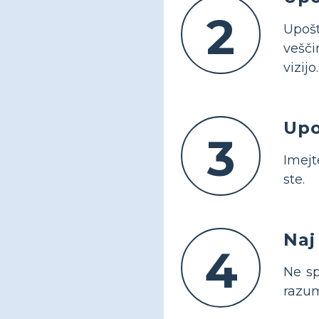
2
Upošt
vešči
vizijo.
Upo
3
Imejt
ste.
Naj
4
Ne sp
razum