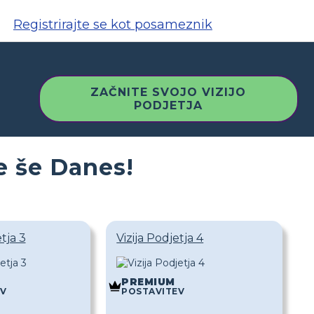
Registrirajte se kot posameznik
ZAČNITE SVOJO VIZIJO
PODJETJA
e še Danes!
etja 3
Vizija Podjetja 4
PREMIUM
EV
POSTAVITEV