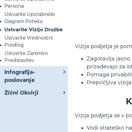
Persona
Ustvarite Uporabniški
Diagram Poteka
Ustvarite Vizijo Družbe
Ustvarite Vrednostni
Predlog
Vizija podjetja je po
Ustvarite Zanimivo
Zagotavlja jasno 
Predstavitev
prizadevajo za ist
Infografija-
Pomaga privabiti
poslovanje
Prepričljiva vizi
Žični Okvirji
K
Vizija podjetja se v p
Vodi strateško na