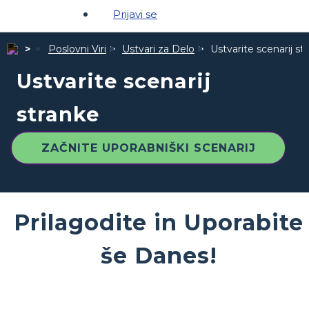
Prijavi se
Poslovni Viri
Ustvari za Delo
Ustvarite scenarij st
Ustvarite scenarij
stranke
ZAČNITE UPORABNIŠKI SCENARIJ
Prilagodite in Uporabite
še Danes!