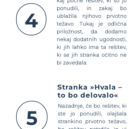
kaj počne rešitev, ki so jo
ponudili, in zakaj bo
4
ublažila njihovo prvotno
težavo. Tukaj je odlična
priložnost, da dodamo
nekaj dodatnih ugodnosti,
ki jih lahko ima ta rešitev,
ki se jih stranka očitno ne
bi zavedala.
Stranka »Hvala –
to bo delovalo«
Nazadnje, če bo rešitev, ki
5
ste jo ponudili, olajšala
strankino prvotno težavo,