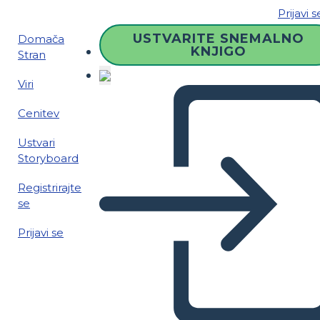
Prijavi s
USTVARITE SNEMALNO
Domača
KNJIGO
Stran
Viri
Cenitev
Ustvari
Storyboard
Registrirajte
se
Prijavi se