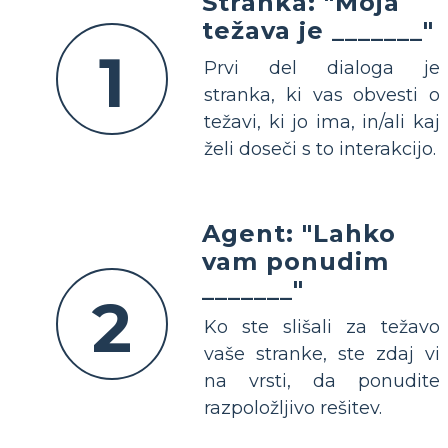
Stranka: "Moja
težava je _______"
1
Prvi del dialoga je
stranka, ki vas obvesti o
težavi, ki jo ima, in/ali kaj
želi doseči s to interakcijo.
Agent: "Lahko
vam ponudim
_______"
2
Ko ste slišali za težavo
vaše stranke, ste zdaj vi
na vrsti, da ponudite
razpoložljivo rešitev.