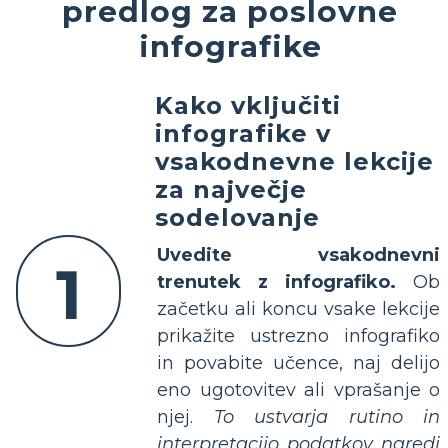
predlog za poslovne
infografike
Kako vključiti
infografike v
vsakodnevne lekcije
za največje
sodelovanje
Uvedite vsakodnevni
1
trenutek z infografiko.
Ob
začetku ali koncu vsake lekcije
prikažite ustrezno infografiko
in povabite učence, naj delijo
eno ugotovitev ali vprašanje o
njej.
To ustvarja rutino in
interpretacijo podatkov naredi