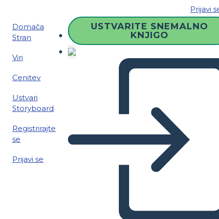
Prijavi s
USTVARITE SNEMALNO
Domača
KNJIGO
Stran
Viri
Cenitev
Ustvari
Storyboard
Registrirajte
se
Prijavi se