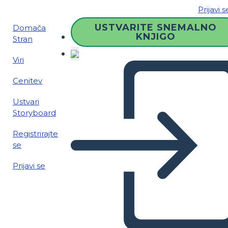
Prijavi s
USTVARITE SNEMALNO
Domača
KNJIGO
Stran
Viri
Cenitev
Ustvari
Storyboard
Registrirajte
se
Prijavi se