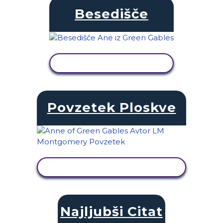
Besedišče
OGLED DEJAVNOSTI
Povzetek Ploskve
OGLED DEJAVNOSTI
Najljubši Citat