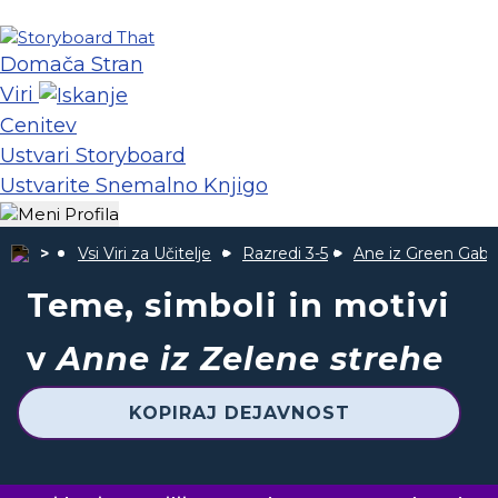
Domača Stran
Viri
Cenitev
Ustvari Storyboard
Ustvarite Snemalno Knjigo
Vsi Viri za Učitelje
Razredi 3-5
Ane iz Green Gabl
Teme, simboli in motivi
v
Anne iz Zelene strehe
KOPIRAJ DEJAVNOST