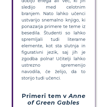
dobijo enega ali več, ki jih
sledijo med celotnim
branjem. Nato lahko učenci
ustvarijo snemalno knjigo, ki
ponazarja primere te teme iz
besedila. Študenti so lahko
spremljali tudi literarne
elemente, kot sta slutnja in
figurativni jezik, saj jih je
zgodba polna! Učitelji lahko
ustrezno spremenijo
navodila, če želijo, da to
storijo tudi učenci.
Primeri tem v
Anne
of Green Gables