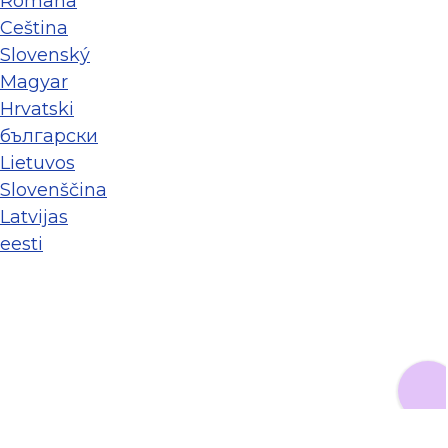
Româna
Ceština
Slovenský
Magyar
Hrvatski
български
Lietuvos
Slovenščina
Latvijas
eesti