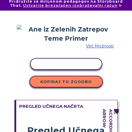
Pridružite se milijonom pedagogov na Storyboard
That.
Ustvarite brezplačen izobraževalni račun
✨
Več Možnosti
KOPIRAJ DEJAVNOST
KOPIRAJ TO ZGODBO
PREGLED UČNEGA NAČRTA
Pregled Učnega