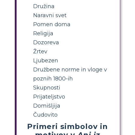
Družina
Naravni svet
Pomen doma
Religija
Dozoreva
Žrtev
Ljubezen
Družbene norme in vloge v
poznih 1800-ih
Skupnosti
Prijateljstvo
Domišljija
Čudovito
Primeri simbolov in
motivov v
Ani iz