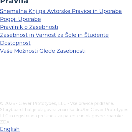
Pravila
Snemalna Knjiga Avtorske Pravice in Uporaba
Pogoji Uporabe
Pravilnik o Zasebnosti
Zasebnost in Varnost za Šole in Študente
Dostopnost
Vaše Možnosti Glede Zasebnosti
© 2026 - Clever Prototypes, LLC - Vse pravice pridržane.
StoryboardThat je blagovna znamka družbe
Clever Prototypes ,
LLC
in registrirana pri Uradu za patente in blagovne znamke
ZDA
English