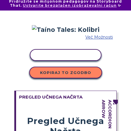
Pridružite se milijonom pedagogov na Storyboard
That.
Ustvarite brezplačen izobraževalni račun
✨
Več Možnosti
KOPIRAJ DEJAVNOST
KOPIRAJ TO ZGODBO
PREGLED UČNEGA NAČRTA
Pregled Učnega
Načrta