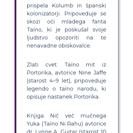
prispela Kolumb in španski
kolonizatorji. Pripoveduje se
skozi oči mladega fanta
Taíno, ki je poskušal svoje
ljudstvo opozoriti na te
nenavadne obiskovalce.
Zlati cvet: Taíno mit iz
Portorika, avtorice Nine Jaffe
(starost 4–9 let), pripoveduje
legendo o taíno narodu, ki
opisuje nastanek Portorika.
Knjiga Nič več mučnega
Yuka (Taíno Ni Rahu) avtorice
dr. Lynne A. Guitar (starost 10