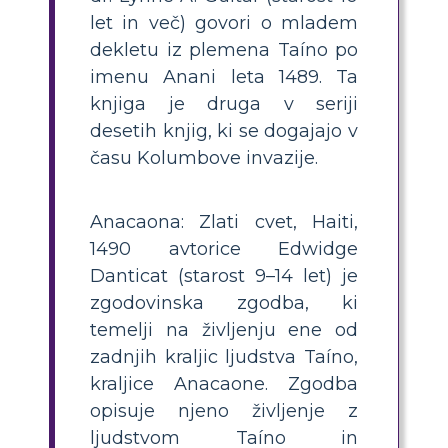
let in več) govori o mladem
dekletu iz plemena Taíno po
imenu Anani leta 1489. Ta
knjiga je druga v seriji
desetih knjig, ki se dogajajo v
času Kolumbove invazije.
Anacaona: Zlati cvet, Haiti,
1490 avtorice Edwidge
Danticat (starost 9–14 let) je
zgodovinska zgodba, ki
temelji na življenju ene od
zadnjih kraljic ljudstva Taíno,
kraljice Anacaone. Zgodba
opisuje njeno življenje z
ljudstvom Taíno in