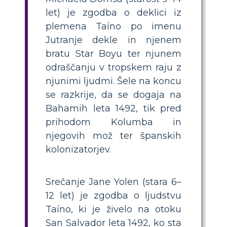
let) je zgodba o deklici iz
plemena Taíno po imenu
Jutranje dekle in njenem
bratu Star Boyu ter njunem
odraščanju v tropskem raju z
njunimi ljudmi. Šele na koncu
se razkrije, da se dogaja na
Bahamih leta 1492, tik pred
prihodom Kolumba in
njegovih mož ter španskih
kolonizatorjev.
Srečanje Jane Yolen (stara 6–
12 let) je zgodba o ljudstvu
Taíno, ki je živelo na otoku
San Salvador leta 1492, ko sta