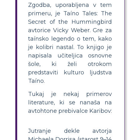
Zgodba, uporabljena v tem
primeru, je Taíno Tales: The
Secret of the Hummingbird
avtorice Vicky Weber. Gre za
taínsko legendo o tem, kako
je kolibri nastal. To knjigo je
napisala učiteljica osnovne
šole, ki želi otrokom
predstaviti kulturo ljudstva
Taíno.
Tukaj je nekaj primerov
literature, ki se nanaša na
avtohtone prebivalce Karibov:
Jutranje dekle avtorja
Michaela Dorrisa (starost 9–14