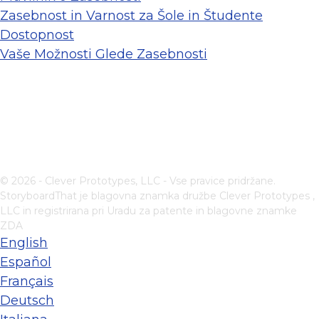
Zasebnost in Varnost za Šole in Študente
Dostopnost
Vaše Možnosti Glede Zasebnosti
© 2026 - Clever Prototypes, LLC - Vse pravice pridržane.
StoryboardThat je blagovna znamka družbe
Clever Prototypes ,
LLC
in registrirana pri Uradu za patente in blagovne znamke
ZDA
English
Español
Français
Deutsch