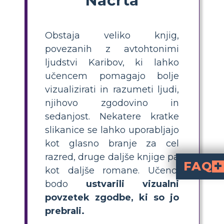
Obstaja veliko knjig,
povezanih z avtohtonimi
ljudstvi Karibov, ki lahko
učencem pomagajo bolje
vizualizirati in razumeti ljudi,
njihovo zgodovino in
sedanjost. Nekatere kratke
slikanice se lahko uporabljajo
kot glasno branje za cel
razred, druge daljše knjige pa
FAQ
kot daljše romane. Učenci
bodo
ustvarili vizualni
Katera priporočena knjiga o avtohtonih ljudstvih Karib
o avtohtonih ljudstvih
Pravljice Taíno: skrivnost čmrlje
avtorice Jane Yolen,
Ni več grenkega Yuka
Anacaona: Zlati cvet
avtorice Edwidge Danticat. Te knjige pomagajo učencem raziskovati kulturo, legende in zgodovino Taíno.
Kako lahko poučuje
Pravljice Taíno: skri
, kot glasno branj
ustvarijo v
ali zgodbo s pomočjo zgodbe, ra
Katera je enostavna dejavnost
Enostavna dejavnost v razredu j
, kjer ilustrirajo in opišejo začetek, razv
Zakaj je pomembno
pomaga učencem ceniti raznoli
Za katero starostno skupino je najbolj primerno branje zgodb Taíno in sorod
so primerni 
ali starost od 9 do 14 let, nekatera slikovite knjige so primerne tudi za mlajše bralce.
povzetek zgodbe, ki so jo
prebrali.