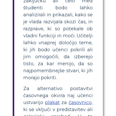
zaključku ali celo med
študenti bodo lahko
analizirali in prikazali, kako se
je vlada razvijala skozi čas, in
razprave, ki so potekale ob
vladni funkciji in moči. Učitelji
lahko vnaprej določijo teme,
ki jih bodo učenci pokrili ali
jim omogočili, da izberejo
tisto, za kar menijo, da so
najpomembnejše stvari, ki jih
morajo pokriti.
Za alternativo postavitvi
časovnega okvira naj učenci
ustvarijo
plakat
za
časovnico,
ki se vključi v predstavitev ali