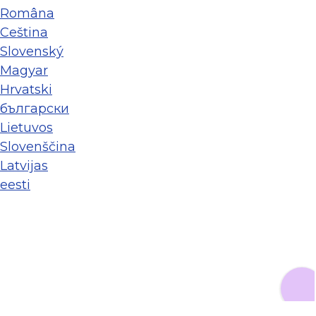
Româna
Ceština
Slovenský
Magyar
Hrvatski
български
Lietuvos
Slovenščina
Latvijas
eesti