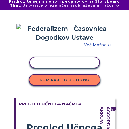
Pridružite se milijonom pedagogov na Storyboard
That.
Ustvarite brezplačen izobraževalni račun
✨
Več Možnosti
KOPIRAJ DEJAVNOST
KOPIRAJ TO ZGODBO
PREGLED UČNEGA NAČRTA
Pregled Učnega