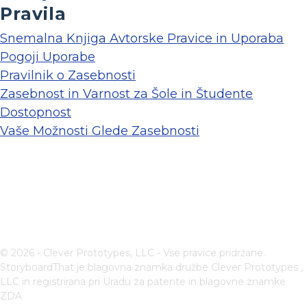
Pravila
Snemalna Knjiga Avtorske Pravice in Uporaba
Pogoji Uporabe
Pravilnik o Zasebnosti
Zasebnost in Varnost za Šole in Študente
Dostopnost
Vaše Možnosti Glede Zasebnosti
© 2026 - Clever Prototypes, LLC - Vse pravice pridržane.
StoryboardThat je blagovna znamka družbe
Clever Prototypes ,
LLC
in registrirana pri Uradu za patente in blagovne znamke
ZDA