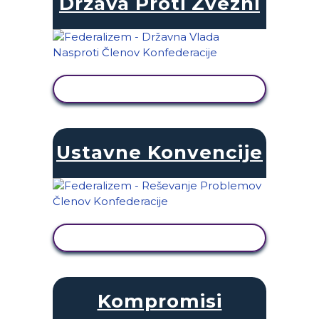
Država Proti Zvezni
OGLED DEJAVNOSTI
Ustavne Konvencije
OGLED DEJAVNOSTI
Kompromisi