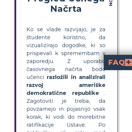
Načrta
Ko se vlade razvijajo, je za
študente koristno, da
vizualizirajo dogodke, ki so
prispevali k spremembam v
zaporedju. Z uporabo
FAQ
časovnega načrta bodo
Kateri so ključn
Ključni dogodki v zgodovini amer
, razprave o moči držav in zvezne vlade, raz
Konvencija o ustavi leta 178
ratifikacijo ameriške ustave
Kako lahko učenci
, povzamejo vsak korak, vključijo ključne razprave in spremembe ter uporabijo
za prikaz napre
Kaj je razlika med Članki o zvezni zvezi in Ustavo?
so vzpostavili šibko osrednjo vlado, kjer je imela večino moči država, medtem ko je
ustvarila močnejši zvezni sistem z ločenimi izvršno, zak
Zakaj je pomembno, da u
Proučevanje razvoja ameriške v
, izzive, s katerimi s
Kateri so nekateri ustvarjalni načini poučevanja časovnice amer
, interaktivne predstavitve, oglede galerije t
učenci
razložili in analizirali
razvoj ameriške
demokratične republike
.
Zagotoviti je treba, da
povzamejo in pojasnijo vsak
korak, ki vodi do morebitne
ratifikacije Ustave. Po