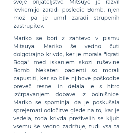
svoje prijateljstvo. Mitsuye je razvil
levkemijo zaradi posledic Bomb, njen
mož pa je umrl zaradi strupenih
zastrupitev.
Mariko se bori z zahtevo v pismu
Mitsuya. Mariko še vedno čuti
dolgotrajno krivdo, ker je morala "igrati
Boga" med iskanjem skozi ruševine
Bomb. Nekateri pacienti so morali
zapustiti, ker so bile njihove poškodbe
preveč resne, in delala je s hitro
izčrpavanjem dobave iz bolnišnice.
Mariko se spominja, da je poskušala
sprejemati odločitve glede na to, kar je
vedela, toda krivda preživelih se kljub
vsemu še vedno zadržuje, tudi vsa ta