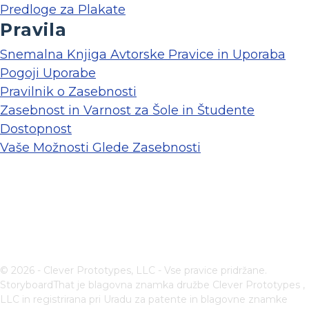
Predloge za Plakate
Pravila
Snemalna Knjiga Avtorske Pravice in Uporaba
Pogoji Uporabe
Pravilnik o Zasebnosti
Zasebnost in Varnost za Šole in Študente
Dostopnost
Vaše Možnosti Glede Zasebnosti
© 2026 - Clever Prototypes, LLC - Vse pravice pridržane.
StoryboardThat je blagovna znamka družbe
Clever Prototypes ,
LLC
in registrirana pri Uradu za patente in blagovne znamke