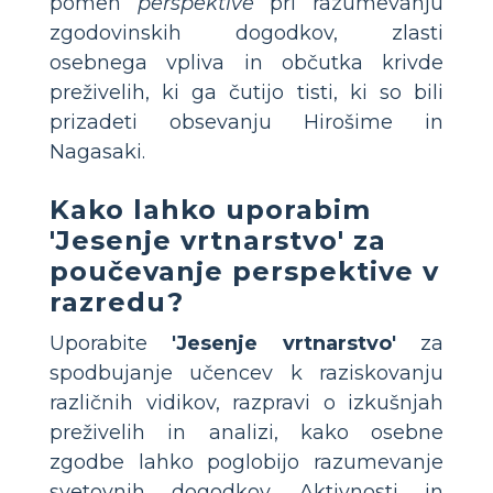
pomen
perspektive
pri razumevanju
zgodovinskih dogodkov, zlasti
osebnega vpliva in občutka krivde
preživelih, ki ga čutijo tisti, ki so bili
prizadeti obsevanju Hirošime in
Nagasaki.
Kako lahko uporabim
'Jesenje vrtnarstvo' za
poučevanje perspektive v
razredu?
Uporabite
'Jesenje vrtnarstvo'
za
spodbujanje učencev k raziskovanju
različnih vidikov, razpravi o izkušnjah
preživelih in analizi, kako osebne
zgodbe lahko poglobijo razumevanje
svetovnih dogodkov. Aktivnosti in