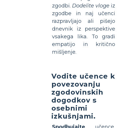
zgodbi.
Dodelite vloge
iz
zgodbe in naj učenci
razpravljajo ali pišejo
dnevnik iz perspektive
vsakega lika. To gradi
empatijo in kritično
mišljenje.
Vodite učence k
povezovanju
zgodovinskih
dogodkov s
osebnimi
izkušnjami.
Spodbujajte
učence,