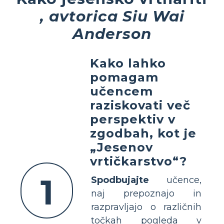
, avtorica Siu Wai
Anderson
Kako lahko
pomagam
učencem
raziskovati več
perspektiv v
zgodbah, kot je
„Jesenov
vrtičkarstvo“?
1
Spodbujajte
učence,
naj prepoznajo in
razpravljajo o različnih
točkah pogleda v