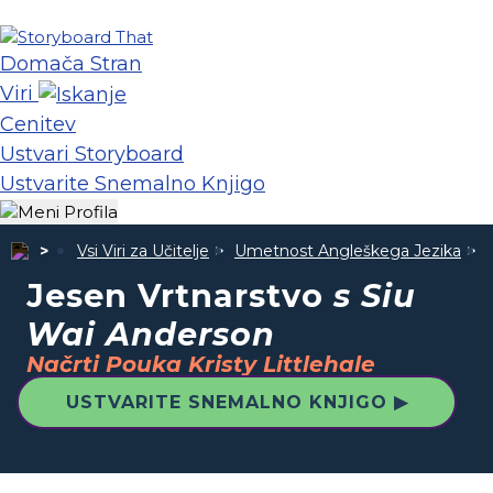
Domača Stran
Viri
Cenitev
Ustvari Storyboard
Ustvarite Snemalno Knjigo
Vsi Viri za Učitelje
Umetnost Angleškega Jezika
Jesen Vrtnarstvo
s Siu
Wai Anderson
Načrti Pouka Kristy Littlehale
USTVARITE SNEMALNO KNJIGO ▶