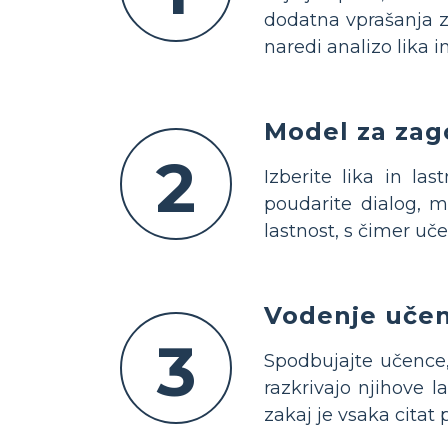
dodatna vprašanja z
naredi analizo lika i
Model za zago
2
Izberite lika in la
poudarite dialog, mi
lastnost, s čimer uč
Vodenje učenc
3
Spodbujajte učence, n
razkrivajo njihove la
zakaj je vsaka cita