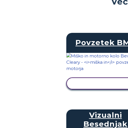
Več
Povzetek B
OGLED DEJAVNOST
Vizualni
Besednjak