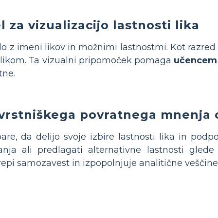
 za vizualizacijo lastnosti lika
lo z imeni likov in možnimi lastnostmi. Kot razre
likom. Ta vizualni pripomoček pomaga
učencem 
tne.
rstniškega povratnega mnenja o i
re, da delijo svoje izbire lastnosti lika in podp
anja ali predlagati alternativne lastnosti gled
epi samozavest in izpopolnjuje analitične veščine