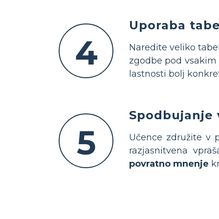
Uporaba tabel
4
Naredite veliko tabe
zgodbe pod vsakim 
lastnosti bolj konkre
Spodbujanje v
5
Učence združite v pa
razjasnitvena vpraš
povratno mnenje
kr