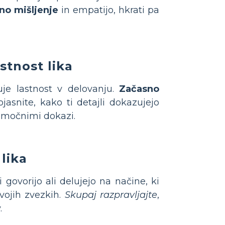
čno mišljenje
in empatijo, hkrati pa
stnost lika
zuje lastnost v delovanju.
Začasno
ojasnite, kako ti detajli dokazujejo
z močnimi dokazi.
 lika
i govorijo ali delujejo na načine, ki
svojih zvezkih.
Skupaj razpravljajte
,
.