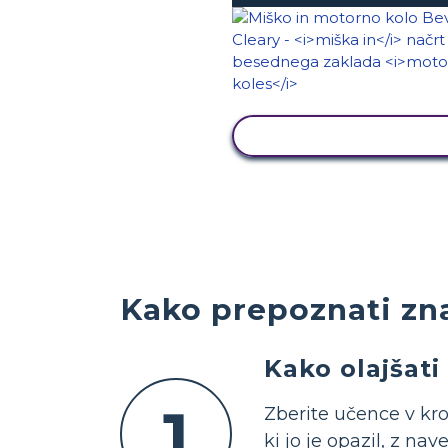
OGLED DEJAVNOST
Kako prepoznati zna
Kako olajšati
1
Zberite učence v krog
ki jo je opazil, z na