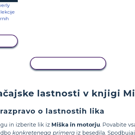
I
KOPIRAJ DEJAVNOST
čajske lastnosti v knjigi M
 razpravo o lastnostih lika
u in izberite lik iz
Miška in motorju
. Povabite vs
vedbo
konkretenega primera
iz besedila. Spodbujaj