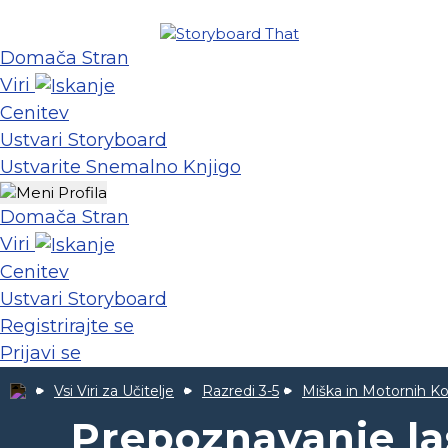
Domača Stran
Viri
Cenitev
Ustvari Storyboard
Ustvarite Snemalno Knjigo
Domača Stran
Viri
Cenitev
Ustvari Storyboard
Registrirajte se
Prijavi se
Vsi Viri za Učitelje
Razredi 3-5
Miška in Motornih Ko
Prepoznavanje la