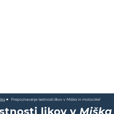
les
Prepoznavanje lastnosti likov v
Miška in motocikel
stnosti likov v
Miška