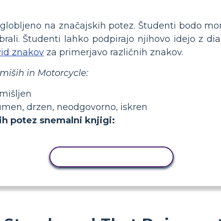
lobljeno na značajskih potez. Študenti bodo mora
rali. Študenti lahko podpirajo njihovo idejo z di
vid znakov
za primerjavo različnih znakov.
 miših in Motorcycle:
emišljen
umen, drzen, neodgovorno, iskren
h potez snemalni knjigi:
KOPIRAJ DEJAVNOST