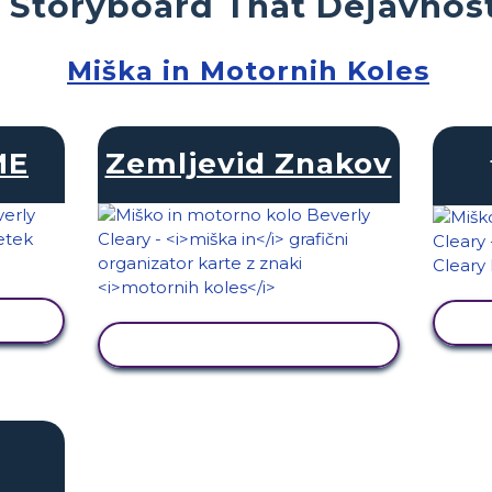
 Storyboard That Dejavnost
Miška in Motornih Koles
ME
Zemljevid Znakov
I
OGLED DEJAVNOSTI