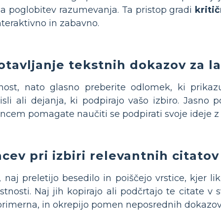
a poglobitev razumevanja. Ta pristop gradi
kriti
nteraktivno in zabavno.
tavljanje tekstnih dokazov za la
stnost, nato glasno preberite odlomek, ki prika
sli ali dejanja, ki podpirajo vašo izbiro. Jasno p
encem pomagate naučiti se podpirati svoje ideje 
ev pri izbiri relevantnih citatov
aj preletijo besedilo in poiščejo vrstice, kjer lik
stnosti. Naj jih kopirajo ali podčrtajo te citate v 
t primerna, in okrepijo pomen neposrednih dokazov