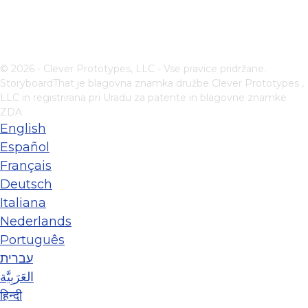
© 2026 - Clever Prototypes, LLC - Vse pravice pridržane.
StoryboardThat je blagovna znamka družbe
Clever Prototypes ,
LLC
in registrirana pri Uradu za patente in blagovne znamke
ZDA
English
Español
Français
Deutsch
Italiana
Nederlands
Português
עברית
العَرَبِيَّة
हिन्दी