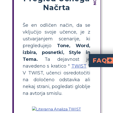
Načrta
Še en odličen način, da se
vključijo svoje učence, je z
ustvarjanjem scenarije, ki
pregledujejo
Tone, Word,
izbira, posnetki, Style in
Tema.
Ta dejavnost je
FAQ
navedeno s kratico "
TWIST
".
je metoda, ki se
Ton, Izbira
. Pomaga učencem analizir
Kako lahko upora
"O Captain! My Captain!
tako, da jim pomagate identificirati ton, ključne besede, 
Kateri so nekateri pri
in živahne podobe, kot je na primer
Zakaj je analiza TWIST u
razdeli poezijo na obvladljive dele, kar olajša srednješolcem udejstvovanje v 
Kakšne korake na
Učenci naj: 1) izberejo odlomek, 2) dolo
V TWIST, učenci osredotočiti
na določeno odstavka ali
nekaj strani, pogledati globlje
na avtorja smislu.