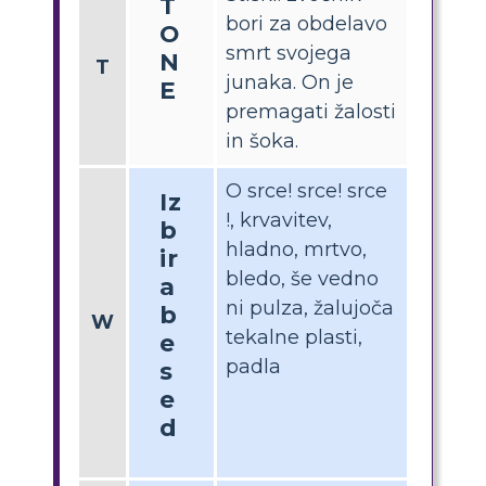
T
bori za obdelavo
O
smrt svojega
N
T
junaka. On je
E
premagati žalosti
in šoka.
O srce! srce! srce
Iz
!, krvavitev,
b
hladno, mrtvo,
ir
bledo, še vedno
a
ni pulza, žalujoča
b
W
tekalne plasti,
e
padla
s
e
d