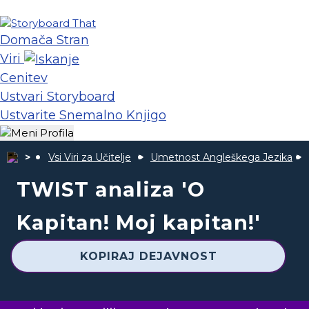
Domača Stran
Viri
Cenitev
Ustvari Storyboard
Ustvarite Snemalno Knjigo
Vsi Viri za Učitelje
Umetnost Angleškega Jezika
TWIST analiza 'O
Kapitan! Moj kapitan!'
KOPIRAJ DEJAVNOST