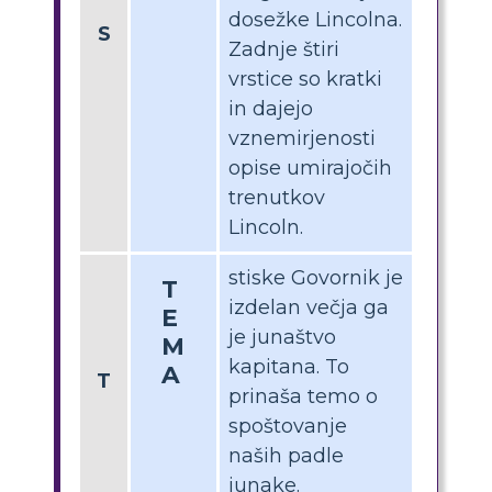
dosežke Lincolna.
S
Zadnje štiri
vrstice so kratki
in dajejo
vznemirjenosti
opise umirajočih
trenutkov
Lincoln.
stiske Govornik je
T
izdelan večja ga
E
je junaštvo
M
kapitana. To
A
T
prinaša temo o
spoštovanje
naših padle
junake.