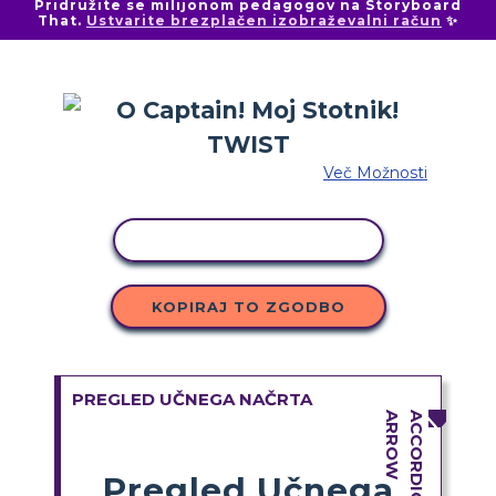
Pridružite se milijonom pedagogov na Storyboard
That.
Ustvarite brezplačen izobraževalni račun
✨
Več Možnosti
KOPIRAJ DEJAVNOST
KOPIRAJ TO ZGODBO
PREGLED UČNEGA NAČRTA
Pregled Učnega