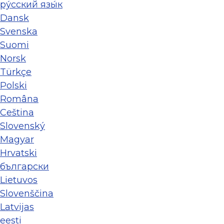
ру́сский язы́к
Dansk
Svenska
Suomi
Norsk
Türkçe
Polski
Româna
Ceština
Slovenský
Magyar
Hrvatski
български
Lietuvos
Slovenščina
Latvijas
eesti