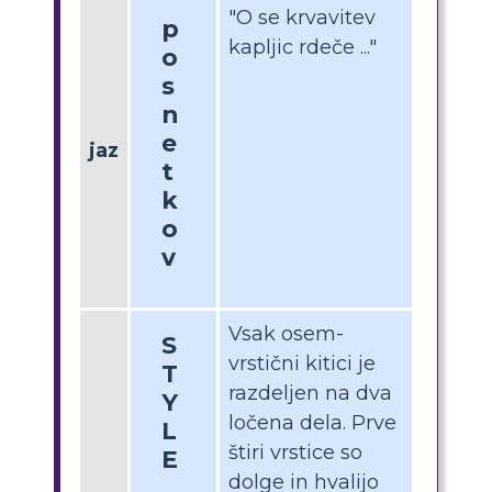
"O se krvavitev
p
kapljic rdeče ..."
o
s
n
e
jaz
t
k
o
v
Vsak osem-
S
vrstični kitici je
T
razdeljen na dva
Y
ločena dela. Prve
L
štiri vrstice so
E
dolge in hvalijo