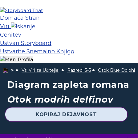
Domača Stran
Viri
Cenitev
Ustvari Storyboard
Ustvarite Snemalno Knjigo
Vsi Viri za Učitelje
Razredi 3-5
Otok Blue Dolphin
Diagram zapleta romana
Otok modrih delfinov
KOPIRAJ DEJAVNOST