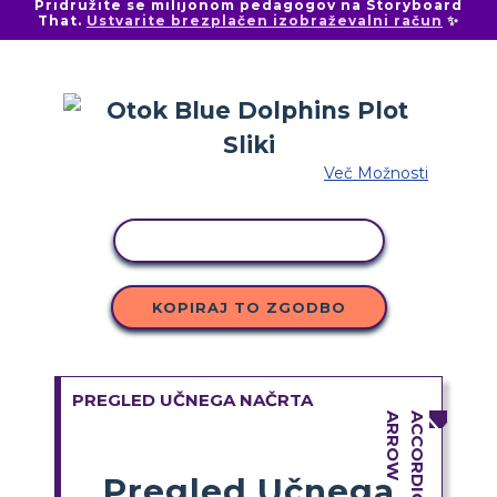
Pridružite se milijonom pedagogov na Storyboard
That.
Ustvarite brezplačen izobraževalni račun
✨
Več Možnosti
KOPIRAJ DEJAVNOST
KOPIRAJ TO ZGODBO
PREGLED UČNEGA NAČRTA
Pregled Učnega