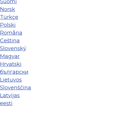
Suomi
Norsk
Türkçe
Polski
Româna
Ceština
Slovenský
Magyar
Hrvatski
български
Lietuvos
Slovenščina
Latvijas
eesti