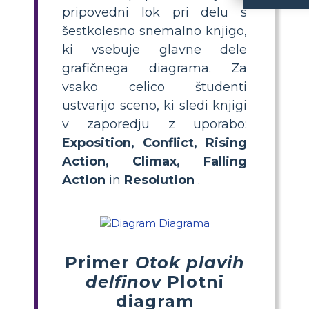
pripovedni lok pri delu s
Kaj je diagram zapleta za Otok modrih del
vizualno razčleni zgodbo na ključne dele: 
Kako lahko poučuje
z diagramom zgodbe naj učenci ustvarijo diagram s šestimi celicami. Vsaka celica naj preds
Kateri so glavni dogodki v Otoku modrih del
Glavni dogodki vključujejo prihod Aleutov, konflikt in bitko, Karano in Ramo, ki se bori
Zakaj uporabljati diagrame zapleta pri poučevanju romanov, kot je Otok modrih
pomaga učencem vizualizirati strukturo zgodbe, prepoznati ključne do
Za katere starostne razrede je najbolj
Otok modrih delfinov
. Namenjena je učencem, ki razvijajo
šestkolesno snemalno knjigo,
ki vsebuje glavne dele
grafičnega diagrama. Za
vsako celico študenti
ustvarijo sceno, ki sledi knjigi
v zaporedju z uporabo:
Exposition, Conflict, Rising
Action, Climax, Falling
Action
in
Resolution
.
Primer
Otok plavih
delfinov
Plotni
diagram