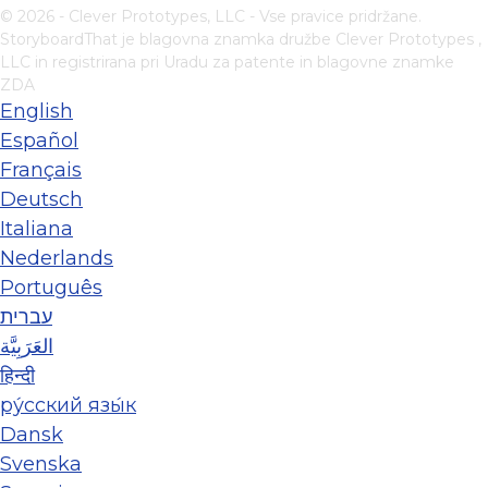
© 2026 - Clever Prototypes, LLC - Vse pravice pridržane.
StoryboardThat je blagovna znamka družbe
Clever Prototypes ,
LLC
in registrirana pri Uradu za patente in blagovne znamke
ZDA
English
Español
Français
Deutsch
Italiana
Nederlands
Português
עברית
العَرَبِيَّة
हिन्दी
ру́сский язы́к
Dansk
Svenska